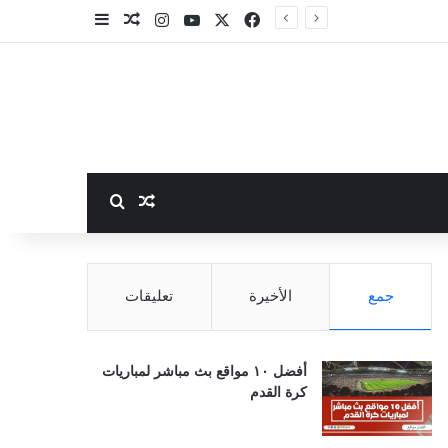
‫X
فيسبوك
‫YouTube
انستقرام
مقال عشوائي
إضافة عمود جا
بحث عن
مقال عشوائي
جمع
الأخيرة
تعليقات
أفضل ١٠ مواقع بث مباشر لمباريات
كرة القدم