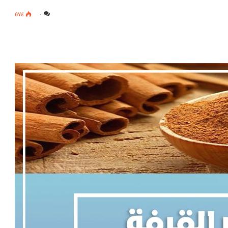
٥٧٤
٠