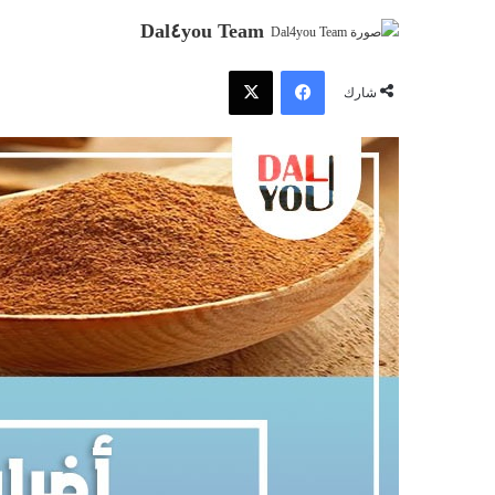
Dal٤you Team
فيسبوك
‫X
شارك