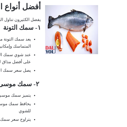
أفضل أنواع 
يفضل الكثيرون تناول ال
١- سمك التونة
يعد سمك التونة م
المتماسك وإمكانية
عند شوي سمك الت
على أفضل مذاق ل
يصل سعر سمك التونة إلى ٥٠
٢- سمك موسى
يتميز سمك موسى ب
يحافظ سمك موسى 
للشوي
يتراوح سعر سمك موسى ما ب