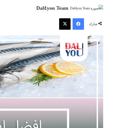
Dal٤you Team
فيسبوك
‫X
شارك