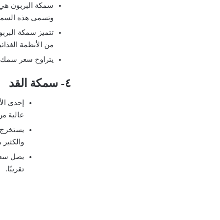
سمكة البربون هي م
وتسمى هذه السمكة
تتميز سمكة البربو
من الأنظمة الغذائ
يتراوح سعر سمك البربون بين ٢٠
٤- سمكة القد
إحدى الأ
عالية م
والكثير 
تقريبًا.