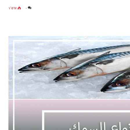
١٬٥٦٧
٠