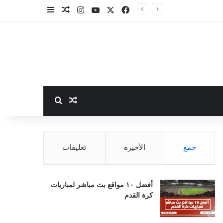
‫X
فيسبوك
‫YouTube
انستقرام
مقال عشوائي
إضافة عمود جا
بحث عن
مقال عشوائي
جمع
الأخيرة
تعليقات
أفضل ١٠ مواقع بث مباشر لمباريات
كرة القدم