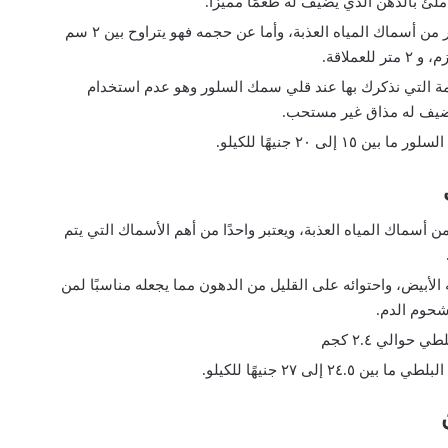
لئ بالدهن الذي يضيف له طعمًا مميزًا.
يعتبر سمك السلور من أسماك المياه العذبة، وأما عن حجمه فهو يتراوح بين ٢ سم
لعملاقة.
مة التي نذكرك بها عند قلي سمك السلور وهو عدم استخدام
يضيف له مذاق غير مستحب.
١٥ إلى ٢٠ جنيهًا للكيلو.
أسماك المياه العذبة، ويعتبر واحدًا من أهم الأسماك التي يتم
.
 الأبيض، واحتوائه على القليل من الدهون مما يجعله مناسبًا لمن
 شحوم الدم.
حوالي ٢.٤ كجم
٢٤. إلى ٢٧ جنيهًا للكيلو.