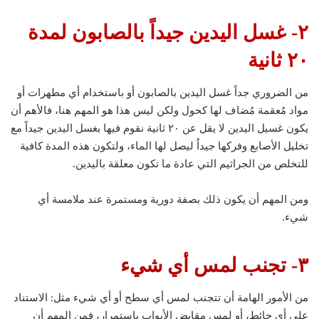
٢- غسل اليدين جيداً بالصابون لمدة
٢٠ ثانية
من الضروري جداً غسل اليدين بالصابون أو باستخدام أي مطهرات أو
مواد مُعقمة مُضاف لها كحول ولكن ليس هذا هو المهم هنا، فالأهم أن
يكون غسيل اليدين لا يقل عن ٢٠ ثانية نقوم فيها بغسل اليدين جيداً مع
تخليل الأصابع وفركها جيداُ ليصل لها الماء، ولتكون هذه المدة كافية
للتخلص من الجراثيم التي عادة ما تكون معلقة باليدين.
ومن المهم أن يكون ذلك بصفة دورية ومستمرة عند ملامسة أي
شيء.
٣- تجنب لمس أي شيء
من الأمور الهامة أن تتجنب لمس أي سطح أو أي شيء مثل: الاستناد
على أي حائط، أو لمس مقابض الأبواب باستمرار، فمن المهم أن