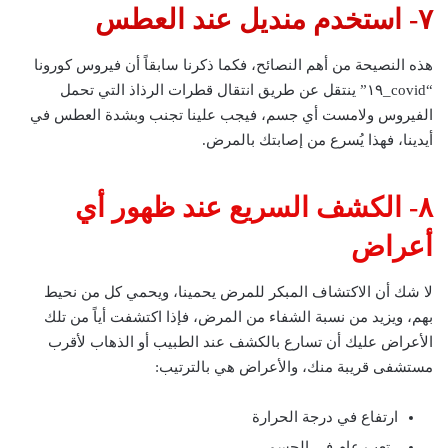
٧- استخدم منديل عند العطس
هذه النصيحة من أهم النصائح، فكما ذكرنا سابقاً أن فيروس كورونا
“covid_١٩” ينتقل عن طريق انتقال قطرات الرذاذ التي تحمل
الفيروس ولامست أي جسم، فيجب علينا تجنب وبشدة العطس في
أيدينا، فهذا يُسرع من إصابتك بالمرض.
٨- الكشف السريع عند ظهور أي
أعراض
لا شك أن الاكتشاف المبكر للمرض يحمينا، ويحمي كل من نحيط
بهم، ويزيد من نسبة الشفاء من المرض، فإذا اكتشفت أياً من تلك
الأعراض عليك أن تسارع بالكشف عند الطبيب أو الذهاب لأقرب
مستشفى قريبة منك، والأعراض هي بالترتيب:
ارتفاع في درجة الحرارة
تعب عام في الجسم