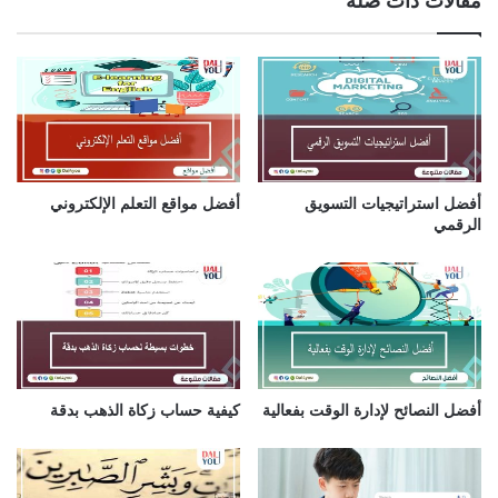
مقالات ذات صلة
د
ك
ا
ل
إ
ل
ك
ت
ر
أفضل استراتيجيات التسويق
أفضل مواقع التعلم الإلكتروني
و
الرقمي
ن
ي
أفضل النصائح لإدارة الوقت بفعالية
كيفية حساب زكاة الذهب بدقة