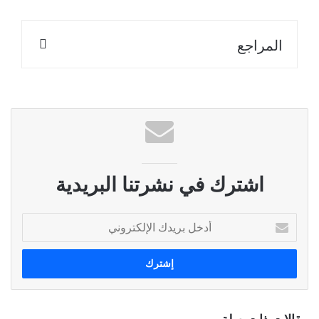
المراجع
اشترك في نشرتنا البريدية
أ
د
خ
ل
ب
ر
ي