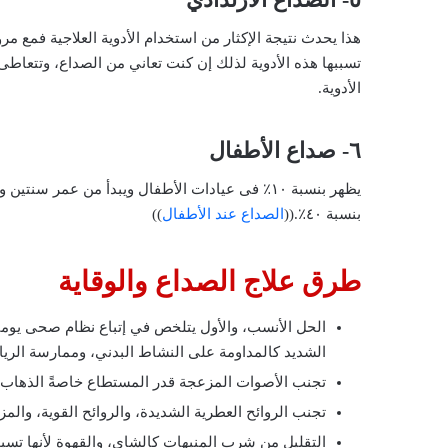
هذا يحدث نتيجة الإكثار من استخدام الأدوية العلاجية فمع مرور 
تسببها هذه الأدوية لذلك إن كنت تعاني من الصداع، وتتعا
الأدوية.
٦- صداع الأطفال
يظهر بنسبة ١٠٪ فى عيادات الأطفال ويبدأ من عمر س
بنسبة ٤٠٪.((
الصداع عند الأطفال
))
طرق علاج الصداع والوقاية
الحل الأنسب، والأول يتلخص في إتباع نظام صحى يومي و
الشديد كالمداومة على النشاط البدني، وممارسة الرياض
تجنب الأصوات المزعجة قدر المستطاع خاصةً الذهاب إ
تجنب الروائح العطرية الشديدة، والروائح القوية، والمز
التقليل من شرب المنبهات كالشاي، والقهوة لأنها تسب