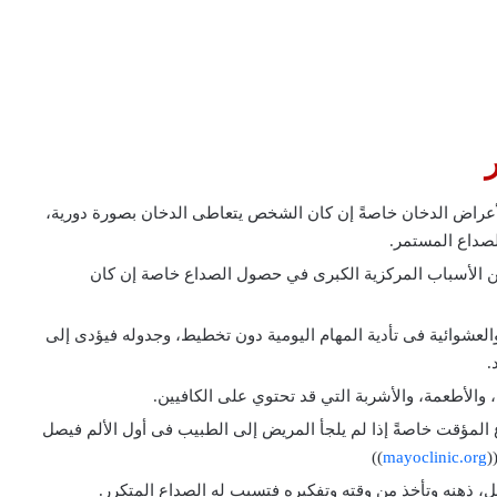
لأعراض الدخان خاصةً إن كان الشخص يتعاطى الدخان بصورة دورية،
لصداع المستمر.
 من الأسباب المركزية الكبرى في حصول الصداع خاصة إن كان
العشوائية فى تأدية المهام اليومية دون تخطيط، وجدوله فيؤدى إلى
.
 والأطعمة، والأشربة التي قد تحتوي على الكافيين.
 المؤقت خاصةً إذا لم يلجأ المريض إلى الطبيب فى أول الألم فيصل
(
mayoclinic.org
))
ذهنه وتأخذ من وقته وتفكيره فتسبب له الصداع المتكرر.