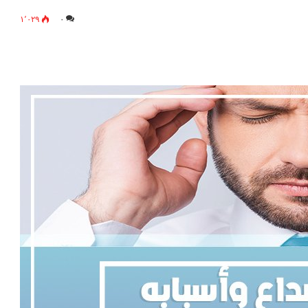
١٬٠٢٩
٠