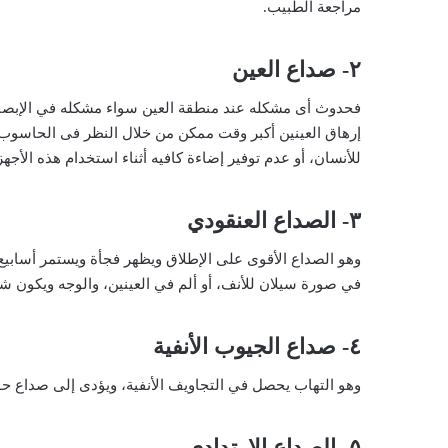
مراجعة الطبيب.
٢- صداع العين
فحدوث أى مشكله عند منطقة العين سواء مشكله في الإبصار،
إرهاق العينين أكبر وقت ممكن من خلال النظر فى الحاسوب، أ
للأنسان، أو عدم توفير إضاءة كافيه أثناء استخدام هذه الأجهزة
٣- الصداع العنقودي
وهو الصداع الأقوى على الإطلاق ويظهر فجأة ويستمر أسابيع 
في صورة سيلان للأنف، أو ألم في العينين، والوجه ويكون شا
٤- صداع الجيوب الأنفية
وهو التهاب يحصل في التجاويف الأنفية، ويؤدى إلى صداع حول
٥- الصداع الارتدادي