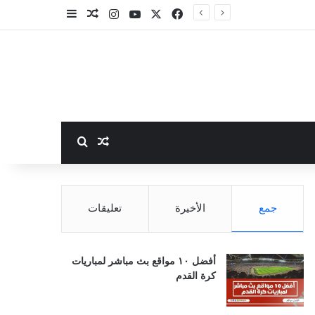
‫X
فيسبوك
‫YouTube
انستقرام
مقال عشوائي
إضافة عمود جا
بحث عن
مقال عشوائي
جمع
الأخيرة
تعليقات
أفضل ١٠ مواقع بث مباشر لمباريات
كرة القدم