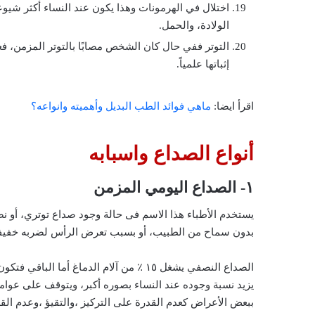
اختلال في الهرمونات وهذا يكون عند النساء أكثر شيو
الولادة، والحمل.
التوتر ففي حال كان الشخص مصابًا بالتوتر المزمن، ف
إثباتها علمياً.
اقرأ ايضا:
ماهي فوائد الطب البديل وأهميته وانواعه؟
أنواع الصداع واسبابه
١- الصداع اليومي المزمن
بدون سماح من الطبيب، أو بسبب تعرض الرأس لضربه خفيف
الصداع النصفي يشغل ١٥ ٪ من آلام الدماغ أما الباقي فتكون يسبب أمراض أخرى خاصة بالدماغ.
يزيد نسبة وجوده عند النساء بصوره أكبر، ويتوقف على عوامل
ببعض الأعراض كعدم القدرة على التركيز ،والتقيؤ ،وعدم الق