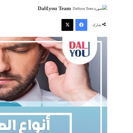
Dal٤you Team
فيسبوك
‫X
شارك