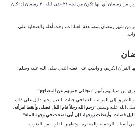
تبدأ العشر الأواخر من رمضان منذ غروب شمس اليوم العشرين من رمضان أي أنها تكون من ليلة ٢١ حتى ليلة ٣٠ رمضان إذا كان
خر من شهر رمضان بمضاعفة العبادات، وحث أهله والصحابة على
واب.
ضان
ها القرآن الكريم، و واظب على فعله النبي صلى الله عليه وسلم؛
وى من صيامهم بأنهم “
تتجافى جنوبهم عن المضاجع
“.
هو الطريق إلى المراتب العليا في جنات النعيم وخير دليل على ذلك
لى الله عليه وسلم: “
رحم الله رجلاً قام الليل فصلى وأيقظ امرأته،
 الليل فصلت، وأيقظت زوجها، فإن أبى نضحت في وجهه الماء
“.
 من أسباب الرحمة، والمغفرة ، وتطهير القلوب من الذنوب.