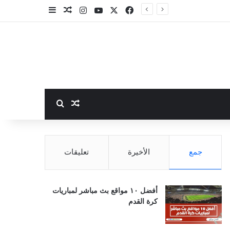
‫X
فيسبوك
‫YouTube
انستقرام
مقال عشوائي
إضافة عمود جا
بحث عن
مقال عشوائي
جمع
الأخيرة
تعليقات
أفضل ١٠ مواقع بث مباشر لمباريات
كرة القدم