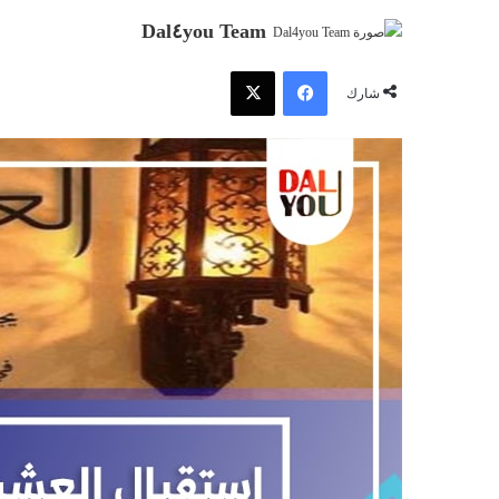
Dal٤you Team
فيسبوك
‫X
شارك