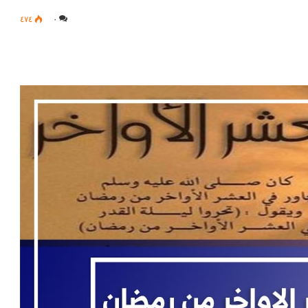
٤٧٤
٠