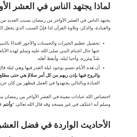
لماذا يجتهد الناس في العشر ال
يجتهد الناس في العشر الأواخر من رمضان بسبب العديد من ال
والعبادة، والذكر، وتلاوة القرآن لذا فإنّ السبب الذي يجعل ا
تحصيل عظيم الخيرات والحسنات والأجور اقتداءً بال
عنها حال اغتنام النبي صلى الله عليه وسلم لهذه الأيام
شَدَّ مِئزره، وأحيا ليله، وأيقظ أهله.
أن هذه الأيام تتسم بوجود ليلة القدر فيها وهي ليلة قال
والروح فيها بإذن ربهم من كل أمر سلامٌ هي حتى مطلع
العبادة وبالتالي يجتهدوا في العمل فيظهر من كان حريص
اختصاص الله عبادات معينة في العشر الأواخر من رمضان مثل
وسلم أنه اعتكف في غير مسجد وقد قال الله تعالى “
وأنتم 
الأحاديث الواردة في فضل العشر