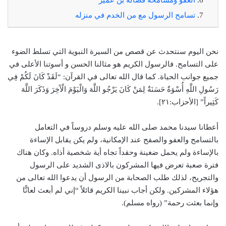
تسامح الرسول مع من الخدم في منزله
نحن اليوم سنتحدث عن قصص من السيرة النبوية التي تسلط الضوء
على التسامح. فالرسول الكريم هو مثالنا الحسن و أسوتنا الأعلى في
جميع جوانب الحياة. كما قال الله تعالى في القرآن: “لَقَدْ كَانَ لَكُمْ فِي
رَسُولِ اللَّهِ أُسْوَةٌ حَسَنَةٌ لِمَنْ كَانَ يَرْجُو اللَّهَ وَالْيَوْمَ الْآَخِرَ وَذَكَرَ اللَّهَ
كَثِيراً” [الأحزاب:٢١].
أعطانا سيدنا محمد صلى الله عليه وسلم دروساً في التعامل
بالتسامح والعفو والصفح عند الإمكانية، ولم يكن يقابل الإساءة
بالإساءة ولم يحمل ضغينة وحقداً تجاه أية شخصية أذاه. وكان هناك
فترة صعبة تعرض فيها المشركون بالاذى الشديد على الرسول
والتجريح، لذلك طلب الصحابة من الرسول أن يدعوا الله تعالى من
هؤلاء المشركين. ولكن أجاب نبينا الكريم قائلاً “إني لم أبعث لعانًّا
وإنما بعثت رحمة” (رواه مسلم).