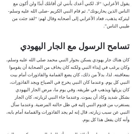
يقول الأعرابي: “لا، لكني أعدك بأنني لن أقاتلك أبدًا ولن أكون مع
الناس الذين يحاربونك”. ثم قام النبي الكريم -صلى الله عليه وسلم-
ليتركه يذهب، فعاد الأعرابي إلى أصحابه وقال لهم: “لقد جئت من
طيبي الناس”.
تسامح الرسول مع الجار اليهودي
كان هناك جار يهودي يسكن بجوار النبي محمد صلى الله عليه وسلم،
وكان يرغب في إيذاء النبي ولكنه كان يخاف من الصحابة أن يقوموا
بمعاقبته. لذا، بدلاً من ذلك، كان يضع القمامة والقاذورات أمام بيت
النبي كل يوم. وعندما كان النبي يخرج في الصباح ويجد القاذورات،
كان يزيلها ويذهب في طريقه. وفي يوم ما، مرض الجار اليهودي
بشكل شديد وكاد أن يموت. وعندما جاء النبي لزيارته، كان الجار
يستغرب من قدوم النبي إليه في ظل حالته المرضية. وعندما سأل
النبي عن سبب زيارته، قال إنه لم يجد القاذورات والقمامة أمام بابه،
وأنه كان يفعل هذا كل يوم.