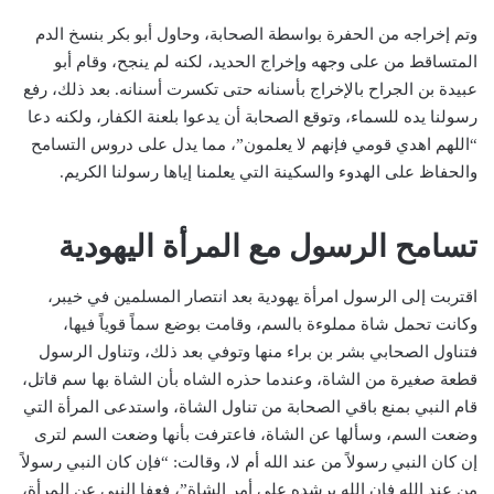
وتم إخراجه من الحفرة بواسطة الصحابة، وحاول أبو بكر بنسخ الدم
المتساقط من على وجهه وإخراج الحديد، لكنه لم ينجح، وقام أبو
عبيدة بن الجراح بالإخراج بأسنانه حتى تكسرت أسنانه. بعد ذلك، رفع
رسولنا يده للسماء، وتوقع الصحابة أن يدعوا بلعنة الكفار، ولكنه دعا
“اللهم اهدي قومي فإنهم لا يعلمون”، مما يدل على دروس التسامح
والحفاظ على الهدوء والسكينة التي يعلمنا إياها رسولنا الكريم.
تسامح الرسول مع المرأة اليهودية
اقتربت إلى الرسول امرأة يهودية بعد انتصار المسلمين في خيبر،
وكانت تحمل شاة مملوءة بالسم، وقامت بوضع سماً قوياً فيها،
فتناول الصحابي بشر بن براء منها وتوفي بعد ذلك، وتناول الرسول
قطعة صغيرة من الشاة، وعندما حذره الشاه بأن الشاة بها سم قاتل،
قام النبي بمنع باقي الصحابة من تناول الشاة، واستدعى المرأة التي
وضعت السم، وسألها عن الشاة، فاعترفت بأنها وضعت السم لترى
إن كان النبي رسولاً من عند الله أم لا، وقالت: “فإن كان النبي رسولاً
من عند الله فإن الله يرشده على أمر الشاة”، فعفا النبي عن المرأة،