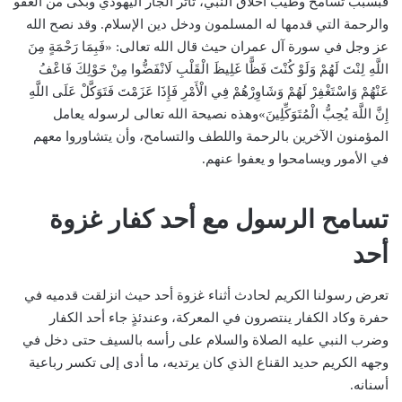
فبسبب تسامح وطيب أخلاق النبي، تأثر الجار اليهودي وبكى من العفو
والرحمة التي قدمها له المسلمون ودخل دين الإسلام. وقد نصح الله
عز وجل في سورة آل عمران حيث قال الله تعالى: «فَبِمَا رَحْمَةٍ مِنَ
اللَّهِ لِنْتَ لَهُمْ وَلَوْ كُنْتَ فَظًّا غَلِيظَ الْقَلْبِ لَانْفَضُّوا مِنْ حَوْلِكَ فَاعْفُ
عَنْهُمْ وَاسْتَغْفِرْ لَهُمْ وَشَاوِرْهُمْ فِي الْأَمْرِ فَإِذَا عَزَمْتَ فَتَوَكَّلْ عَلَى اللَّهِ
إِنَّ اللَّهَ يُحِبُّ الْمُتَوَكِّلِينَ»وهذه نصيحة الله تعالى لرسوله يعامل
المؤمنون الآخرين بالرحمة واللطف والتسامح، وأن يتشاوروا معهم
في الأمور ويسامحوا و يعفوا عنهم.
تسامح الرسول مع أحد كفار غزوة
أحد
تعرض رسولنا الكريم لحادث أثناء غزوة أحد حيث انزلقت قدميه في
حفرة وكاد الكفار ينتصرون في المعركة، وعندئذٍ جاء أحد الكفار
وضرب النبي عليه الصلاة والسلام على رأسه بالسيف حتى دخل في
وجهه الكريم حديد القناع الذي كان يرتديه، ما أدى إلى تكسر رباعية
أسنانه.