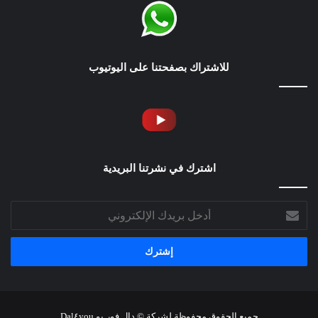
للاشتراك بصفحتنا على اليوتيوب
اشترك في نشرتنا البريدية
أدخل
بريدك
الإلكتروني
جميع الحقوق محفوظة لشركة © دال فور يو Dal٤you