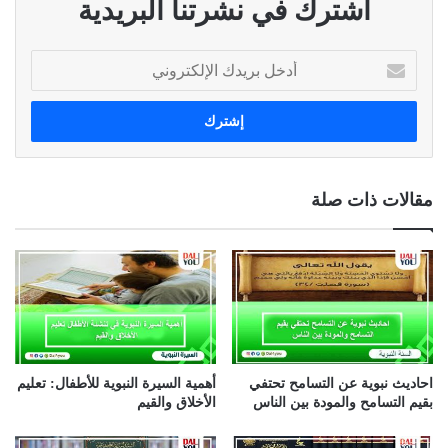
اشترك في نشرتنا البريدية
أ
د
خ
ل
ب
ر
ي
مقالات ذات صلة
د
ك
ا
ل
إ
ل
ك
ت
ر
احاديث نبوية عن التسامح تحتفي
أهمية السيرة النبوية للأطفال: تعليم
و
بقيم التسامح والمودة بين الناس
الأخلاق والقيم
ن
ي