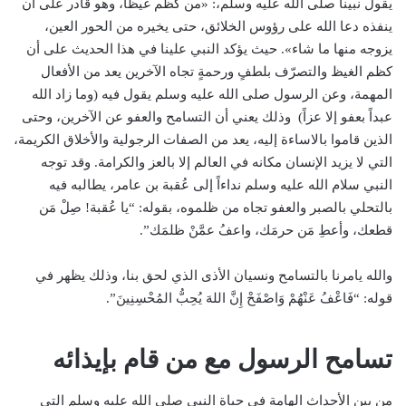
يقول نبينا صلى الله عليه وسلم،: «من كظم غيظا، وهو قادر على أن
ينفذه دعا الله على رؤوس الخلائق، حتى يخيره من الحور العين،
يزوجه منها ما شاء». حيث يؤكد النبي علينا في هذا الحديث على أن
كظم الغيظ والتصرّف بلطفٍ ورحمةٍ تجاه الآخرين يعد من الأفعال
المهمة، وعن الرسول صلى الله عليه وسلم يقول فيه (وما زاد الله
عبداً بعفو إلا عزاً) وذلك يعني أن التسامح والعفو عن الآخرين، وحتى
الذين قاموا بالاساءة إليه، يعد من الصفات الرجولية والأخلاق الكريمة،
التي لا يزيد الإنسان مكانه في العالم إلا بالعز والكرامة. وقد توجه
النبي سلام الله عليه وسلم نداءاً إلى عُقبة بن عامر، يطالبه فيه
بالتحلي بالصبر والعفو تجاه من ظلموه، بقوله: “يا عُقبة! صِلْ مَن
قطعك، وأعطِ مَن حرمَك، واعفُ عمَّنْ ظلمَك”.
والله يامرنا بالتسامح ونسيان الأذى الذي لحق بنا، وذلك يظهر في
قوله: “فَاعْفُ عَنْهُمْ وَاصْفَحْ إِنَّ اللهَ يُحِبُّ المُحْسِنِينَ”.
تسامح الرسول مع من قام بإيذائه
من بين الأحداث الهامة في حياة النبي صلى الله عليه وسلم التي