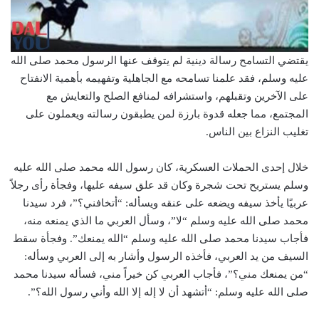
يقتضي التسامح رسالة دينية لم يتوقف عنها الرسول محمد صلى الله
عليه وسلم، فقد علمنا تسامحه مع الجاهلية وتفهيمه بأهمية الانفتاح
على الآخرين وتقبلهم، واستشرافه لمنافع الصلح والتعايش مع
المجتمع، مما جعله قدوة بارزة لمن يطبقون رسالته ويعملون على
تغليب النزاع بين الناس.
خلال إحدى الحملات العسكرية، كان رسول الله محمد صلى الله عليه
وسلم يستريح تحت شجرة وكان قد علق سيفه عليها، وفجأة رأى رجلاً
عربيًا يأخذ سيفه ويضعه على عنقه ويسأله: “أتخافني؟”، فرد سيدنا
محمد صلى الله عليه وسلم “لا”، وسأل العربي ما الذي يمنعه منه،
فأجاب سيدنا محمد صلى الله عليه وسلم “الله يمنعك”. وفجأة سقط
السيف من يد العربي، فأخذه الرسول وأشار به إلى العربي وسأله:
“من يمنعك مني؟”، فأجاب العربي كن خيراً مني، فسأله سيدنا محمد
صلى الله عليه وسلم: “أتشهد أن لا إله إلا الله وأني رسول الله؟”.