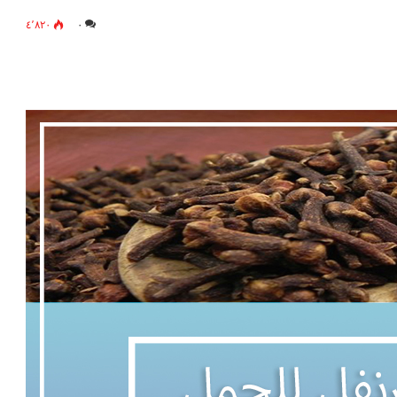
٤٬٨٢٠
٠