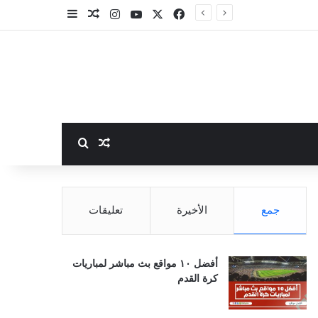
‫X
فيسبوك
‫YouTube
انستقرام
مقال عشوائي
إضافة عمود جا
بحث عن
مقال عشوائي
جمع
الأخيرة
تعليقات
أفضل ١٠ مواقع بث مباشر لمباريات
كرة القدم