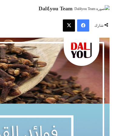
Dal٤you Team
فيسبوك
‫X
شارك