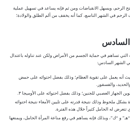
تح الرحم، ويسهل الانقباضات ومن ثم فإنه يساعد في تسهيل عملية
 الرحم في الشهر التاسع، كما أنه يخفف من ألم الطلق والولادة؛
 السادس
ات التي تساهم في حماية الجسم من الأمراض ولكن عند تناوله باعتدال
ي الشهر السادس:
يث أنه يعمل على تقوية العظام؛ وذلك بفضل احتوائه على حمض
الحديد، والفسفور.
ن الجهاز العصبي للجنين؛ وذلك بفضل احتوائه على الأوميجا ٣.
بشكل ملحوظ وذلك نتيجة قدرته على تليين الأمعاء نتيجة احتوائه
تتعرض له الحامل كثيراً خلال هذه الفترة.
ـ” و “ك”، وبذلك فإنه يساهم في رفع مناعة المرأة الحامل، ويمنعها