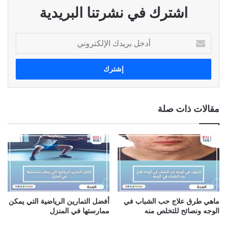
اشترك في نشرتنا البريدية
أ
د
خ
ل
ب
ر
ي
مقالات ذات صلة
د
ك
ا
ل
إ
ل
ك
ت
ر
ماهي طرق علاج حب الشباب في
أفضل التمارين الرياضية التي يمكن
و
الوجه ونصائح للتخلص منه
ممارستها في المنزل
ن