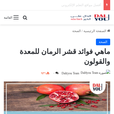
أفضل النصائح لإدارة الوقت بفعالية
بحث عن
القائمة
الصفحة الرئيسية
/
الصحة
الصحة
ماهي فوائد قشر الرمان للمعدة
والقولون
٩٣٦
٠
Dal٤you Team