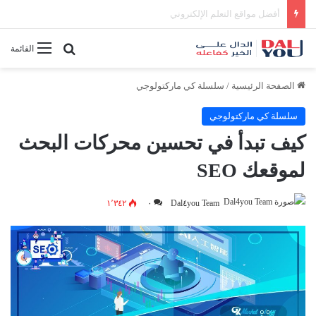
أفضل النصائح لإدارة الوقت بفعالية
بحث عن
القائمة
الصفحة الرئيسية
/
سلسلة كي ماركتولوجي
سلسلة كي ماركتولوجي
كيف تبدأ في تحسين محركات البحث
لموقعك SEO
١٬٣٤٢
٠
Dal٤you Team