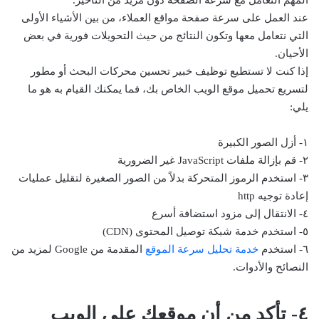
عند العمل على سرعة صفحة مواقع العملاء، من بين الأشياء الأولى
التي نتعامل معها وتكون النتائج من حيث التحويلات فورية في بعض
الأحيان.
إذا كنت لا تستطيع توظيف خبير تحسين محركات البحث أو مطور
لتسريع تحميل موقع الويب الخاص بك، فما يمكنك القيام به هو ما
يلي:
١- أزل الصور الكبيرة
٢- قم بإزالة ملفات JavaScript غير الضرورية
٣- استخدم الرموز المتحركة بدلاً من الصور الصغيرة لتقليل عمليات
إعادة توجيه http
٤- الانتقال إلى مزود استضافة أسرع
٥- استخدم خدمة شبكة توصيل المحتوى (CDN)
٦- استخدم
خدمة تحليل سرعة الموقع
المقدمة من Google لمزيد من
النصائح والأدوات.
٤- تأكد من أن موقعك على الويب