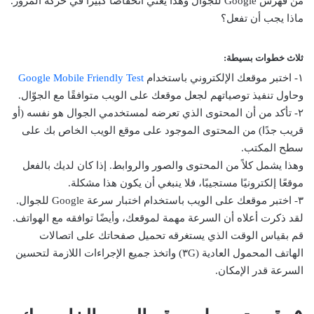
من فهرس Google للجوال وهذا يعني انخفاضًا كبيرًا في حركة المرور.
ماذا يجب أن تفعل؟
ثلاث خطوات بسيطة:
١- اختبر موقعك الإلكتروني باستخدام
Google Mobile Friendly Test
وحاول تنفيذ توصياتهم لجعل موقعك على الويب متوافقًا مع الجوّال.
٢- تأكد من أن المحتوى الذي تعرضه لمستخدمي الجوال هو نفسه (أو
قريب جدًا) من المحتوى الموجود على موقع الويب الخاص بك على
سطح المكتب.
وهذا يشمل كلاً من المحتوى والصور والروابط. إذا كان لديك بالفعل
موقعًا إلكترونيًا مستجيبًا، فلا ينبغي أن يكون هذا مشكلة.
٣- اختبر موقعك على الويب باستخدام اختبار سرعة Google للجوال.
لقد ذكرت أعلاه أن السرعة مهمة لموقعك، وأيضًا توافقه مع الهواتف.
قم بقياس الوقت الذي يستغرقه تحميل صفحاتك على اتصالات
الهاتف المحمول العادية (٣G) واتخذ جميع الإجراءات اللازمة لتحسين
السرعة قدر الإمكان.