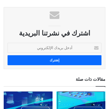
اشترك في نشرتنا البريدية
أ
د
خ
ل
ب
ر
ي
مقالات ذات صلة
د
ك
ا
ل
إ
ل