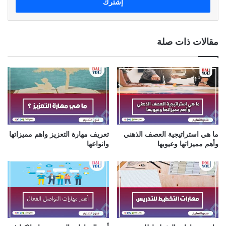
ل
ب
ر
ي
مقالات ذات صلة
د
ك
ا
ل
إ
ل
ك
ت
ر
ما هي استراتيجية العصف الذهني
تعريف مهارة التعزيز واهم مميزاتها
و
وأهم مميزاتها وعيوبها
وانواعها
ن
ي