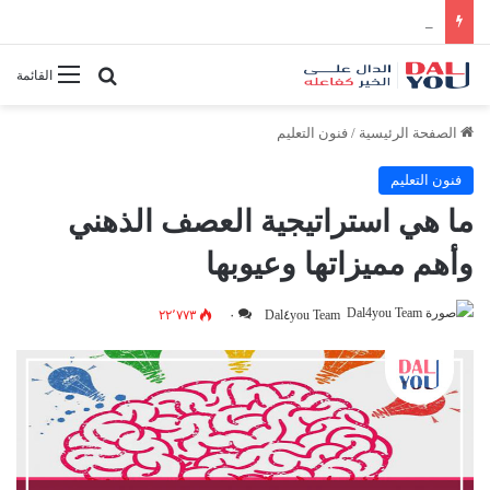
أفضل النصائح لإدارة الوقت بفعالية
بحث عن
القائمة
الصفحة الرئيسية
/
فنون التعليم
فنون التعليم
ما هي استراتيجية العصف الذهني
وأهم مميزاتها وعيوبها
٢٢٬٧٧٣
٠
Dal٤you Team