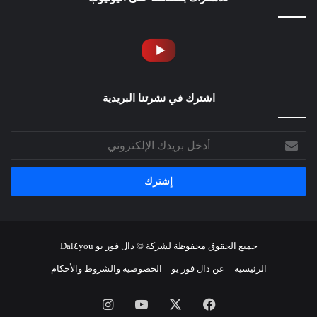
اشترك في نشرتنا البريدية
أدخل
بريدك
الإلكتروني
جميع الحقوق محفوظة لشركة © دال فور يو Dal٤you
الرئيسية
عن دال فور يو
الخصوصية والشروط والأحكام
فيسبوك
‫X
‫YouTube
انستقرام