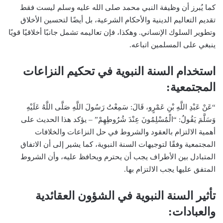
كما يُبرز أن وظيفة النبي محمد صلى الله عليه وسلم ليست فقط
تقديم التعاليم الدينية والأحكام الشرعية، بل أيضًا لتحسين الأخلاق
وتطوير السلوك الإنساني. وهكذا، فإن تعاليمه تشمل جانبًا أخلاقيًا قويًا
ينبغي على المسلمين اتباعه.
استخدام السنة النبوية في تحكيم النزاعات
المجتمعية:
“عَنْ عَبْدِ اللَّهِ بْنِ عَمْرٍو، قَالَ: سَمِعْتُ رَسُولَ اللَّهِ صَلَّى اللَّهُ عَلَيْهِ
وَسَلَّمَ يَقُولُ: “الْمُسْلِمُونَ عِنْدَ شُرُوطِهِمْ” – يؤكد هذا الحديث على
أهمية الالتزام بالعقود والشروط في حل النزاعات والخلافات
المجتمعية وفقًا لتوجيهات السنة النبوية، كما يشير إلى أن الاتفاق
المتبادل بين الأطراف يجب أن يحترم ويحافظ عليه، وأن الشروط
المتفق عليها يجب الالتزام بها.
تأثير السنة النبوية في الشؤون العقائدية
والعبادات: