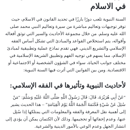
في الاسلام
السنة النبوية تلعب دورًا بارزًا في تحديد القانون في الاسلام، حيث
توفر توجيهات وتعاليم مباشرة من سيرة وتعاليم النبي محمد صلى
الله عليه وسلم. من خلال مجموعة الأحاديث والسير التي توثق أفعاله
وأقواله، يتم استخلاص القواعد والمبادئ التي تشكل أساس الفقه
الإسلامي والتشريع الديني. فهي تقدم نماذج عملية وتطبيقية لمبادئ
الإسلام، مما يسهم في توجيه الفهم وتطبيق الشريعة الإسلامية في
مختلف جوانب الحياة، سواء في الشؤون الشخصية أو الاجتماعية أو
الاقتصادية. ومن بين القوانين التي أثرت فيها السنة النبوية:
لأحاديث النبوية وتأثيرها في الفقه الإسلامي:
“عَنْ أَبِي هُرَيْرَةَ، قَالَ: قَالَ رَسُولُ اللَّهِ صَلَّى اللَّهُ عَلَيْهِ وَسَلَّمَ: “مَنْ
سُئِلَ عَنْ شَيْءٍ فَكَتَمَهُ أَلْجَمَهُ اللَّهُ يَوْمَ الْقِيَامَةِ” – هذا الحديث يشير
إلى أهمية نقل المعرفة والفقه والمعلومات التي يمتلكها إذا سُئِل
عنها، وعدم إخفائها أو تحجيمها. وذلك لأن الكتمان يمكن أن يؤدي إلى
انتشار الجهل وعدم الوعي بالأمور الدينية والشرعية.