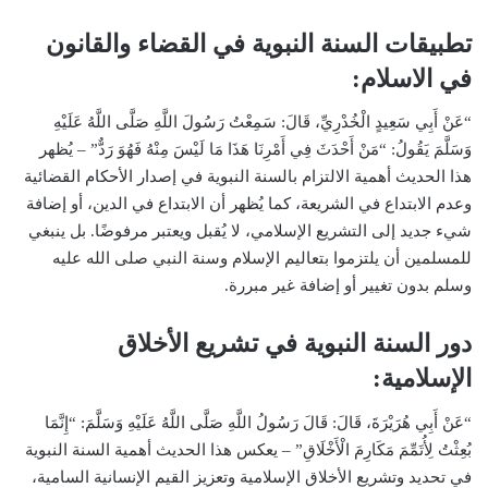
تطبيقات السنة النبوية في القضاء والقانون
في الاسلام:
“عَنْ أَبِي سَعِيدٍ الْخُدْرِيِّ، قَالَ: سَمِعْتُ رَسُولَ اللَّهِ صَلَّى اللَّهُ عَلَيْهِ
وَسَلَّمَ يَقُولُ: “مَنْ أَحْدَثَ فِي أَمْرِنَا هَذَا مَا لَيْسَ مِنْهُ فَهُوَ رَدٌّ” – يُظهر
هذا الحديث أهمية الالتزام بالسنة النبوية في إصدار الأحكام القضائية
وعدم الابتداع في الشريعة، كما يُظهر أن الابتداع في الدين، أو إضافة
شيء جديد إلى التشريع الإسلامي، لا يُقبل ويعتبر مرفوضًا. بل ينبغي
للمسلمين أن يلتزموا بتعاليم الإسلام وسنة النبي صلى الله عليه
وسلم بدون تغيير أو إضافة غير مبررة.
دور السنة النبوية في تشريع الأخلاق
الإسلامية:
“عَنْ أَبِي هُرَيْرَةَ، قَالَ: قَالَ رَسُولُ اللَّهِ صَلَّى اللَّهُ عَلَيْهِ وَسَلَّمَ: “إِنَّمَا
بُعِثْتُ لِأُتَمِّمَ مَكَارِمَ الْأَخْلَاقِ” – يعكس هذا الحديث أهمية السنة النبوية
في تحديد وتشريع الأخلاق الإسلامية وتعزيز القيم الإنسانية السامية،