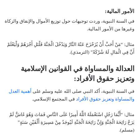
الأمور المالية:
في السنة النبوية، وردت توجيهات حول توزيع الأموال والإنفاق والزكاة
وغيرها من الأمور المالية.
مثال: “مَنْ أَحَبَّ أَنْ يُزَحْزَحَ عَنْهُ النَّارُ وَيَدْخُلَ الْجَنَّةَ فَلْتَلِ أَجْرَهُمْ وَلْيَعْلَمْ
أَنَّ فِي الْمَالِ لَهُ شُرْكَةً” (الترمذي).
العدالة والمساواة في القوانين الإسلامية
وتعزيز حقوق الأفراد:
في السنة النبوية، أكد النبي صلى الله عليه وسلم على
أهمية العدل
والمساواة وتعزيز حقوق الأفراد
في المجتمع الإسلامي.
مثال: “أَيُّمَا رَجُلٍ اسْتَعْمَلَهُ اللَّهُ أَمِيرًا عَلَى النَّاسِ فَمَاتَ وَهُوَ غَاشٌّ لَمْ
يَرَحْ رَائِحَةَ الْجَنَّةِ وَإِنَّ رَائِحَةَ الْجَنَّةِ لَيُوجَدُ مِنْ مَسِيرَةِ أَلْفَيْنِ سَنَةٍ”
(مسلم).