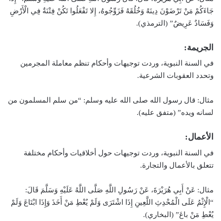
جَاءَكُمْ مَنْ تَرْضَوْنَ دِينَهُ وَخُلُقَهُ فَزَوِّجُوهُ، إِلا تَفْعَلُوا تَكُنْ فِتْنَةٌ فِي الْأَرْضِ
وَفَسَادٌ عَرِيضٌ” (الترمذي).
الجريمة:
في السنة النبوية، وردت توجيهات وأحكام تنظم معاملة المجرمين
وتحدد العقوبات الشرعية.
مثال: قال رسول الله صلى الله عليه وسلم: “من سلم المسلمون من
لسانه ويده” (متفق عليه).
الأعمال:
في السنة النبوية، وردت توجيهات حول أخلاقيات وأحكام مختلفة
تتعلق بالأعمال والتجارة.
مثال: عَنْ أَبِي هُرَيْرَةَ، عَنْ رَسُولِ اللَّهِ صَلَّى اللَّهُ عَلَيْهِ وَسَلَّمَ قَالَ:
“الْإِثْمُ عَلَى الْمُحْدِثِ اللَّعِينِ إِذَا اشْتَرَى وَلَمْ يُعْطِ مَنْ أَخَذَ وَإِذَا ابْتَاعَ وَلَمْ
يُعْطِ مَنْ باعَ” (البخاري).