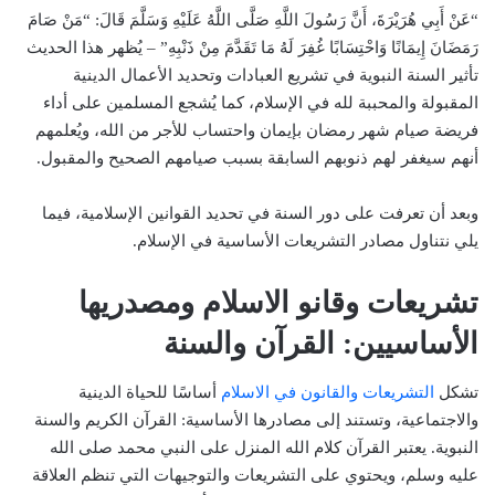
“عَنْ أَبِي هُرَيْرَةَ، أَنَّ رَسُولَ اللَّهِ صَلَّى اللَّهُ عَلَيْهِ وَسَلَّمَ قَالَ: “مَنْ صَامَ
رَمَضَانَ إِيمَانًا وَاحْتِسَابًا غُفِرَ لَهُ مَا تَقَدَّمَ مِنْ ذَنْبِهِ” – يُظهر هذا الحديث
تأثير السنة النبوية في تشريع العبادات وتحديد الأعمال الدينية
المقبولة والمحببة لله في الإسلام، كما يُشجع المسلمين على أداء
فريضة صيام شهر رمضان بإيمان واحتساب للأجر من الله، ويُعلمهم
أنهم سيغفر لهم ذنوبهم السابقة بسبب صيامهم الصحيح والمقبول.
وبعد أن تعرفت على دور السنة في تحديد القوانين الإسلامية، فيما
يلي نتناول مصادر التشريعات الأساسية في الإسلام.
تشريعات وقانو الاسلام ومصدريها
الأساسيين: القرآن والسنة
تشكل
التشريعات والقانون في الاسلام
أساسًا للحياة الدينية
والاجتماعية، وتستند إلى مصادرها الأساسية: القرآن الكريم والسنة
النبوية. يعتبر القرآن كلام الله المنزل على النبي محمد صلى الله
عليه وسلم، ويحتوي على التشريعات والتوجيهات التي تنظم العلاقة