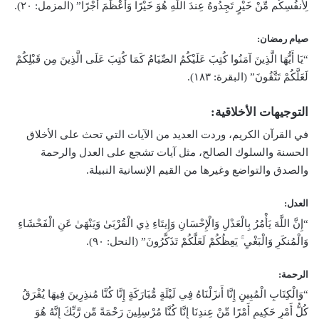
لِأَنفُسِكُم مِّنْ خَيْرٍ تَجِدُوهُ عِندَ اللَّهِ هُوَ خَيْرًا وَأَعْظَمَ أَجْرًا” (المزمل: ٢٠).
صيام رمضان:
“يَا أَيُّهَا الَّذِينَ آمَنُوا كُتِبَ عَلَيْكُمُ الصِّيَامُ كَمَا كُتِبَ عَلَى الَّذِينَ مِن قَبْلِكُمْ
لَعَلَّكُمْ تَتَّقُونَ” (البقرة: ١٨٣).
التوجيهات الأخلاقية:
في القرآن الكريم، وردت العديد من الآيات التي تحث على الأخلاق
الحسنة والسلوك الصالح، مثل آيات تشجع على العدل والرحمة
والصدق والتواضع وغيرها من القيم الإنسانية النبيلة.
العدل:
“إِنَّ اللَّهَ يَأْمُرُ بِالْعَدْلِ وَالْإِحْسَانِ وَإِيتَاءِ ذِي الْقُرْبَىٰ وَيَنْهَىٰ عَنِ الْفَحْشَاءِ
وَالْمُنكَرِ وَالْبَغْيِ ۚ يَعِظُكُمْ لَعَلَّكُمْ تَذَكَّرُونَ” (النحل: ٩٠).
الرحمة:
“وَالْكِتَابِ الْمُبِينِ إِنَّا أَنزَلْنَاهُ فِي لَيْلَةٍ مُّبَارَكَةٍ إِنَّا كُنَّا مُنذِرِينَ فِيهَا يُفْرَقُ
كُلُّ أَمْرٍ حَكِيمٍ أَمْرًا مِّنْ عِندِنَا إِنَّا كُنَّا مُرْسِلِينَ رَحْمَةً مِّن رَّبِّكَ إِنَّهُ هُوَ