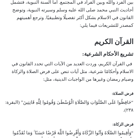
بين الفرد والله وبين الفراد في المجتمع. أما السنة النبوية، فتشمل
أحاديث النبي محمد صلى الله عليه وسلم وسيرته النبوية، وتوضح
القانون في الاسلام بشكل أكثر تفصيلًا وتطبيقيًا. وترجع أهميتهم
كمصدر للتشريعات فيما يلي:
القرآن الكريم
تشريع الأحكام الشرعية:
في القرآن الكريم، وردت العديد من الآيات التي تحدد القانون في
الاسلام وأحكامًا شرعية، مثل آيات تنص على فرض الصلاة والزكاة
وصيام رمضان وغيرها من الواجبات الدينية، مثل:
فرض الصلاة:
“حَافِظُوا عَلَى الصَّلَوَاتِ وَالصَّلَاةِ الْوُسْطَىٰ وَقُومُوا لِلَّهِ قَانِتِينَ” (البقرة:
٢٣٨).
فرض الزكاة:
“وَأَقِيمُوا الصَّلَاةَ وَآتُوا الزَّكَاةَ وَأَقْرِضُوا اللَّهَ قَرْضًا حَسَنًا ۚ وَمَا تُقَدِّمُوا