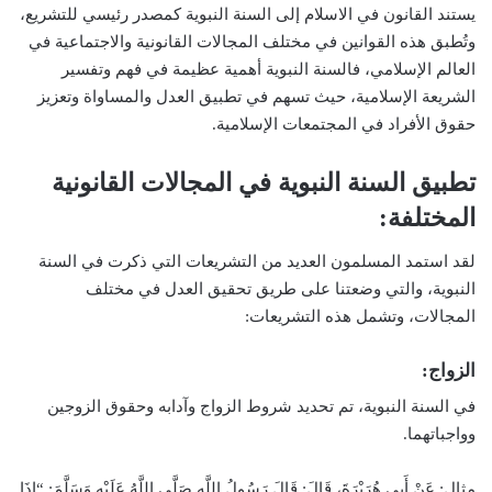
يستند القانون في الاسلام إلى السنة النبوية كمصدر رئيسي للتشريع،
وتُطبق هذه القوانين في مختلف المجالات القانونية والاجتماعية في
العالم الإسلامي، فالسنة النبوية أهمية عظيمة في فهم وتفسير
الشريعة الإسلامية، حيث تسهم في تطبيق العدل والمساواة وتعزيز
حقوق الأفراد في المجتمعات الإسلامية.
تطبيق السنة النبوية في المجالات القانونية
المختلفة:
لقد استمد المسلمون العديد من التشريعات التي ذكرت في السنة
النبوية، والتي وضعتنا على طريق تحقيق العدل في مختلف
المجالات، وتشمل هذه التشريعات:
الزواج:
في السنة النبوية، تم تحديد شروط الزواج وآدابه وحقوق الزوجين
وواجباتهما.
مثال: عَنْ أَبِي هُرَيْرَةَ، قَالَ: قَالَ رَسُولُ اللَّهِ صَلَّى اللَّهُ عَلَيْهِ وَسَلَّمَ: “إِذَا