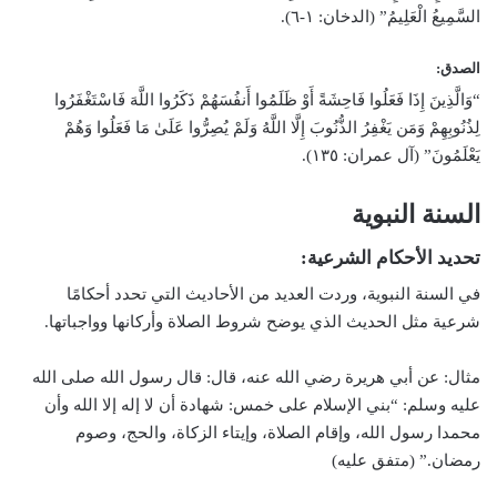
السَّمِيعُ الْعَلِيمُ” (الدخان: ١-٦).
الصدق:
“وَالَّذِينَ إِذَا فَعَلُوا فَاحِشَةً أَوْ ظَلَمُوا أَنفُسَهُمْ ذَكَرُوا اللَّهَ فَاسْتَغْفَرُوا
لِذُنُوبِهِمْ وَمَن يَغْفِرُ الذُّنُوبَ إِلَّا اللَّهُ وَلَمْ يُصِرُّوا عَلَىٰ مَا فَعَلُوا وَهُمْ
يَعْلَمُونَ” (آل عمران: ١٣٥).
السنة النبوية
تحديد الأحكام الشرعية:
في السنة النبوية، وردت العديد من الأحاديث التي تحدد أحكامًا
شرعية مثل الحديث الذي يوضح شروط الصلاة وأركانها وواجباتها.
مثال: عن أبي هريرة رضي الله عنه، قال: قال رسول الله صلى الله
عليه وسلم: “بني الإسلام على خمس: شهادة أن لا إله إلا الله وأن
محمدا رسول الله، وإقام الصلاة، وإيتاء الزكاة، والحج، وصوم
رمضان.” (متفق عليه)