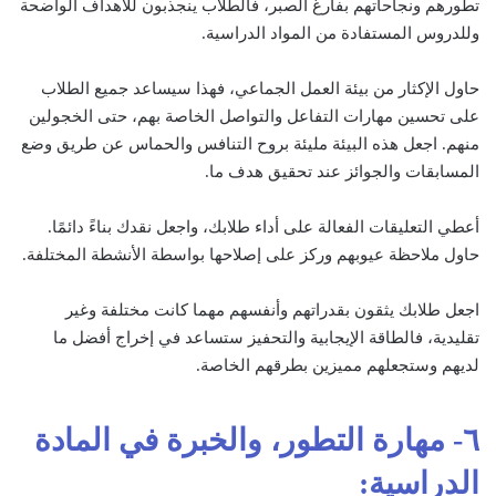
تطورهم ونجاحاتهم بفارغ الصبر، فالطلاب ينجذبون للأهداف الواضحة
وللدروس المستفادة من المواد الدراسية.
حاول الإكثار من بيئة العمل الجماعي، فهذا سيساعد جميع الطلاب
على تحسين مهارات التفاعل والتواصل الخاصة بهم، حتى الخجولين
منهم. اجعل هذه البيئة مليئة بروح التنافس والحماس عن طريق وضع
المسابقات والجوائز عند تحقيق هدف ما.
أعطي التعليقات الفعالة على أداء طلابك، واجعل نقدك بناءً دائمًا.
حاول ملاحظة عيوبهم وركز على إصلاحها بواسطة الأنشطة المختلفة.
اجعل طلابك يثقون بقدراتهم وأنفسهم مهما كانت مختلفة وغير
تقليدية، فالطاقة الإيجابية والتحفيز ستساعد في إخراج أفضل ما
لديهم وستجعلهم مميزين بطرقهم الخاصة.
٦- مهارة التطور، والخبرة في المادة
الدراسية: