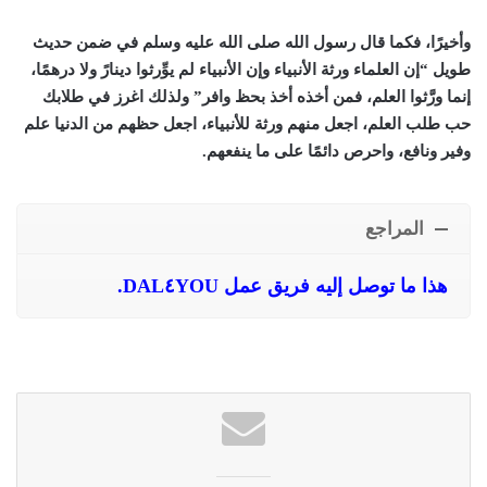
وأخيرًا، فكما قال رسول الله صلى الله عليه وسلم في ضمن حديث
طويل “إن العلماء ورثة الأنبياء وإن الأنبياء لم يوِّرثوا دينارً ولا درهمًا،
إنما ورَّثوا العلم، فمن أخذه أخذ بحظ وافر” ولذلك اغرز في طلابك
حب طلب العلم، اجعل منهم ورثة للأنبياء، اجعل حظهم من الدنيا علم
وفير ونافع، واحرص دائمًا على ما ينفعهم.
المراجع
هذا ما توصل إليه فريق عمل DAL٤YOU.