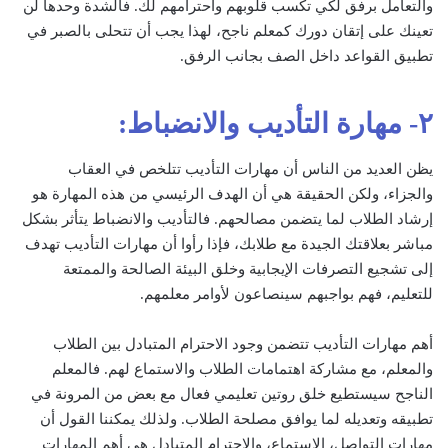
والتعامل برفق لكي تكسب قلوبهم واحترامهم لك. فالشدة وحدها لن
تعينك على إتقان دورك كمعلم ناجح، لهذا يجب أن تتحلى بالصبر في
تطبيق القواعد داخل الصف بجانب الرفق.
٢- مهارة التأديب والانضباط:
يظن العديد من الناس أن مهارات التأديب تتلخص في العقاب
والجزاء، ولكن الحقيقة هي أن الهدف الرئيسي من هذه المهارة هو
إرشاد الطلاب لما يتضمن مصالحهم. فالتأديب والانضباط يتأثر بشكل
مباشر بعلاقتك الجيدة مع طلابك، فإذا رأوا أن مهارات التأديب تهدف
إلى تشجيع التصرفات الإيجابية وخلق البيئة الصالحة والممتعة
للتعليم، فهم بواجبهم سينصاعون لأوامر معلمهم.
أهم مهارات التأديب تتضمن وجود الاحترام المتبادل بين الطلاب
والمعلم، مع مشاركة اهتمامات الطلاب والاستماع لهم. فالمعلم
الناجح سيستطيع خلق روتين تعليمي فعال مع بعض من المرونة في
تطبيقه وتعديله لما يوافق مصلحة الطلاب. ولذلك يمكننا القول أن
مهارات التواصل، الاستماع، والاحترام المتبادل هي أهم المهارات