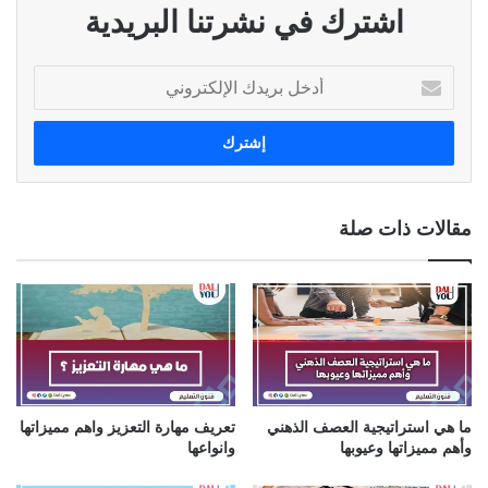
اشترك في نشرتنا البريدية
أ
د
خ
ل
ب
ر
ي
مقالات ذات صلة
د
ك
ا
ل
إ
ل
ك
ت
ر
ما هي استراتيجية العصف الذهني
تعريف مهارة التعزيز واهم مميزاتها
و
وأهم مميزاتها وعيوبها
وانواعها
ن