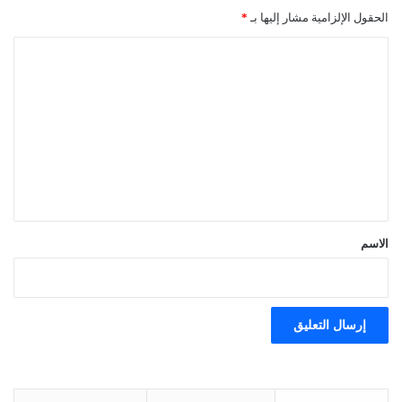
الحقول الإلزامية مشار إليها بـ
*
ا
ل
ت
ع
ل
ي
ق
*
الاسم