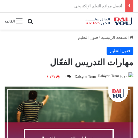
أفضل النصائح لإدارة الوقت بفعالية
بحث عن
القائمة
الصفحة الرئيسية
/
فنون التعليم
فنون التعليم
مهارات التدريس الفعّال
٤٬٧٩٧
٠
Dal٤you Team