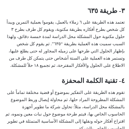
٣- طريقة ٦٣٥
تعتمد هذه الطريقة على ٦ زملاء بالعمل، يقوموا بعملية التمرين ويبدأ
كل شخص بطرح أفكاره بطريقة مكتوبة، ويقوم كل طرف بطرح ٣
حلول مكتوبة حول المشكلة محل الدراسة لمدة خمسة دقائق، ولهذا
السبب سميت هذه العملية بطريقة “٦٣٥”. ثم يقوم كل شخص
بإظهار الحلول التي طرحها على زميله المجاور له حتى يطلع عليها،
وتستمر هذه العملية على الستة أشخاص حتى يتمكن كل طرف من
الاطلاع على الحلول والأفكار المقترحة، ثم تجميع ١٨ حلاً للمشكلة.
٤- تقنية الكلمة المحفزة
تقوم هذه الطريقة على التفكير بموضوع أو قضية مختلفة تماماً على
المشكلة المطروحة المراد حلها، ثم محاولة إيصال وربط الموضوع
بالمشكلة محل الدراسة، مثلاً: تحاول شركة ما تطوير أجهزة
الحاسوب الخاص بها، فيتم طرحة موضوع حول نبات معين ونموه، ثم
اقتراح أفكار حوله ونقلها إلى المشكلة الأساسية المتمثلة في تطوير
الحاسوب الخاص بالشركة.