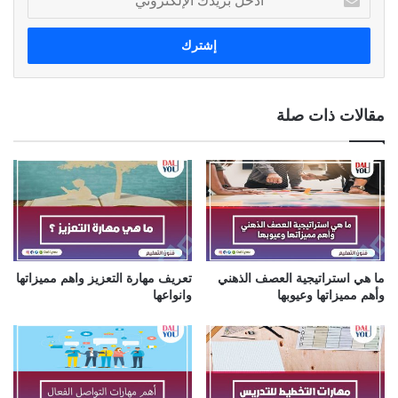
د
خ
ل
ب
ر
ي
مقالات ذات صلة
د
ك
ا
ل
إ
ل
ك
ت
ر
ما هي استراتيجية العصف الذهني
تعريف مهارة التعزيز واهم مميزاتها
و
وأهم مميزاتها وعيوبها
وانواعها
ن
ي