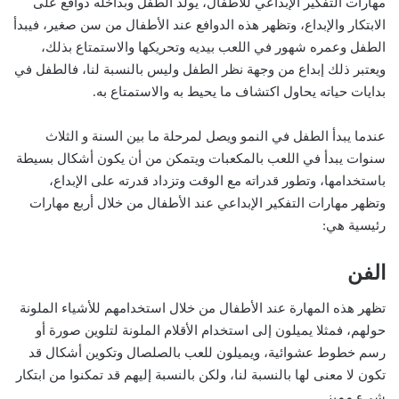
مهارات التفكير الإبداعي للأطفال، يولد الطفل وبداخله دوافع على
الابتكار والإبداع، وتظهر هذه الدوافع عند الأطفال من سن صغير، فيبدأ
الطفل وعمره شهور في اللعب بيديه وتحريكها والاستمتاع بذلك،
ويعتبر ذلك إبداع من وجهة نظر الطفل وليس بالنسبة لنا، فالطفل في
بدايات حياته يحاول اكتشاف ما يحيط به والاستمتاع به.
عندما يبدأ الطفل في النمو ويصل لمرحلة ما بين السنة و الثلاث
سنوات يبدأ في اللعب بالمكعبات ويتمكن من أن يكون أشكال بسيطة
باستخدامها، وتطور قدراته مع الوقت وتزداد قدرته على الإبداع،
وتظهر مهارات التفكير الإبداعي عند الأطفال من خلال أربع مهارات
رئيسية هي:
الفن
تظهر هذه المهارة عند الأطفال من خلال استخدامهم للأشياء الملونة
حولهم، فمثلا يميلون إلى استخدام الأقلام الملونة لتلوين صورة أو
رسم خطوط عشوائية، ويميلون للعب بالصلصال وتكوين أشكال قد
تكون لا معنى لها بالنسبة لنا، ولكن بالنسبة إليهم قد تمكنوا من ابتكار
شيء مميز.