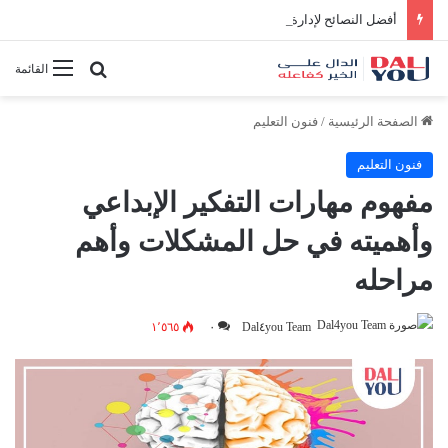
أفضل النصائح لإدارة الوقت بفعالية
بحث عن
القائمة
الصفحة الرئيسية
/
فنون التعليم
فنون التعليم
مفهوم مهارات التفكير الإبداعي
وأهميته في حل المشكلات وأهم
مراحله
١٬٥٦٥
٠
Dal٤you Team