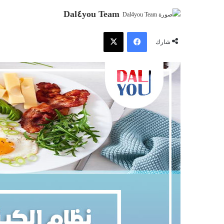
Dal٤you Team
فيسبوك
‫X
شارك