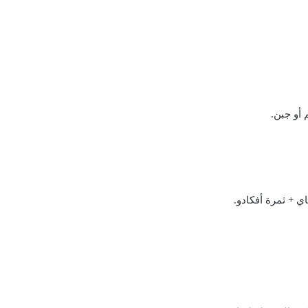
 أو جبن.
ي + ثمرة أفكادو.