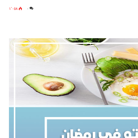
١٬٠٥٨
٠