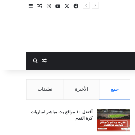
‫X
فيسبوك
‫YouTube
انستقرام
مقال عشوائي
إضافة عمود جا
بحث عن
مقال عشوائي
جمع
الأخيرة
تعليقات
أفضل ١٠ مواقع بث مباشر لمباريات
كرة القدم