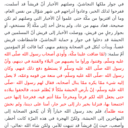
في جوار ملكها النجاشيّ، وصلتهم الأخبار أنّ قريشاً قد أسلمت،
ففرحوا لذلك الخبر، وعادوا أدراجهم في شهر شوّال من نفس العام،
وما أن اقتربوا من مكّة حتى علموا أنّ الأخبار التي وصلتهم لم تكن
صحيحة، فعاد منهم من عاد، ولم يدخل أحد إلى مكّة إلّا مستخفٍ، أو
بجوار رجلٍ من قريش، ووصلت الأخبار إلى قريش أنّ المسلمين في
الحبشة قد دخلوا في جوار و حماية النجاشيّ، فاشطاطت قريش
غضباً، وبدأت تُنكل في الصحابة وتنتقم منهم، كما قالت أمّ المؤمنين
أمّ سلمة: (
لمّا ضاقت علينا مكّة، وأُوذي أصحاب رسول الله صلّى الله
عليه
وسلّم، وفتنوا، ورأوا ما يصيبهم من البلاء والفتنة في دينهم، وأنّ
رسول الله صلّى الله عليه وسلّم لا يستطيع دفع ذلك عنهم، وكان
رسول الله -صلّى الله عليه وسلّم- في منعة من قومه وعمّه، لا يصل
إليه شيء ممّا يكره ممّا ينال أصحابه، فقال لهم رسول الله -صلّى
الله عليه وسلّم- إنّ بأرض الحبشة ملكاً لا يُظلم عنده، فالحقوا ببلاده
حتى يجعل الله لكم فرجاً ومخرجاً ممّا أنتم فيه، فخرجنا إليها حتى
اجتمعنا بها، فنزلنا بخير دار إلى خير جار، أمنا على ديننا، ولم نخشَ
منه ظلماً
)، فلم يجد رسول الله خياراً إلّا أن يُلحق الصحابة إلى
المهاجرين إلى الحبشة، ولكنّ الهجرة في هذه المرّة كانت أخطر،
وأصعب، حيث إنّ قريشاً قد تنبهت للأمر، ولكن شاء الله -تعالى- أن