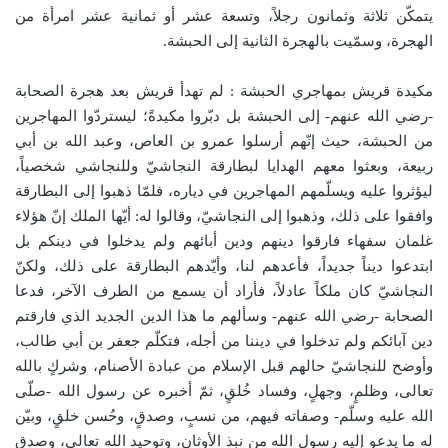
يتمكّن ثلاثة وثمانون رجلاً، وتسعة عشر أو ثمانية عشر امرأة من
الهجرة، وسمّيت بالهجرة الثانية إلى الحبشة.
مكيدة قريش بمهاجري الحبشة : لم تهدأ قريش بعد هجرة الصحابة
-رضي الله عنهم- إلى الحبشة بل دبّروا مكيدةً؛ ليستردّوا المهاجرين
من الحبشة، حيث إنّهم أرسلوا عمرو بن العاص، وعبد الله بن أبي
ربيعة، وبعثوا معهم الهدايا لبطارقة النجاشيّ وللنجاشي شخصياً،
ليؤثروا عليه ويسلّمهم المهاجرين في دياره، فلمّا ذهبوا إلى البطارقة
وافقوا على ذلك، وذهبوا إلى النجاشيّ، وقالوا له: أيّها الملك إنّ هؤلاء
غلمان سفهاء فارقوا دينهم ودين أبائهم ولم يدخلوا في دينكم بل
ابتدعوا ديناً جديداً، فأعدهم لنا، وأيّدهم البطارقة على ذلك، ولكنّ
النجاشيّ كان ملكاً عادلاً، فأراد أن يسمع من الطرف الآخر، فدعا
الصحابة -رضي الله عنهم- وسألهم ما هذا الدين الجديد الذي فارقتم
دين آبائكم ولم تدخلوا في ديننا من أجله، فتكلّم جعفر بن أبي طالب،
وأوضح للنجاشيّ حالهم قبل الإسلام من عبادة الأصنام، وشركٍ بالله
تعالى، وظلمٍ، وجهلٍ، وفساد خُلقٍ، ثمّ أخبره عن رسول الله -صلّى
الله عليه وسلّم- وصفاته فيهم، من نسبٍ، وصدقٍ، وحُسن خلقٍ، وبيّن
له ما يدعو إليه رسول الله من نبذ الأوثان، وتوحيد الله تعالى، وصدق