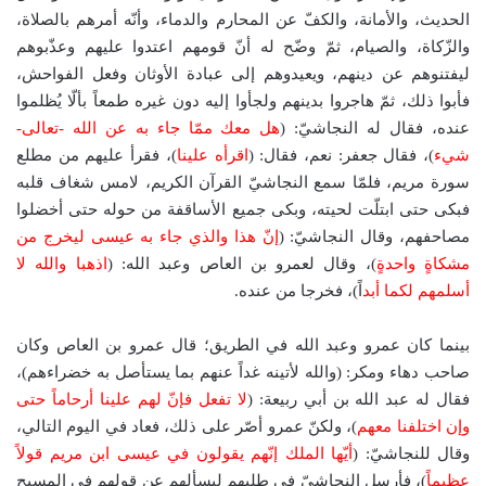
الحديث، والأمانة، والكفّ عن المحارم والدماء، وأنّه أمرهم بالصلاة،
والزّكاة، والصيام، ثمّ وضّح له أنّ قومهم اعتدوا عليهم وعذّبوهم
ليفتنوهم عن دينهم، ويعيدوهم إلى عبادة الأوثان وفعل الفواحش،
فأبوا ذلك، ثمّ هاجروا بدينهم ولجأوا إليه دون غيره طمعاً بألّا يُظلموا
عنده، فقال له النجاشيّ: (
هل معك ممّا جاء به عن الله -تعالى-
شيء
)، فقال جعفر: نعم، فقال: (
اقرأه علينا
)، فقرأ عليهم من مطلع
سورة مريم، فلمّا سمع النجاشيّ القرآن الكريم، لامس شغاف قلبه
فبكى حتى ابتلّت لحيته، وبكى جميع الأساقفة من حوله حتى أخضلوا
مصاحفهم، وقال النجاشيّ: (
إنّ هذا والذي جاء به عيسى ليخرج من
مشكاةٍ واحدةٍ
)، وقال لعمرو بن العاص وعبد الله: (
اذهبا والله لا
أسلمهم لكما أبد
اً)، فخرجا من عنده.
بينما كان عمرو وعبد الله في الطريق؛ قال عمرو بن العاص وكان
صاحب دهاء ومكر: (والله لأتينه غداً عنهم بما يستأصل به خضراءهم)،
فقال له عبد الله بن أبي ربيعة: (
لا تفعل فإنّ لهم علينا أرحاماً حتى
وإن اختلفنا معهم
)، ولكنّ عمرو أصّر على ذلك، فعاد في اليوم التالي،
وقال للنجاشيّ: (
أيّها الملك إنّهم يقولون في عيسى ابن مريم قولاً
عظيماً
)، فأرسل النجاشيّ في طلبهم ليسألهم عن قولهم في المسيح