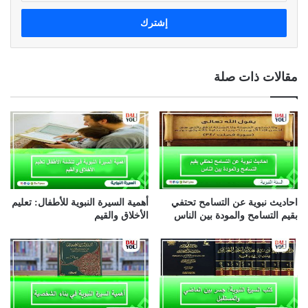
خ
ل
ب
ر
ي
مقالات ذات صلة
د
ك
ا
ل
إ
ل
ك
ت
ر
احاديث نبوية عن التسامح تحتفي
أهمية السيرة النبوية للأطفال: تعليم
و
بقيم التسامح والمودة بين الناس
الأخلاق والقيم
ن
ي