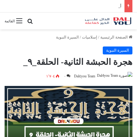
أفضل النصائح لإدارة الوقت بفعالية
بحث عن
القائمة
الصفحة الرئيسية
/
إسلاميات
/
السيرة النبوية
السيرة النبوية
هجرة الحبشة الثانية- الحلقة_٩_
١٬٧٠٤
٠
Dal٤you Team