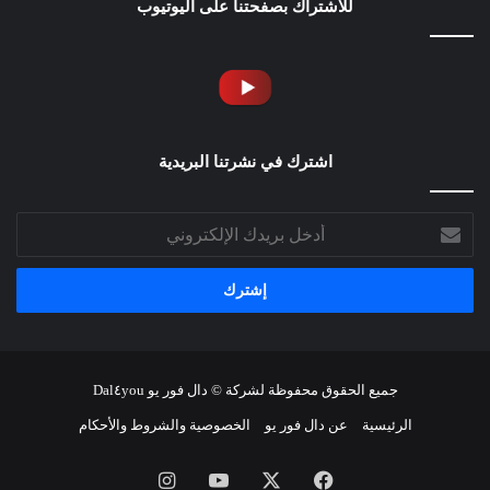
للاشتراك بصفحتنا على اليوتيوب
اشترك في نشرتنا البريدية
أدخل
بريدك
الإلكتروني
جميع الحقوق محفوظة لشركة © دال فور يو Dal٤you
الرئيسية
عن دال فور يو
الخصوصية والشروط والأحكام
فيسبوك
‫X
‫YouTube
انستقرام