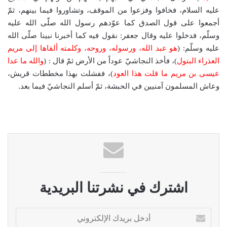
عليه السلام، فخافوا وفزعوا من الموقف، وتشاوروا فيما بينهم، ثمّ
أجمعوا على قول الصدق كما عوّدهم رسول الله صلّى الله عليه
وسلّم، فدخلوا عليه وقال جعفر: نقول فيه كما أخبرنا نبينا صلّى الله
عليه وسلّم: (
هو عبد الله، ورسوله، وروحه، وكلمته ألقاها إلى مريم
العذراء البتول
)، فأخذ النجاشيّ عوداً من الأرض ثمّ قال : (
والله ما عدا
عيسى بن مريم ما قلت هذا العود
)، ففشلت بهذا مخططات قريش،
وعاش المسلمون آمنيين في الحبشة، ثمّ أسلم النجاشيّ فيما بعد.
اشترك في نشرتنا البريدية
أ
د