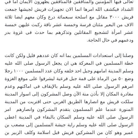
تعالى فيها المؤمنين والمنافقين فالمنافقين يظهرون الايمان اما في
الشداد فيكشف الله امرها انما الان تجهيزات قريش لجيشها جمعت
قريش ٣٠٠٠ مقاتل مع اسلحة سبعمائة درع وكان معهم ايضا ثلاثة
الاف من البعير مئتان فرسة وخمسة عشر ناقة ركبت عليهن خمسة
عشر امرأة لتشجيع المقاتلين وتذكرهم بما حدث فى غزوة بدر
ودعمهم في حال الحاجة.
وصلنا إلى استعدادات المسلمين بما انه كان عددهم قليل ولكن كانت
خطة المسلمين في المعركة هي ان يجعل الرسول صلى الله عليه
وسلم المدينة امامهم وجبل احد خلفه وكان عدد المسلمين ١٠٠٠ رجلا
وضع ٥٠ من الرماة على قمة جبل فرعية ليشرفوا على موقع الغزوة
امرهم الرسول صلى الله عليه وسلم بالإيقاف فى اماكنهم وعدم
مغادرة المكان إلا بأذن منة الآن وصل المشركون إلى اسوار المدينة
سلكت قريش مع انصارها الطريق الغربي حتى اقتربت من المدينة
المنورة عندما علم المسلمون بتقدم المشركون وانصارهم امر
الرسول صلى الله عليه وسلم السكان بالبقاء في المدينة اعطى
الرسول صلى الله عليه وسلم راية جيشة المسلمين إلى مصعب بن
عمير وهو كان من المشركين قريش قبل اسلامة وكلف الزبير بن