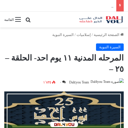
أفضل النصائح لإدارة الوقت بفعالية
بحث عن
القائمة
الصفحة الرئيسية
/
إسلاميات
/
السيرة النبوية
السيرة النبوية
المرحله المدنية ١١ يوم احد- الحلقة –
٢٥ –
١٬٨٣٥
٠
Dal٤you Team