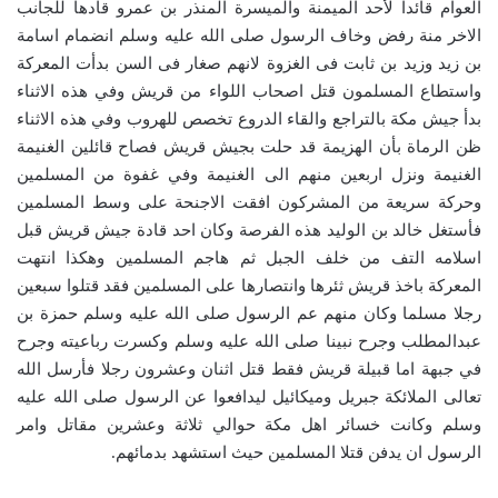
العوام قائدا لأحد الميمنة والميسرة المنذر بن عمرو قادها للجانب
الاخر منة رفض وخاف الرسول صلى الله عليه وسلم انضمام اسامة
بن زيد وزيد بن ثابت فى الغزوة لانهم صغار فى السن بدأت المعركة
واستطاع المسلمون قتل اصحاب اللواء من قريش وفي هذه الاثناء
بدأ جيش مكة بالتراجع والقاء الدروع تخصص للهروب وفي هذه الاثناء
ظن الرماة بأن الهزيمة قد حلت بجيش قريش فصاح قائلين الغنيمة
الغنيمة ونزل اربعين منهم الى الغنيمة وفي غفوة من المسلمين
وحركة سريعة من المشركون افقت الاجنحة على وسط المسلمين
فأستغل خالد بن الوليد هذه الفرصة وكان احد قادة جيش قريش قبل
اسلامه التف من خلف الجبل ثم هاجم المسلمين وهكذا انتهت
المعركة باخذ قريش ثئرها وانتصارها على المسلمين فقد قتلوا سبعين
رجلا مسلما وكان منهم عم الرسول صلى الله عليه وسلم حمزة بن
عبدالمطلب وجرح نبينا صلى الله عليه وسلم وكسرت رباعيته وجرح
في جبهة اما قبيلة قريش فقط قتل اثنان وعشرون رجلا فأرسل الله
تعالى الملائكة جبريل وميكائيل ليدافعوا عن الرسول صلى الله عليه
وسلم وكانت خسائر اهل مكة حوالي ثلاثة وعشرين مقاتل وامر
الرسول ان يدفن قتلا المسلمين حيث استشهد بدمائهم.