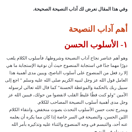
وفي هذا المقال نعرض لك آداب النصيحة الصحيحة.
أهم آداب النصيحة
١- الأسلوب الحسن
وهو أهم عناصر نجاح آداب النصيحة وشروطها، فأسلوب الكلام يلعب
دورًا مهما جدًا في استجابة المنصوح حيث أن نوعية الإستجابة ما هي
إلا رد فعل من المنصوح على أسلوب الناصح، ويبين مدى أهمية هذا
العامل قول الله عز وجل لنبيه الكريم صلى الله عليه وسلم ” اجع إلى
سبيل ربك بالحكمة والموعظة الحسنة” كما قال الله تعالى لرسوله
الأمين “ولو كنت فظًا غليظَ القلب لانفضوا من حولك، فيبين الله عز
وجل مدى أهمية أسلوب النصيحة المصاحب للكلام.
ويندرج تحت حسن الأسلوب التحدث بصوت منخفض، وانتقاء الكلام
اللين الحسن، والنصيحة في السر خاصة إذا كان مما يكره أن يعلمه
عنه أحد، والتبسم في وجه المنصوح والثناء عليه وتذكيره بأمر الله
ورسوله في النصح.