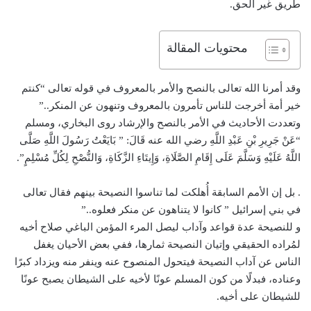
طريق غير الحق.
محتويات المقالة
وقد أمرنا الله تعالى بالنصح والأمر بالمعروف في قوله تعالى “كنتم
خير أمة أخرجت للناس تأمرون بالمعروف وتنهون عن المنكر..”
وتعددت الأحاديث في الأمر بالنصح والإرشاد روى البخاري، ومسلم
“عَنْ جَرِيرِ بْنِ عَبْدِ اللَّهِ رضي الله عنه قَالَ: ” بَايَعْتُ رَسُولَ اللَّهِ صَلَّى
اللَّهُ عَلَيْهِ وَسَلَّمَ عَلَى إِقَامِ الصَّلَاةِ، وَإِيتَاءِ الزَّكَاةِ، وَالنُّصْحِ لِكُلِّ مُسْلِمٍ”.
. بل إن الأمم السابقة أُهلكت لما تناسوا النصيحة بينهم فقال تعالى
في بني إسرائيل ” كانوا لا يتناهون عن منكر فعلوه..”
و للنصيحة عدة قواعد وآداب ليصل المرء المؤمن الباغي صلاح أخيه
لمُراده الحقيقي وإتيان النصيحة ثمارها، ففي بعض الأحيان يغفل
الناس عن آداب النصيحة فيتحول المنصوح عنه وينفر منه ويزداد كبرًا
وعناده، فبدلًا من كون المسلم عونًا لأخيه على الشيطان يصبح عونًا
للشيطان على أخيه.