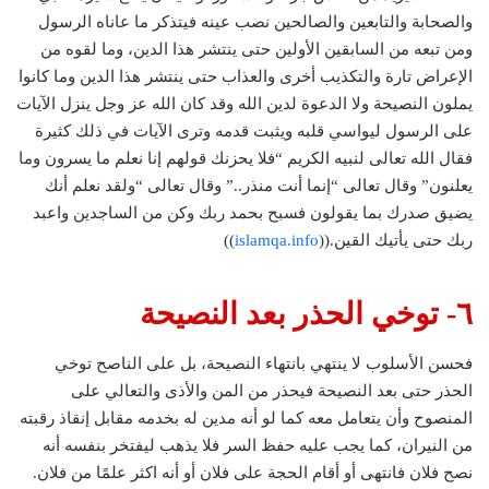
والصحابة والتابعين والصالحين نصب عينه فيتذكر ما عاناه الرسول
ومن تبعه من السابقين الأولين حتى ينتشر هذا الدين، وما لقوه من
الإعراض تارة والتكذيب أخرى والعذاب حتى ينتشر هذا الدين وما كانوا
يملون النصيحة ولا الدعوة لدين الله وقد كان الله عز وجل ينزل الآيات
على الرسول ليواسي قلبه ويثبت قدمه وترى الآيات في ذلك كثيرة
فقال الله تعالى لنبيه الكريم “فلا يحزنك قولهم إنا نعلم ما يسرون وما
يعلنون” وقال تعالى “إنما أنت منذر..” وقال تعالى “ولقد نعلم أنك
يضيق صدرك بما يقولون فسبح بحمد ربك وكن من الساجدين واعبد
ربك حتى يأتيك القين.((
islamqa.info
))
٦- توخي الحذر بعد النصيحة
فحسن الأسلوب لا ينتهي بانتهاء النصيحة، بل على الناصح توخي
الحذر حتى بعد النصيحة فيحذر من المن والأذى والتعالي على
المنصوح وأن يتعامل معه كما لو أنه مدين له بخدمه مقابل إنقاذ رقبته
من النيران، كما يجب عليه حفظ السر فلا يذهب ليفتخر بنفسه أنه
نصح فلان فانتهى أو أقام الحجة على فلان أو أنه اكثر علمًا من فلان.