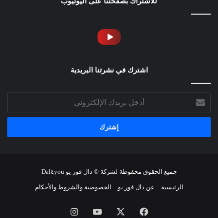
للاشتراك بصفحتنا على اليوتيوب
اشترك في نشرتنا البريدية
أدخل
بريدك
الإلكتروني
جميع الحقوق محفوظة لشركة © دال فور يو Dal٤you
الرئيسية
عن دال فور يو
الخصوصية والشروط والأحكام
فيسبوك
‫X
‫YouTube
انستقرام