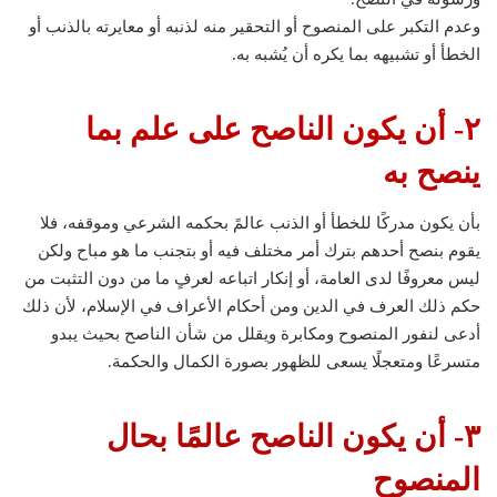
وعدم التكبر على المنصوح أو التحقير منه لذنبه أو معايرته بالذنب أو
الخطأ أو تشبيهه بما يكره أن يُشبه به.
٢- أن يكون الناصح على علم بما
ينصح به
بأن يكون مدركًا للخطأ أو الذنب عالمً بحكمه الشرعي وموقفه، فلا
يقوم بنصح أحدهم بترك أمر مختلف فيه أو بتجنب ما هو مباح ولكن
ليس معروفًا لدى العامة، أو إنكار اتباعه لعرفٍ ما من دون التثبت من
حكم ذلك العرف في الدين ومن أحكام الأعراف في الإسلام، لأن ذلك
أدعى لنفور المنصوح ومكابرة ويقلل من شأن الناصح بحيث يبدو
متسرعًا ومتعجلًا يسعى للظهور بصورة الكمال والحكمة.
٣- أن يكون الناصح عالمًا بحال
المنصوح