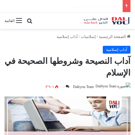
أفضل النصائح لإدارة الوقت بفعالية
بحث عن
القائمة
الصفحة الرئيسية
/
إسلاميات
/
آداب إسلامية
آداب إسلامية
آداب النصيحة وشروطها الصحيحة في
الإسلام
٣٬٩٠١
٠
Dal٤you Team