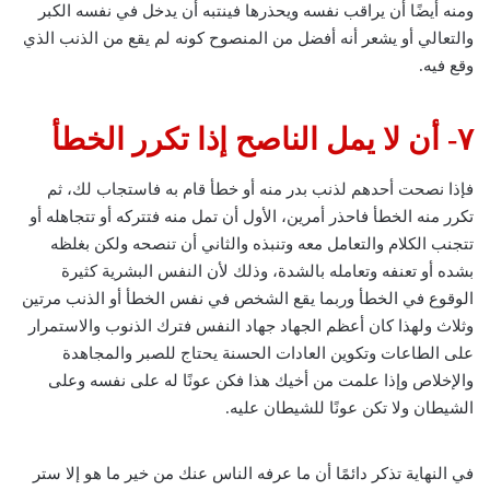
ومنه أيضًا أن يراقب نفسه ويحذرها فينتبه أن يدخل في نفسه الكبر
والتعالي أو يشعر أنه أفضل من المنصوح كونه لم يقع من الذنب الذي
وقع فيه.
٧- أن لا يمل الناصح إذا تكرر الخطأ
فإذا نصحت أحدهم لذنب بدر منه أو خطأ قام به فاستجاب لك، ثم
تكرر منه الخطأ فاحذر أمرين، الأول أن تمل منه فتتركه أو تتجاهله أو
تتجنب الكلام والتعامل معه وتنبذه والثاني أن تنصحه ولكن بغلظه
بشده أو تعنفه وتعامله بالشدة، وذلك لأن النفس البشرية كثيرة
الوقوع في الخطأ وربما يقع الشخص في نفس الخطأ أو الذنب مرتين
وثلاث ولهذا كان أعظم الجهاد جهاد النفس فترك الذنوب والاستمرار
على الطاعات وتكوين العادات الحسنة يحتاج للصبر والمجاهدة
والإخلاص وإذا علمت من أخيك هذا فكن عونًا له على نفسه وعلى
الشيطان ولا تكن عونًا للشيطان عليه.
في النهاية تذكر دائمًا أن ما عرفه الناس عنك من خير ما هو إلا ستر