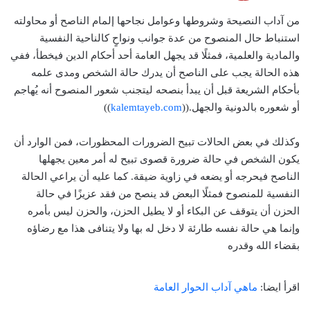
من آداب النصيحة وشروطها وعوامل نجاحها إلمام الناصح أو محاولته
استنباط حال المنصوح من عدة جوانب ونواحٍ كالناحية النفسية
والمادية والعلمية، فمثلًا قد يجهل العامة أحد أحكام الدين فيخطأ، ففي
هذه الحالة يجب على الناصح أن يدرك حالة الشخص ومدى علمه
بأحكام الشريعة قبل أن يبدأ بنصحه ليتجنب شعور المنصوح أنه يُهاجم
أو شعوره بالدونية والجهل.((
kalemtayeb.com
))
وكذلك في بعض الحالات تبيح الضرورات المحظورات، فمن الوارد أن
يكون الشخص في حالة ضرورة قصوى تبيح له أمر معين يجهلها
الناصح فيحرجه أو يضعه في زاوية ضيقة. كما عليه أن يراعي الحالة
النفسية للمنصوح فمثلًا البعض قد ينصح من فقد عزيزًا في حالة
الحزن أن يتوقف عن البكاء أو لا يطيل الحزن، والحزن ليس بأمره
وإنما هي حالة نفسه طارئة لا دخل له بها ولا يتنافى هذا مع رضاؤه
بقضاء الله وقدره
اقرأ ايضا:
ماهي آداب الحوار العامة