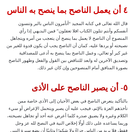
٤ أن يعمل الناصح بما ينصح به الناس
قال الله تعالى في كتابه المجيد “أتأمرون الناس بالبر وتنسون
أنفسكم وأنتم تتلون الكتاب افلا تعقلون” فمن البديهي إذا رأي
المنصوح أن الناصح لا يعمل بما ينصح أن يتعجب من أمره ويتجاهل
نصيحته أو يردها عليه، كمان أن الناصح يجب أن يكون قدوة للغير من
غير كبر أو تعالي، وعمل الناصح بما ينصح به أدعى للمصداقية
وتصديق الآخرين له وابعد للتناقض بين القول والفعل وظهور الناصح
بصورة المنافق أمام المنصوحين وإن كان غير ذلك.
٥- أن يصبر الناصح على الأذى
بالتأكيد يتعرض الناصح في بعض الأحيان إلى الأذى خاصة ممن
تأخذهم العزة بالإثم، فيجب عليه أن يصبر ويتحمل الإعراض أو سيء
الكلام وغيره ولا يضيق صدره كلما أعرض عنه أحد أو تجاهل نصيحته،
وربما يساعده على ذلك أولًا إخلاص النية في النصح لله عز وجل
فقط، فلا يريد من الناس جزاءً ولا شكورًا وثانيًا أن يضع سيرة النبي