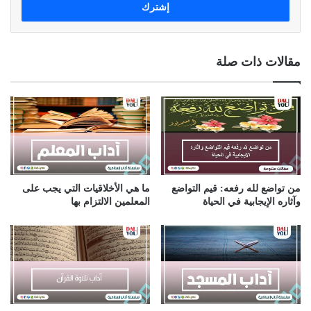
ل
ب
ر
ي
مقالات ذات صلة
د
ك
ا
ل
إ
ل
ك
ت
ر
من تواضع لله رفعه: قيم التواضع
ما هي الأخلاقيات التي يجب على
و
وآثاره الإيجابية في الحياة
المعلمين الالتزام بها
ن
ي