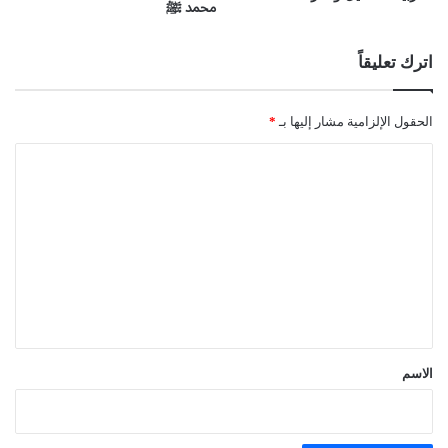
محمد ﷺ
اترك تعليقاً
الحقول الإلزامية مشار إليها بـ
*
ا
ل
ت
ع
ل
ي
ق
*
الاسم