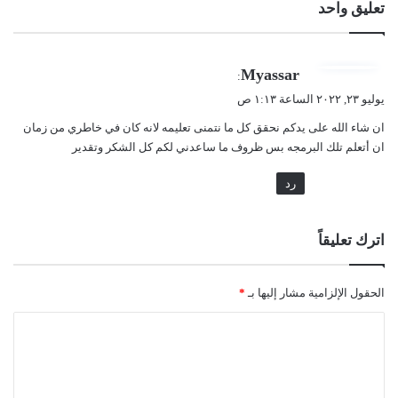
تعليق واحد
ي
Myassar
:
ق
يوليو ٢٣, ٢٠٢٢ الساعة ١:١٣ ص
و
ان شاء الله على يدكم نحقق كل ما نتمنى تعليمه لانه كان في خاطري من زمان
ل
ان أتعلم تلك البرمجه بس ظروف ما ساعدني لكم كل الشكر وتقدير
رد
اترك تعليقاً
الحقول الإلزامية مشار إليها بـ
*
ا
ل
ت