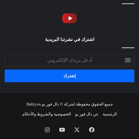
اشترك في نشرتنا البريدية
أدخل
بريدك
الإلكتروني
جميع الحقوق محفوظة لشركة © دال فور يو Dal٤you
الرئيسية
عن دال فور يو
الخصوصية والشروط والأحكام
فيسبوك
‫X
‫YouTube
انستقرام