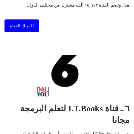
هذا، وتضم القناة ١٥,٦١٣ ألف مشترك من مختلف الدول.
لينك القناة
٦ ـ قناة I.T.Books لتعلم البرمجة
مجانا
تعتبر قناة I.T.Books واحدة من أفضل وأبرز قنوات التليجرام