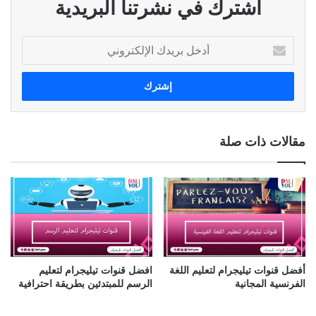
اشترك في نشرتنا البريدية
أ
د
خ
ل
ب
ر
ي
مقالات ذات صلة
د
ك
ا
ل
إ
ل
ك
ت
ر
أفضل قنوات تيليجرام لتعليم اللغة
افضل قنوات تيليجرام لتعليم
و
الفرنسية المجانية
الرسم للمبتدئين بطريقة احترافية
ن
ي