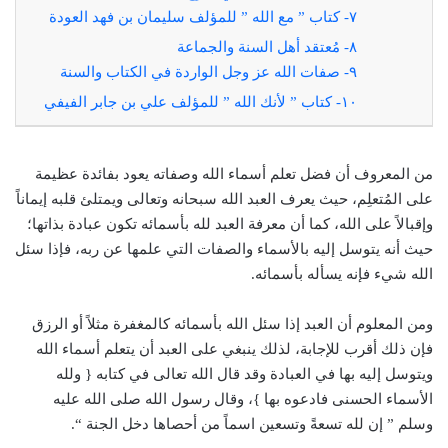
٧- كتاب ” مع الله ” للمؤلف سليمان بن فهد العودة
٨- مُعتقد أهل السنة والجماعة
٩- صفات الله عز وجل الواردة في الكتاب والسنة
١٠- كتاب ” لأنك الله ” للمؤلف علي بن جابر الفيفي
من المعروف أن فضل تعلم أسماء الله وصفاته يعود بفائدة عظيمة
على المُتعلِم، حيث يعرف العبد الله سبحانه وتعالى ويمتلئ قلبه إيماناً
وإقبالاً على الله، كما أن معرفة العبد لله بأسمائه تكون عبادة بذاتها؛
حيث أنه يتوسل إليه بالأسماء والصفات التي علمها عن ربه، فإذا سئل
الله شيء فإنه يسأله بأسمائه.
ومن المعلوم أن العبد إذا سئل الله بأسمائه كالمغفرة مثلاً أو الرزق
فإن ذلك أقرب للإجابة، لذلك ينبغي على العبد أن يتعلم أسماء الله
ويتوسل إليه بها في العبادة وقد قال الله تعالى في كتابه { ولله
الأسماء الحسنى فادعوه بها }، وقال رسول الله صلى الله عليه
وسلم ” إن لله تسعةً وتسعين اسماً من أحصاها دخل الجنة “.