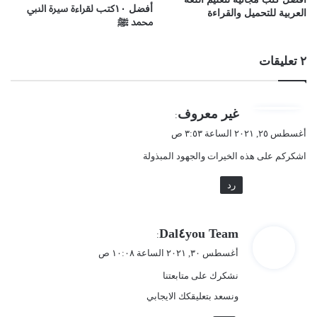
أفضل ١٠كتب لقراءة سيرة النبي
العربية للتحميل والقراءة
محمد ﷺ
٢ تعليقات
ي
غير معروف
:
ق
أغسطس ٢٥, ٢٠٢١ الساعة ٣:٥٣ ص
و
اشكركم على هذه الخيرات والجهود المبذولة
ل
رد
ي
Dal٤you Team
:
ق
أغسطس ٣٠, ٢٠٢١ الساعة ١٠:٠٨ ص
و
نشكرك على متابعتنا
ل
ونسعد بتعليقكك الايجابي