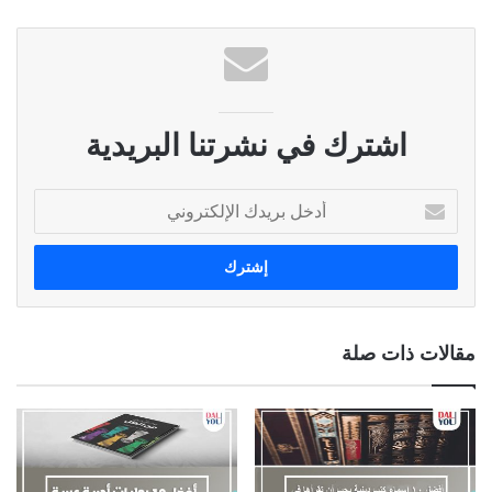
اشترك في نشرتنا البريدية
أ
د
خ
ل
ب
ر
ي
مقالات ذات صلة
د
ك
ا
ل
إ
ل