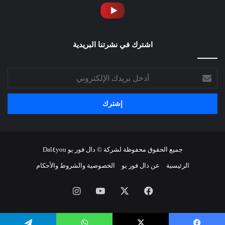
اشترك في نشرتنا البريدية
أدخل
بريدك
الإلكتروني
جميع الحقوق محفوظة لشركة © دال فور يو Dal٤you
الرئيسية
عن دال فور يو
الخصوصية والشروط والأحكام
فيسبوك
‫X
‫YouTube
انستقرام