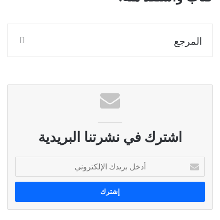
المرجع
اشترك في نشرتنا البريدية
أ
د
خ
ل
ب
ر