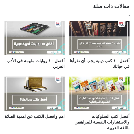
ي
مقالات ذات صلة
د
ك
ا
ل
إ
ل
ك
ت
ر
أفضل ١٠ كتب دينية يجب أن تقرأها
أفضل ١٠ روايات ملهمة في الأدب
و
في حياتك
العربي
ن
ي
أفضل كتب السلوكيات
اهم وافضل الكتب عن اهمية الصلاة
والاستشارات النفسية للمراهقين
باللغة العربية