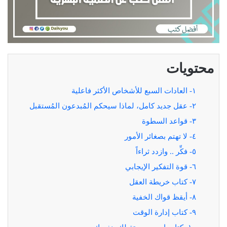
محتويات
١- العادات السبع للأشخاص الأكثر فاعلية
٢- عقل جديد كامل، لماذا سيحكم المُبدعون المُستقبل
٣- قواعد السطوة
٤- لا تهتم بصغائر الأمور
٥- فكِّر .. وازدد ثراءاً
٦- قوة التفكير الإيجابي
٧- كتاب خريطة العقل
٨- أيقظ قواك الخفية
٩- كتاب إدارة الوقت