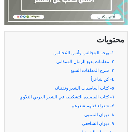
محتويات
١- بهجة المَجالس وأنس المُجالس
٢- مقامات بديع الزمان الهمذاني
٣- شرح المعلقات السبع
٤- كن شاعراً
٥- كتاب أساسيات الشعر وتقنياته
٦- كتاب القصيدة التشكيلية في الشعر العربي التلاوي
٧- شعراء قتلهم شعرهم
٨- ديوان المتنبي
٩- ديوان الشافعي