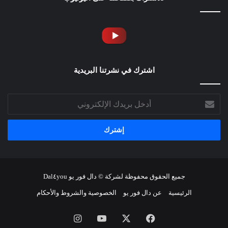
اشترك في نشرتنا البريدية
أدخل
بريدك
الإلكتروني
جميع الحقوق محفوظة لشركة © دال فور يو Dal٤you
الرئيسية
عن دال فور يو
الخصوصية والشروط والأحكام
فيسبوك
‫X
‫YouTube
انستقرام