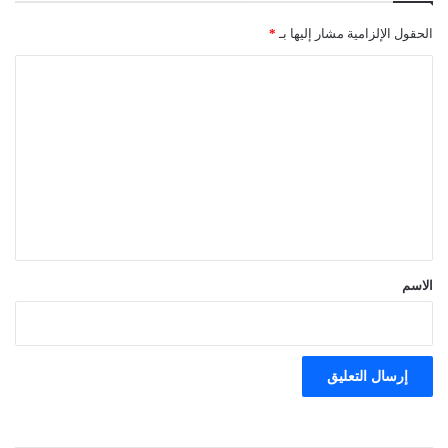
الحقول الإلزامية مشار إليها بـ
*
ا
ل
ت
ع
ل
ي
ق
*
الاسم