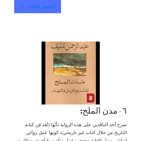
لتحميل الكتاب
٦- مدن الملح:
صرح أحد الناقدين على هذه الرواية بأنّها (تُعَد فن كتابة
التاريخ من خلال كتاب غير تاريخي)، كونها عمل روائي
إبداعي مميّز للغاية ويصعب عمل مثلَه مرةً أخرى، وذلك من