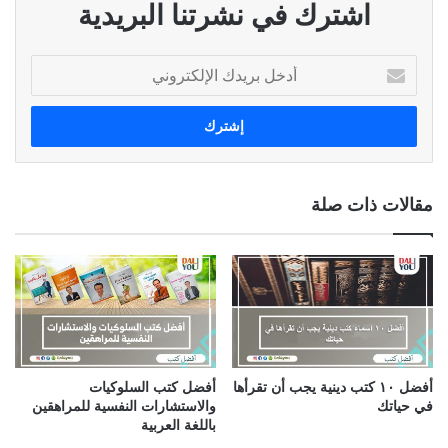
اشترك في نشرتنا البريدية
أ
د
خ
ل
ب
ر
ي
مقالات ذات صلة
د
ك
ا
ل
إ
ل
ك
ت
ر
أفضل ١٠ كتب دينية يجب أن تقرأها
أفضل كتب السلوكيات
و
في حياتك
والاستشارات النفسية للمراهقين
ن
باللغة العربية
ي