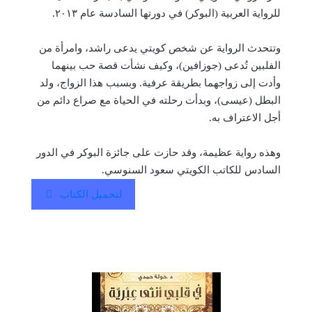
للرواية العربية (البوكر) في دورتها السادسة عام ٢٠١٣.
وتتحدث الرواية عن شخص كويتي يدعى راشد، وامرأة من
الفلبين تُدعى (جوزافين)، وكيف نشأت قصة حب بينهما
وأدت إلى زواجهما بطريقة عرفية. وبسبب هذا الزواج، ولد
البطل (عيسى)، وبدأت رحلته في الحياة مع صراع دائم من
أجل الاعتراف به.
وهذه رواية عظيمة، وقد حازت على جائزة البوكر في الدور
السادس للكاتب الكويتي سعود السنوسي.
لتحميل الكتاب