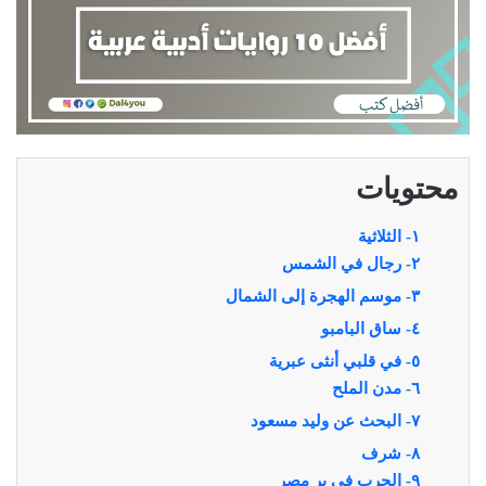
محتويات
١- الثلاثية
٢- رجال في الشمس
٣- موسم الهجرة إلى الشمال
٤- ساق البامبو
٥- في قلبي أنثى عبرية
٦- مدن الملح
٧- البحث عن وليد مسعود
٨- شرف
٩- الحرب في بر مصر