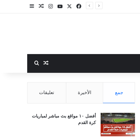
‫X
فيسبوك
‫YouTube
انستقرام
مقال عشوائي
إضافة عمود جا
بحث عن
مقال عشوائي
جمع
الأخيرة
تعليقات
أفضل ١٠ مواقع بث مباشر لمباريات
كرة القدم