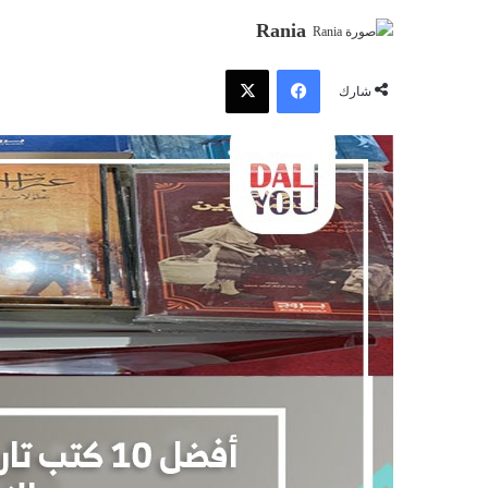
Rania
فيسبوك
‫X
شارك