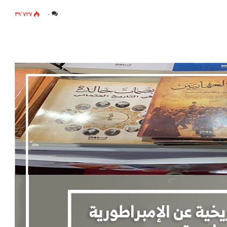
٣٩٬٧٢٧
٠