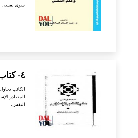
سوى نفسه.
٤- كتاب علم النفس الإسلامي
الكاتب يحاول
المصادر الإس
النفس.