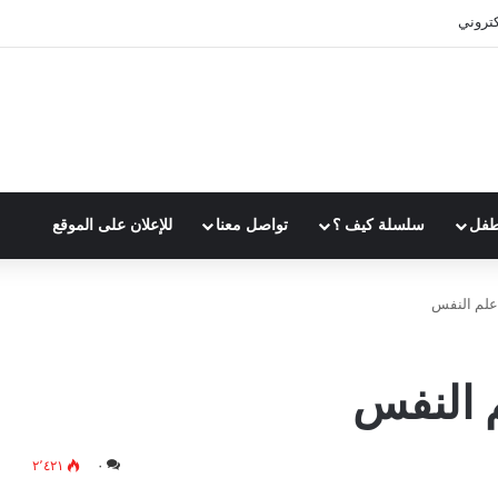
كتروني
طفل
سلسلة كيف ؟
تواصل معنا
للإعلان على الموقع
٢٬٤٢١
٠