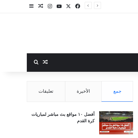
‫X
فيسبوك
‫YouTube
انستقرام
مقال عشوائي
إضافة عمود جا
بحث عن
مقال عشوائي
جمع
الأخيرة
تعليقات
أفضل ١٠ مواقع بث مباشر لمباريات
كرة القدم