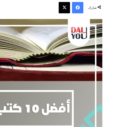
فيسبوك
‫X
شارك