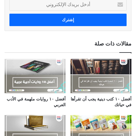
أ
د
خ
ل
ب
ر
ي
مقالات ذات صلة
د
ك
ا
ل
إ
ل
ك
ت
ر
أفضل ١٠ كتب دينية يجب أن تقرأها
أفضل ١٠ روايات ملهمة في الأدب
و
في حياتك
العربي
ن
ي