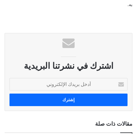
به.
اشترك في نشرتنا البريدية
أ
د
خ
ل
ب
ر
ي
مقالات ذات صلة
د
ك