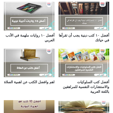
ا
ل
إ
ل
ك
ت
ر
أفضل ١٠ كتب دينية يجب أن تقرأها
أفضل ١٠ روايات ملهمة في الأدب
و
في حياتك
العربي
ن
ي
أفضل كتب السلوكيات
اهم وافضل الكتب عن اهمية الصلاة
والاستشارات النفسية للمراهقين
باللغة العربية