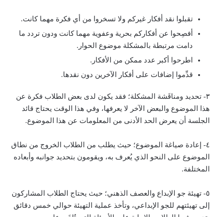
تقبلوا نقد أفكار غيركم ولا تسخروا من أي فكرة مهما كانت.
أفصِحوا عن أفكاركم بحرية وعفوية مهما كانت ودون تردد ما
دامت مرتبطة بالمشكلة موضوع الحوار.
اطرحوا أكبر عدد ممكن من الأفكار.
قدِّموا إضافات على أفكار الآخرين دون نقدها.
٣- تحديد ومناقَشة المشكلة؛ فقد يكون لدى بعض الطلاب فكرة عن
هذا الموضوع والبعض الآخر لا يعرفها، وفي هذا الوقت يحتاج قائد
الجلسة أن يعرض الحد الأدنى من المعلومات عن هذا الموضوع.
٤- إعادة صياغة الموضوع؛ حيث يطلب من الطلاب الخروج من نطاق
الموضوع على النحو الذي يُعرف به، ويقومون بتحديد جوانبه وأبعاده
المختلفة.
٥- تهيئة جو الإبداع والعصف الذهني؛ حيث يحتاج الطلاب المشاركون
إلى تهيئتهم للجو الإبداعي، وتأخذ عملية التهيئة حوالي خمس دقائق