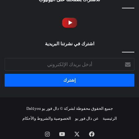
اشترك في نشرتنا البريدية
أدخل
بريدك
الإلكتروني
جميع الحقوق محفوظة لشركة © دال فور يو Dal٤you
الرئيسية
عن دال فور يو
الخصوصية والشروط والأحكام
فيسبوك
‫X
‫YouTube
انستقرام