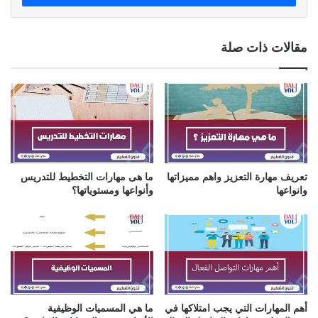
ب
ر
ي
مقالات ذات صلة
د
ك
ا
ل
إ
ل
ك
ت
ر
تعريف مهارة التعزيز واهم مميزاتها
ما هى مهارات التخطيط للتدريس
و
وانواعها
وأنواعها ومستوياتها؟
ن
ي
أهم المهارات التي يجب امتلاكها في
ما هي المسميات الوظيفية