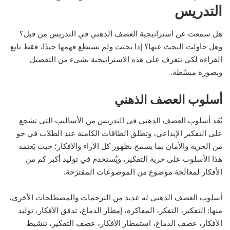
التدريس
هل سمعت عن استراتيجية العصف الذهني في التدريس من قبل؟
وهل حاولت البحث عنها؟ إذا بحثت ولم تستطع فهمها جيدًا، فقط تابع
القراءة لكي تتعرف على هذه الاستراتيجية بشيء من التفصيل
وبصورة مبسَّطة.
أسلوب العصف الذهني
يُعَد أسلوب العصف الذهني في التدريس من الأساليب التي تشجع
على التفكير الإبداعي، وتطلق الطاقات الكامنة عند الطلاب في جو
من الحرية والأمان بما يسمح بظهور كل الآراء والأفكار؛ حيث يَعتمد
هذا الأسلوب على حرية التفكير، ويُستخدم في توليد أكبر كم من
الأفكار لمعالَجة موضوع من الموضوعات المقترَحة.
أسلوب العصف الذهني له عديد من الترجمات والمصطلحات الأخرى،
منها: التفكير، التفكر، المفاكرة، إمطار الدماغ، تدفق الأفكار، توليد
الأفكار، عصف الدماغ، استمطار الأفكار، عصف التفكير، تنشيط