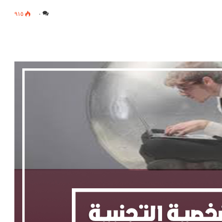
٩١٥
٠