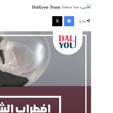
Dal٤you Team
فيسبوك
‫X
شارك