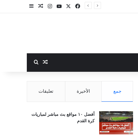
‫X
فيسبوك
‫YouTube
انستقرام
مقال عشوائي
إضافة عمود جا
بحث عن
مقال عشوائي
جمع
الأخيرة
تعليقات
أفضل ١٠ مواقع بث مباشر لمباريات
كرة القدم