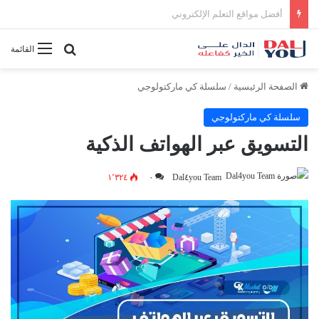
أفضل النصائح لإدارة الوقت بفعالية
بحث عن
القائمة
الصفحة الرئيسية
/
سلسلة كي ماركتولوجي
سلسلة كي ماركتولوجي
التسويق عبر الهواتف الذكية
١٬٣٢٤
٠
Dal٤you Team