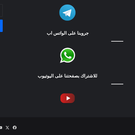
أد
بر
ال
جروبنا على الواتس اب
للاشتراك بصفحتنا على اليوتيوب
‫X
فيسبوك