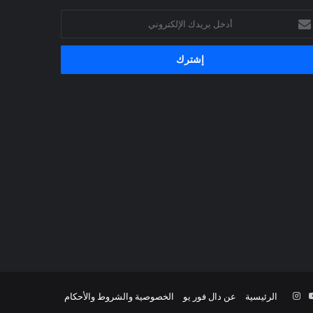
خل
يدك
إلكتروني
‫YouTube
انستقرام
الرئيسية
عن دال فور يو
الخصوصية والشروط والأحكام