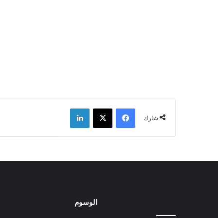
فيسبوك
‫X
لينكدإن
شارك
الوسوم