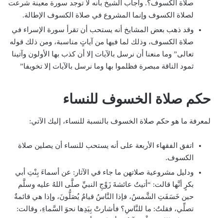
صلاة الكسوف؟. وأجاب الشيخ بأنه لا توجد سورة معينة شرعت
لصلاة الكسوف وإنما المشروع في صلاة الكسوف الإطالة.
وقد ذهب بعض المشايخ أنه يستحب أن تقرأ سورة الإسراء في
صلاة الكسوف، وذلك لما فيها من آياتٍ مناسبة، ومن ذلك قوله
تعالى” وما منعنا أن نرسل بالآيات إلا أن كذب بها الأولون وآتينا
ثمود الناقة مبصرة فظلموا بها وما نرسل بالآيات إلا تخويفا”
حكم صلاة الخسوف للنساء
لمعرفة ما هو حكم صلاة الخسوف بالنسبة للنساء، إليك الآتي:
اتفق الفقهاء الأربعة على أنه يستحب للنساء أن يصلين صلاة
الكسوف.
ودليل مشروعية صلاتهن ما جاء في الآثار: عن أسماءَ بِنْتِ أبي
بكرٍ أنَّها قالت: “أتيتُ عائشةَ زَوْجِ النبيِّ صلَّى اللهُ عليه وسلَّم
حين خَسَفَتِ الشَّمسُ، فإذا النَّاسُ قيامٌ يُصَلُّونَ، وإذا هي قائمةٌ
تصلِّي، فقلتُ: ما للنَّاسِ؟ فأشارتْ بِيَدِها نحوَ السَّماءِ، وقالت: