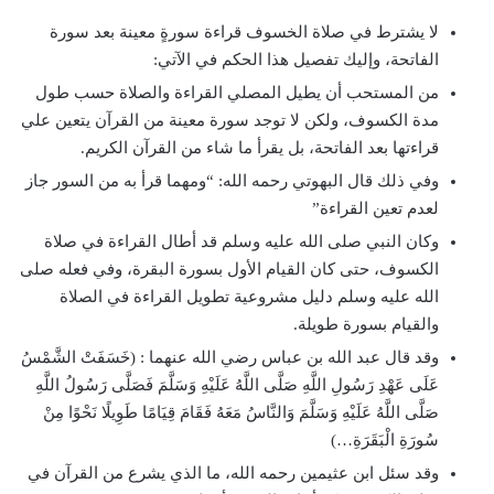
لا يشترط في صلاة الخسوف قراءة سورةٍ معينة بعد سورة
الفاتحة، وإليك تفصيل هذا الحكم في الآتي:
من المستحب أن يطيل المصلي القراءة والصلاة حسب طول
مدة الكسوف، ولكن لا توجد سورة معينة من القرآن يتعين علي
قراءتها بعد الفاتحة، بل يقرأ ما شاء من القرآن الكريم.
وفي ذلك قال البهوتي رحمه الله: “ومهما قرأ به من السور جاز
لعدم تعين القراءة”
وكان النبي صلى الله عليه وسلم قد أطال القراءة في صلاة
الكسوف، حتى كان القيام الأول بسورة البقرة، وفي فعله صلى
الله عليه وسلم دليل مشروعية تطويل القراءة في الصلاة
والقيام بسورة طويلة.
وقد قال عبد الله بن عباس رضي الله عنهما : (خَسَفَتْ الشَّمْسُ
عَلَى عَهْدِ رَسُولِ اللَّهِ صَلَّى اللَّهُ عَلَيْهِ وَسَلَّمَ فَصَلَّى رَسُولُ اللَّهِ
صَلَّى اللَّهُ عَلَيْهِ وَسَلَّمَ وَالنَّاسُ مَعَهُ فَقَامَ قِيَامًا طَوِيلًا نَحْوًا مِنْ
سُورَةِ الْبَقَرَةِ…)
وقد سئل ابن عثيمين رحمه الله، ما الذي يشرع من القرآن في