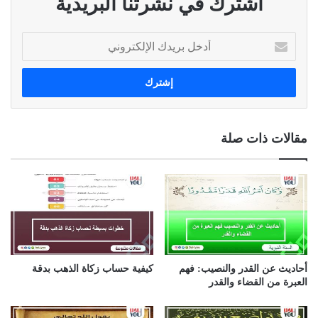
اشترك في نشرتنا البريدية
أ
د
خ
ل
ب
ر
ي
مقالات ذات صلة
د
ك
ا
ل
إ
ل
ك
ت
ر
أحاديث عن القدر والنصيب: فهم
كيفية حساب زكاة الذهب بدقة
و
العبرة من القضاء والقدر
ن
ي