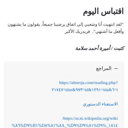
اقتباس اليوم
“لقد انتهيت أنا وشعبي إلى اتفاق يرضينا جميعاً، يقولون ما يشتهون
وأفعل ما أشتهي”. فريدريك الأكبر
كتبت / أميرة أحمد سلامة
المراجع
https://almerja.com/reading.php?
i=٦&ida=١٢٩١&id=٩٧٣&idm=٢١٧٤٧
الاستفتاء الدستوري
https://ar.m.wikipedia.org/wiki/
١٨١٤_%D٩%٨١%D٩%٨A_%D٩%٨١%D٨%B١%D٩%٨٦%