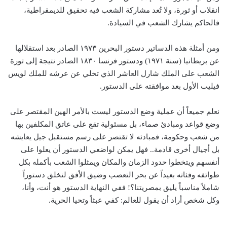
انقلاب أو ثورة، ولا تُعد مشاركة الشعب فيه تحقيق للديمقراطية،
فالحاكم يشارك الشعب في السيادة.
ومن أمثلة هذه الدساتير دستور البحرين ١٩٧٣ الصادر بعد استقلالها
عن بريطانيا (سنة ١٩٧١) ودستور فرنسا ١٨٣٠ الصادر نتيجة إلى ثورة
الشعب على الملك شارل العاشر الذي تخلي عن عرشه للملك لويس
فيليب الأول بعد موافقته على الدستور.
نعلم جميعاً أن عملية وضع الدستور ليست بالأمر الهين المقتصر على
وضع قواعد ومبادئ صماء، بل مسئولية تقع على عاتق المكلفين بها
من شعب وحكومة، فمبادئه لا تقتصر على رسم مستقبل جيل يعايشه
بل أجيال أخرى قادمة.. فهل يمكن لواضعي الدستور أن يعلوا على
أنفسهم ويتخطوا حدود الزمان والمكان ويمثلوا الشعب بأكمله بكل
طوائفه وفئاته بعيداً عن بحر التعصب وضيق الأفق لنخلق دستوراً
شاملاً مناسباً يليق بمصريتنا؟! ففي النهاية الدستور هو أنت، وأنا،
وكل شخص أراد أن يقول للعالم: كفي عبثاً وتحيا الحرية.