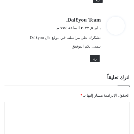
ي
Dal٤you Team
:
ق
يناير ٥, ٢٠٢٣ الساعة ٩:٥٤ م
و
نشكرك على مراسلتنا في موقع دال Dal٤you
ل
نتمنى لكم التوفيق
رد
اترك تعليقاً
الحقول الإلزامية مشار إليها بـ
*
ا
ل
ت
ع