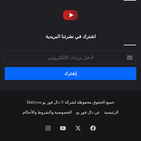
اشترك في نشرتنا البريدية
أدخل
بريدك
الإلكتروني
جميع الحقوق محفوظة لشركة © دال فور يو Dal٤you
الرئيسية
عن دال فور يو
الخصوصية والشروط والأحكام
فيسبوك
‫X
‫YouTube
انستقرام