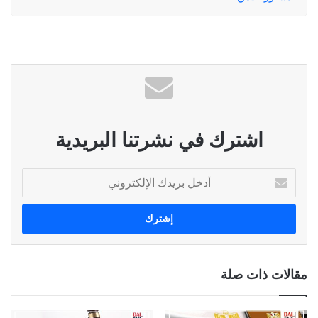
اشترك في نشرتنا البريدية
أ
د
خ
ل
ب
ر
ي
مقالات ذات صلة
د
ك
ا