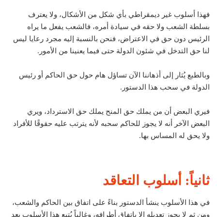
فهذا أسلوب غير ديمقراطي بأي شكل من الأشكال، ولا يعترف
بسلطة الشعب ولا حقه في سيادة أمره، فالشعب يفعل ما يراه
الرئيس دون حق في الاعتراض، فنحن بالنسبة إليه مجرد رعايا ليس
لنا حق التدخل في شئون الدولة حتى فيما يعنينا من الأمور.
وبالطبع يُثار إلى أذهاننا الآن تساؤل هام حول حق الحاكم أو رئيس
الدولة في سحب هذا الدستور.
فيري البعض أن من يملك حق المنح يملك حق الاسترداد، ويري
البعض الآخر أنه لا يجوز للحاكم سحبه لأنه يترتب عليه حقوقًا للأفراد
ولا يحق له المساس بها.
ثانياً: أسلوب التعاقد
في هذا الأسلوب ينشأ الدستور بناءً على اتفاق بين الحاكم والشعب،
ومن ثم لا يجوز تعديله إلا باتفاق أطرافه، وغالباً يُتبع هذا الأسلوب بعد