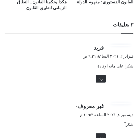
القانون الدستوري: مفهوم الدولة
هكذا يحكمنا القانون.. النطاق
الزماني لتطبيق القانون
٣ تعليقات
ي
فريد
:
ق
فبراير ٢, ٢٠٢١ الساعة ٩:٣١ ص
و
شكرا على هاته الإفادة
ل
رد
ي
غير معروف
:
ق
ديسمبر ٤, ٢٠٢١ الساعة ١٠:٥٣ م
و
شكرآ
ل
رد