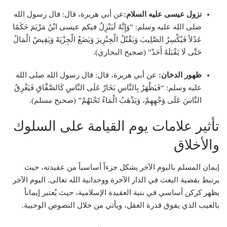
نزول عيسى عليه السلام:
عن أبي هريرة، قال: قال رسول الله
صلى الله عليه وسلم: “وَإِنَّهُ لَيَنْزِلُ فيكم عيسى ابْنُ مَرْيَمَ حَكَمًا
عَدْلاً فَيُكْسِرُ الصَّلِيبَ وَيَقْتُلُ الْخِنْزِيرَ وَيَضَعُ الْجِزْيَةَ وَيَفِيضُ الْمَالُ
حَتَّى لَا يَقْبَلَهُ أَحَدٌ” (صحيح البخاري).
ظهور الدخان:
عن أبي هريرة، قال: قال رسول الله صلى الله
عليه وسلم: “فَيَظْهَرُ بِالنَّاسِ بَخَارٌ عَلَى النَّاسِ كَالصَّفَّاقِ فَيَغْرِقُ
النَّاسَ عَلَى وَجْهِهِمْ، وَيَذْهَبُ الْمَاءُ تَحْتَهُمْ” (صحيح مسلم).
تأثير علامات يوم القيامة على السلوك
والأخلاق
إيمان المسلم باليوم الآخر يشكل جزءاً أساسياً من عقيدته، حيث
يرتبط بقضية البعث في الدار الآخرة ووحدانية الله تعالى. اليوم الآخر
يظهر كركن أساسي في بنية العقيدة الإسلامية، حيث يُعتبر إيماناً
بالغيب الذي يفوق قدرة العقل، ويأتي من خلال النصوص الوحيية.