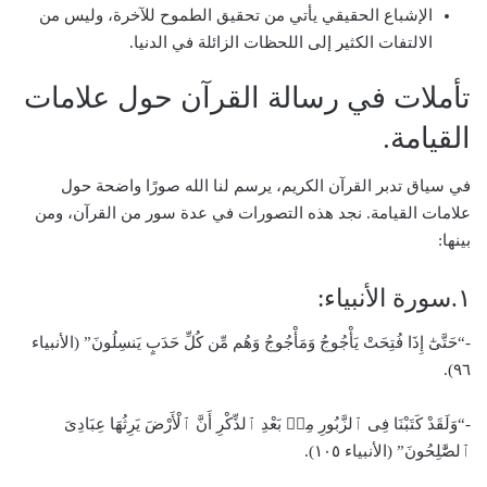
الإشباع الحقيقي يأتي من تحقيق الطموح للآخرة، وليس من
الالتفات الكثير إلى اللحظات الزائلة في الدنيا.
تأملات في رسالة القرآن حول علامات
القيامة.
في سياق تدبر القرآن الكريم، يرسم لنا الله صورًا واضحة حول
علامات القيامة. نجد هذه التصورات في عدة سور من القرآن، ومن
بينها:
١.سورة الأنبياء:
-“حَتَّىٰٓ إِذَا فُتِحَتْ يَأْجُوجُ وَمَأْجُوجُ وَهُم مِّن كُلِّ حَدَبٍ يَنسِلُونَ” (الأنبياء
٩٦).
-“وَلَقَدْ كَتَبْنَا فِى ٱلزَّبُورِ مِنۢ بَعْدِ ٱلذِّكْرِ أَنَّ ٱلْأَرْضَ يَرِثُهَا عِبَادِىَ
ٱلصَّٰلِحُونَ” (الأنبياء ١٠٥).