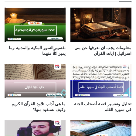
ك
ا
ل
إ
ل
ك
ت
ر
معلومات يجب ان تعرفها عن بنى
تقسيم السور المكية والمدنية وما
و
اسرائيل | ايات القرآن
يميز كلًّا منهما
ن
ي
تحليل وتفسير قصة أصحاب الجنة
ما هي آداب تلاوة القرآن الكريم
في سورة القلم
وكيف تستفيد منها؟