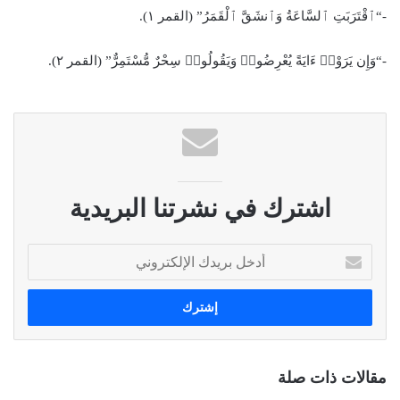
-“ٱقْتَرَبَتِ ٱلسَّاعَةُ وَٱنشَقَّ ٱلْقَمَرُ” (القمر ١).
-“وَإِن يَرَوْا۟ ءَايَةً يُعْرِضُوا۟ وَيَقُولُوا۟ سِحْرٌ مُّسْتَمِرٌّ” (القمر ٢).
اشترك في نشرتنا البريدية
أ
د
خ
ل
ب
ر
ي
مقالات ذات صلة
د