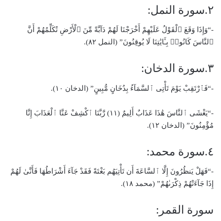
٢.سورة النمل:
-“وَإِذَا وَقَعَ ٱلْقَوْلُ عَلَيْهِمْ أَخْرَجْنَا لَهُمْ دَآبَّةً مِّنَ ٱلْأَرْضِ تُكَلِّمُهُمْ أَنَّ
ٱلنَّاسَ كَانُوا۟ بِـَٔايَٰتِنَا لَا يُوقِنُونَ” (النمل ٨٢).
٣.سورة الدخان:
-“فَٱرْتَقِبْ يَوْمَ تَأْتِى ٱلسَّمَآءُ بِدُخَانٍ مُّبِينٍ” (الدخان ١٠).
-“يَغْشَى ٱلنَّاسَ هَٰذَا عَذَابٌ أَلِيمٌ (١١) رَّبَّنَا ٱكْشِفْ عَنَّا ٱلْعَذَابَ إِنَّا
مُؤْمِنُونَ” (الدخان ١٢).
٤.سورة محمد:
-“فَهَلْ يَنظُرُونَ إِلَّا ٱلسَّاعَةَ أَن تَأْتِيَهُم بَغْتَةً فَقَدْ جَآءَ أَشْرَاطُهَا فَأَنَّىٰ لَهُمْ
إِذَا جَآءَتْهُمْ ذِكْرَىٰهُمْ” (محمد ١٨).
سورة القمر: