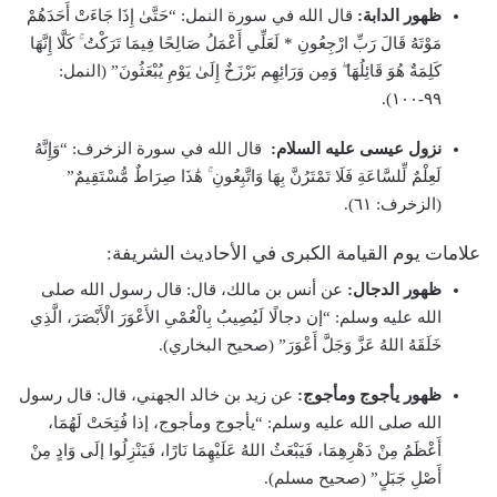
ظهور الدابة:
قال الله في سورة النمل: “حَتَّىٰ إِذَا جَاءَتْ أَحَدَهُمْ
مَوْتَهُ قَالَ رَبِّ ارْجِعُونِ * لَعَلِّي أَعْمَلُ صَالِحًا فِيمَا تَرَكْتُ ۚ كَلَّا إِنَّهَا
كَلِمَةٌ هُوَ قَائِلُهَا ۖ وَمِن وَرَائِهِم بَرْزَخٌ إِلَىٰ يَوْمِ يُبْعَثُونَ” (النمل:
٩٩-١٠٠).
نزول عيسى عليه السلام:
قال الله في سورة الزخرف: “وَإِنَّهُ
لَعِلْمٌ لِّلسَّاعَةِ فَلَا تَمْتَرُنَّ بِهَا وَاتَّبِعُونِ ۚ هَٰذَا صِرَاطٌ مُّسْتَقِيمٌ”
(الزخرف: ٦١).
علامات يوم القيامة الكبرى في الأحاديث الشريفة:
ظهور الدجال:
عن أنس بن مالك، قال: قال رسول الله صلى
الله عليه وسلم: “إن دجالًا لَيُصِيبُ بِالْعُمْىِ الأَعْوَرَ الْأَبْصَرَ، الَّذِي
خَلَقَهُ اللهُ عَزَّ وَجَلَّ أَعْوَرَ” (صحيح البخاري).
ظهور يأجوج ومأجوج:
عن زيد بن خالد الجهني، قال: قال رسول
الله صلى الله عليه وسلم: “يأجوج ومأجوج، إذا فُتِحَتْ لَهُمَا،
أَعْظَمُ مِنْ دَهْرِهِمَا، فَيَبْعَثُ اللهُ عَلَيْهِمَا نَارًا، فَيَنْزِلُوا إلَى وَادٍ مِنْ
أَصْلِ جَبَلٍ” (صحيح مسلم).