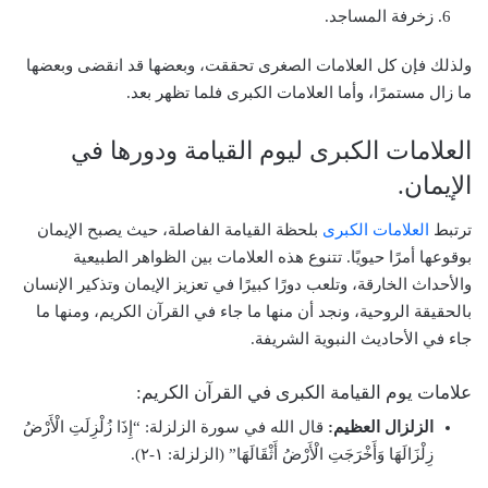
زخرفة المساجد.
ولذلك فإن كل العلامات الصغرى تحققت، وبعضها قد انقضى وبعضها
ما زال مستمرًا، وأما العلامات الكبرى فلما تظهر بعد.
العلامات الكبرى ليوم القيامة ودورها في
الإيمان.
ترتبط
العلامات الكبرى
بلحظة القيامة الفاصلة، حيث يصبح الإيمان
بوقوعها أمرًا حيويًا. تتنوع هذه العلامات بين الظواهر الطبيعية
والأحداث الخارقة، وتلعب دورًا كبيرًا في تعزيز الإيمان وتذكير الإنسان
بالحقيقة الروحية، ونجد أن منها ما جاء في القرآن الكريم، ومنها ما
جاء في الأحاديث النبوية الشريفة.
علامات يوم القيامة الكبرى في القرآن الكريم:
الزلزال العظيم:
قال الله في سورة الزلزلة: “إِذَا زُلْزِلَتِ الْأَرْضُ
زِلْزَالَهَا وَأَخْرَجَتِ الْأَرْضُ أَثْقَالَهَا” (الزلزلة: ١-٢).