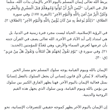
يربط الله تعالى إيمان المسلم باليوم الآخر بالإيمان بذات الله، مثلما
قال في القرآن: “لَيْسَ الْبِرَّ أَنْ تُوَلُّوا وُجُوهَكُمْ قِبَلَ الْمَشْرِقِ وَالْمَغْرِبِ
وَلَكِنَّ الْبِرَّ مَنْ آمَنَ بِاللَّهِ وَالْيَوْمِ الآخِرِ” [البقرة: ١٧٧]. وفي سورة
الطلاق: “ذَلِكُمْ يُوعَظُ بِهِ مَنْ كَانَ يُؤْمِنُ بِاللَّهِ وَالْيَوْمِ الآخِرِ” [الطلاق: ٢].
في الرؤية الإسلامية، الحياة ليست مجرد فترة زمنية في الدنيا، بل
هي امتداد إلى أبد الآباد في الآخرة. الله تعالى يصف في القرآن جنته
بأن عرضها كعرض السماء والأرض، وهي مُعَدَّةٌ للمؤمنين [الحديد:
٢١]. وفي سورة ق: “يَوْمَ نَقُولُ لِجَهَنَّمَ هَلْ امْتَلأْتِ وَتَقُولُ هَلْ مِنْ مَزِيدٍ”
[ق: ٣٠].
الإيمان بالله وبيوم القيامة يوجه سلوك المسلم نحو مسار الخير
والعدالة. لا يُمكن لأي قانون إنساني أن يجعل السلوك بالفعل إنسانيًا
بمثل فعالية الإيمان باليوم الآخر. فهنا يظهر الفارق الكبير بين سلوك
من يؤمن بالله وبيوم القيامة، وبين سلوك الذي يجهل هذه القيم
الروحية والدينية.
إن الإيمان باليوم الآخر يظهر كموجه حقيقي للتصرفات الإنسانية، نحو