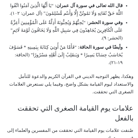
قال الله تعالى في سورة آل عمران:
“يَا أَيُّهَا الَّذِينَ آمَنُوا اتَّقُوا
اللَّهَ حَقَّ تُقَاتِهِ وَلَا تَمُوتُنَّ إِلَّا وَأَنتُم مُّسْلِمُونَ” (آل عمران: ١٠٢).
وفي سورة الحشر:
“يُحِبُّهُمْ وَيُحِبُّونَهُ أَذِلَّةٌ عَلَى الْمُؤْمِنِينَ أَعِزَّةٌ
عَلَى الْكَافِرِينَ يُجَاهِدُونَ فِي سَبِيلِ اللَّهِ وَلَا يَخَافُونَ لَوْمَةَ لَائِمٍ”
(الحشر: ٩).
وأيضًا في سورة الحاقة:
“فَأَمَّا مَنْ أُوتِيَ كِتَابَهُ بِيَمِينِهِ * فَسَوْفَ
يُحَاسَبُ حِسَابًا يَسِيرًا * وَيَنقَلِبُ إِلَىٰ أَهْلِهِ مَسْرُورًا” (الحاقة:
١٩-٢١).
وهكذا، يظهر التوجيه الديني في القرآن الكريم والدعوة للتأمل
والاستعداد ليوم القيامة بشكل واضح، وفيما يلي نستعرض العلامات
الصغرى التي تحققت.
علامات يوم القيامة الصغرى التي تحققت
بالفعل
صُنفت علامات يوم القيامة التي تحققت من المفسرين والعلماء إلى