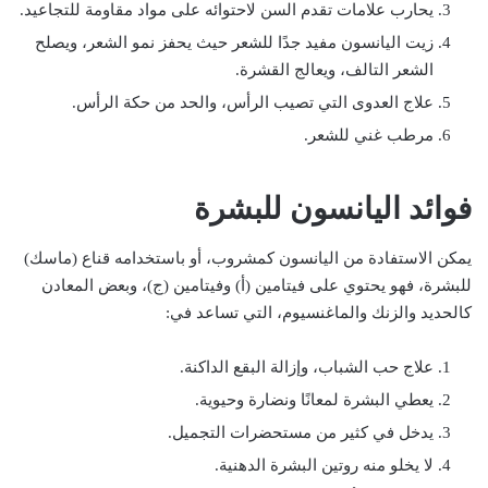
يحارب علامات تقدم السن لاحتوائه على مواد مقاومة للتجاعيد.
زيت اليانسون مفيد جدًا للشعر حيث يحفز نمو الشعر، ويصلح
الشعر التالف، ويعالج القشرة.
علاج العدوى التي تصيب الرأس، والحد من حكة الرأس.
مرطب غني للشعر.
فوائد اليانسون للبشرة
يمكن الاستفادة من اليانسون كمشروب، أو باستخدامه قناع (ماسك)
للبشرة، فهو يحتوي على فيتامين (أ) وفيتامين (ج)، وبعض المعادن
كالحديد والزنك والماغنسيوم، التي تساعد في:
علاج حب الشباب، وإزالة البقع الداكنة.
يعطي البشرة لمعانًا ونضارة وحيوية.
يدخل في كثير من مستحضرات التجميل.
لا يخلو منه روتين البشرة الدهنية.