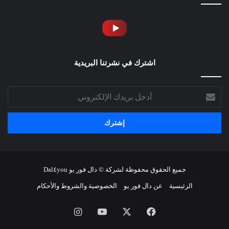
اشترك في نشرتنا البريدية
أدخل
بريدك
الإلكتروني
جميع الحقوق محفوظة لشركة © دال فور يو Dal٤you
الرئيسية
عن دال فور يو
الخصوصية والشروط والأحكام
فيسبوك
‫X
‫YouTube
انستقرام