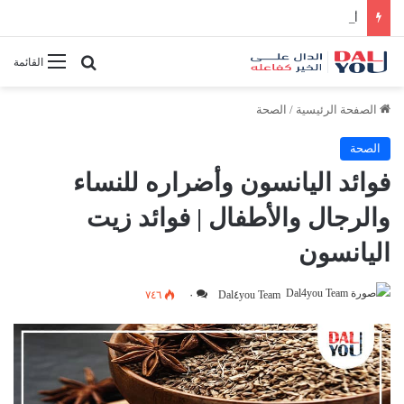
أفضل النصائح لإدارة الوقت بفعالية
بحث عن
القائمة
الصفحة الرئيسية
/
الصحة
الصحة
فوائد اليانسون وأضراره للنساء
والرجال والأطفال | فوائد زيت
اليانسون
٧٤٦
٠
Dal٤you Team