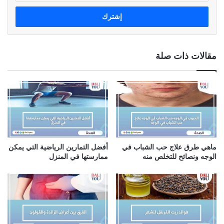
خ
ل
ب
ر
ي
مقالات ذات صلة
د
ك
ا
ل
إ
ل
ك
ت
ر
ماهي طرق علاج حب الشباب في
أفضل التمارين الرياضية التي يمكن
و
الوجه ونصائح للتخلص منه
ممارستها في المنزل
ن
ي