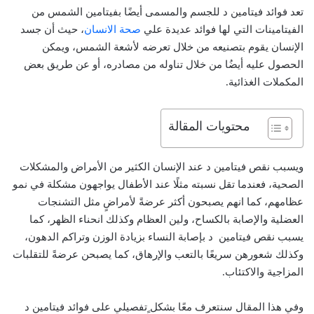
تعد فوائد فيتامين د للجسم والمسمى أيضًا بفيتامين الشمس من
الفيتامينات التي لها فوائد عديدة علي
صحة الانسان
، حيث أن جسد
الإنسان يقوم بتصنيعه من خلال تعرضه لأشعة الشمس، ويمكن
الحصول عليه أيضُا من خلال تناوله من مصادره، أو عن طريق بعض
المكملات الغذائية.
محتويات المقالة
ويسبب نقص فيتامين د عند الإنسان الكثير من الأمراض والمشكلات
الصحية، فعندما تقل نسبته مثلًا عند الأطفال يواجهون مشكلة في نمو
عظامهم، كما انهم يصبحون أكثر عرضةً لأمراضٍ مثل التشنجات
العضلية والإصابة بالكساح، ولين العظام وكذلك انحناء الظهر، كما
يسبب نقص فيتامين د بإصابة النساء بزيادة الوزن وتراكم الدهون،
وكذلك شعورهن سريعًا بالتعب والإرهاق، كما يصبحن عرضةً للتقلبات
المزاجية والاكتئاب.
وفي هذا المقال سنتعرف معًا بشكل ٍتفصيلي على فوائد فيتامين د