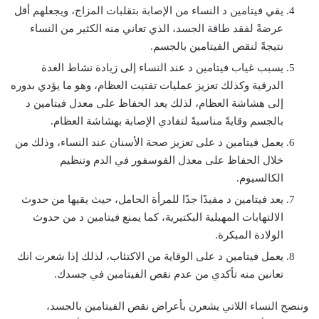
يقي فيتامين د النساء من الإصابة بتقلبات المزاج، ويجعلهم أقل
عرضةً لفقد طاقة الجسد، الذي تعاني منه الكثير من النساء
نتيجةً لنقص الفيتامين بالجسم.
يسبب غياب فيتامين د عند النساء إلى زيادة نشاط الغدة
الدرقية وكذلك تعزيز عمليات تفتيت العظام، وهو ما يؤدي بدوره
إلى هشاشة العظام، لذلك يعد الحفاظ على معدل فيتامين د
بالجسم وقايةً مناسبةً لتفادي الإصابة بهشاشة العظام.
يعمل فيتامين د على تعزيز صحة الأسنان عند النساء، وذلك من
خلال الحفاظ على معدل الفوسفور في الدم وتنظيم
الكالسيوم.
يعد فيتامين د مفيدًا جدًا للمرأة الحامل، حيث يقيها من حدوث
الالتهابات المهبلية البكتيرية، كما يمنع فيتامين د من حدوث
الولادة المبكرة.
يعمل فيتامين د على الوقاية من الاكتئاب، لذلك إذا شعرت انك
تعانين منه تأكدي من عدم نقص الفيتامين في جسدك.
وننصح النساء اللاتي يشعرن بأعراض نقص الفيتامين بالجسد،