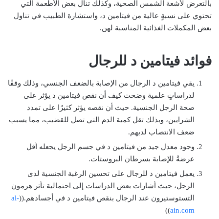
بالتعرض لأشعة الشمس الصحية، وكذلك تنال بعض الأطعمة التي
تحتوي على نسبةٍ عالية من فيتامين د، واستشارة الطبيب في تناول
بعض المكملات الغذائية المناسبة لهن.
فوائد فيتامين د للرجال
يقي فيتامين د الرجال من الإصابة بالضعف الجنسي، وذلك وفقًا
لدراساتٍ علمية وضحت كيف أن نقص فيتامين د يؤثر على
صحة الرجل الجنسية. حيث أن نقصه يؤثر كثيرُا على تمدد
الشرايين، وبذلك تقل كمية الدم التي تصل للقضيب، مما يسبب
ضعف الانتصاب لديهم.
وجود معدل جيد من فيتامين د في جسم الرجل يجعله أقل
عرضةُ للإصابة بسرطان البروستات.
يعمل فيتامين د للرجال على تحسين الرغبة الجنسية لدى
الرجل، حيث أشارات بعض الدراسات إلى احتمالية تأثر هرمون
التستوستيرون عند الرجال بنقص فيتامين د في أجسادهم.((
al-
))
ain.com