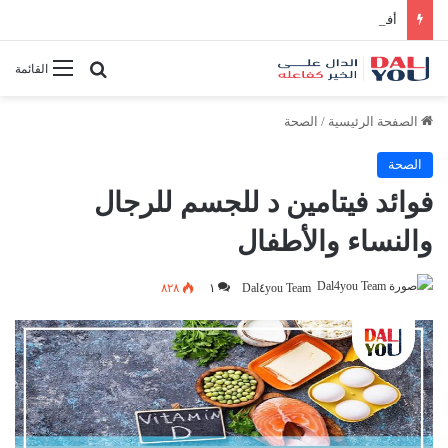
أفضل النصائح لإدارة الوقت بفعالية
بحث عن
القائمة
الصفحة الرئيسية
/
الصحة
الصحة
فوائد فيتامين د للجسم للرجال
والنساء والأطفال
٨٢٨
١
Dal٤you Team