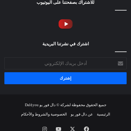
للاشتراك بصفحتنا على اليوتيوب
اشترك في نشرتنا البريدية
أدخل
بريدك
الإلكتروني
جميع الحقوق محفوظة لشركة © دال فور يو Dal٤you
الرئيسية
عن دال فور يو
الخصوصية والشروط والأحكام
فيسبوك
‫X
‫YouTube
انستقرام