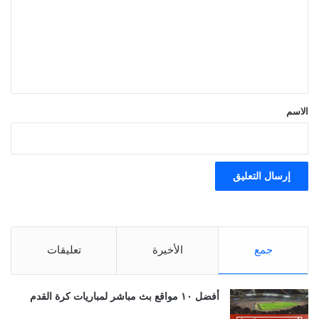
ت
ع
ل
ي
ق
*
الاسم
جمع
الأخيرة
تعليقات
أفضل ١٠ مواقع بث مباشر لمباريات كرة القدم