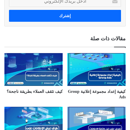
د
خ
ل
ب
ر
ي
مقالات ذات صلة
د
ك
ا
ل
إ
ل
ك
ت
ر
كيفية إعداد مجموعة إعلانية Group
كيف تثقف العملاء بطريقة ناجحة؟
و
Ads
ن
ي