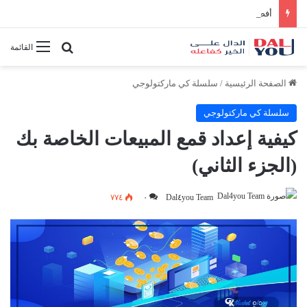
أفضل النصائح لإدارة الوقت بفعالية
بحث عن
القائمة
الصفحة الرئيسية
/
سلسلة كي ماركتولوجي
سلسلة كي ماركتولوجي
كيفية إعداد قمع المبيعات الخاصة بك
(الجزء الثاني)
٧٧٤
٠
Dal٤you Team