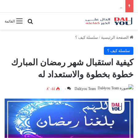
أفضل النصائح لإدارة الوقت بفعالية
بحث عن
القائمة
الصفحة الرئيسية
/
سلسلة كيف ؟
سلسلة كيف ؟
كيفية استقبال شهر رمضان المبارك
خطوة بخطوة والاستعداد له
٨٬٠٤٤
٠
Dal٤you Team