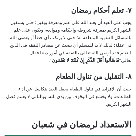
٧- تعلم أحكام رمضان
يجب على العبد أن يعبد الله على علم ومعرفة ويقين؛ حتى يستقبل
الشهر الكريم بمعرفة شروطه وأحكامه وموانعه، ويكون على علم
بالمسائل الفقهية المتعلقة به؛ حتى لا يرتكب أي خطأ أو يعصي الله
في غفلة؛ لذلك لا بد للمسلم أن يبحث عن مصادر التفقه في الدين
ليتعلم فقد أوصى الله تعالى بالتفقه في أمور ديننا فقال
تعالى”
فَاسْأَلوا أَهْلَ الذِّكْرِ إِنْ كُنْتُمْ لا تَعْلَمُونَ
“.
٨- التقليل من تناول الطعام
حيث أن الإفراط في تناول الطعام يجعل العبد يتكاسل عن أداء
الطاعات، ولا يخشع في الوقوف بين يدي الله، وبالتالي لا يغتنم فضل
الشهر الكريم.
الاستعداد لرمضان في شعبان