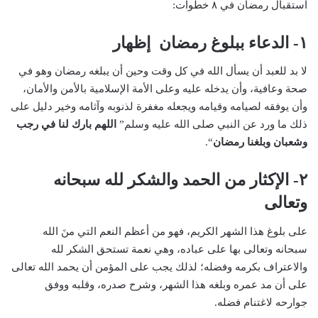
استقبال رمضان في ٨ خطوات:
١- الدعاء ببلوغ رمضان إظهار
لا بد للعبد أن يسأل الله في كل وقت وحين أن يبلغه رمضان وهو في
صحة وعافية، وأن يدخله عليه وعلى الأمة الإسلامية بالأمن والأمان،
وأن يوفقه لصيامه وقيامه ويجعله مغفرة لذنوبه وآثامه وخير دليل على
ذلك ما ورد عن النبي صلى الله عليه وسلم”
اللهم بارك لنا في رجب
وشعبان وبلغنا رمضان
“.
٢- الإكثار من الحمد والشكر لله سبحانه
وتعالى
على بلوغ هذا الشهر الكريم، فهو من أعظم النعم التي منَ الله
سبحانه وتعالى بها على عباده، وهي نعمة تستحق الشكر لله
والاعتراف بكرمه وفضله؛ لذلك يجب على المؤمن أن يحمد الله تعالى
على أن مد عمره وبلغه هذا الشهر، وشرح صدره، وقلبه ووفق
جوارحه لاغتنام فضله.