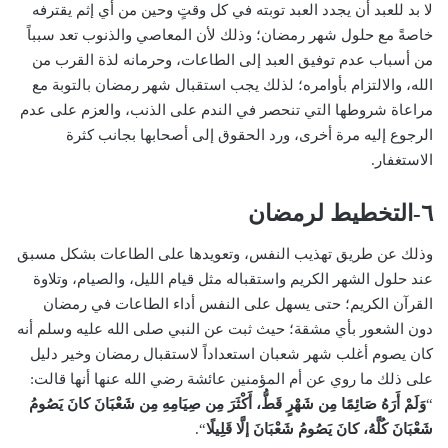
لا بد للعبد أن يجدد العبد توبته في كل وقتٍ وحين من أي إثم يقترفه
خاصةً مع حلول شهر رمضان؛ وذلك لأن المعاصي والذنوب تعد سبباً
من أسباب عدم توفيق العبد إلى الطاعات، وحرمانه لذة القرب من
الله، والالتزام بأوامره؛ لذلك يجب استقبال شهر رمضان بالتوبة مع
مراعاة شروطها التي تنحصر في الندم على الذنب، والعزم على عدم
الرجوع إليه مرة أخرى، ورد الحقوق إلى أصحابها بجانب كثرة
الاستغفار.
٦-التخطيط لرمضان
وذلك عن طريق تهذيب النفس، وتعويدها على الطاعات بشكل مسبق
عند حلول الشهر الكريم واستقباله مثل قيام الليل، والصيام، وتلاوة
القرآن الكريم؛ حتى يسهل على النفس أداء الطاعات في رمضان
دون الشعور بأي مشقة؛ حيث ثبت عن النبي صلى الله عليه وسلم أنه
كان يصوم أغلب شهر شعبان استعداداً لاستقبال رمضان وخير دليل
على ذلك ما روي عن أم المؤمنين عائشة رضي الله عنها أنها قالت:
“
وَلَمْ أَرَهُ صَائِمًا مِن شَهْرٍ قَطُّ، أَكْثَرَ مِن صِيَامِهِ مِن شَعْبَانَ كانَ يَصُومُ
شَعْبَانَ كُلَّهُ، كانَ يَصُومُ شَعْبَانَ إلَّا قَلِيلًا
“.