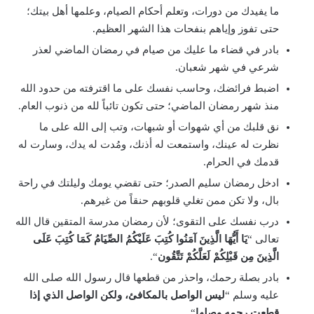
ما يفيدك من دورات، وتعلم أحكام الصيام، وعلمها أهل بيتك؛
حتى تفوز وإياهم بنفحات هذا الشهر العظيم.
بادر في قضاء ما عليك من صيام في رمضان الماضي لعذر
شرعي في شهر شعبان.
اضبط فرائضك، وحاسب نفسك على ما اقترفته من حدود الله
منذ شهر رمضان الماضي؛ حتى تكون تائباً لله من ذنوب العام.
نق قلبك من أي شهوات أو شبهات، وتب إلى الله على ما
نظرت له عينك، واستمعت له أذنك، ومُدت له يدك، وسارت له
قدمك في الحرام.
ادخل رمضان سليم الصدر؛ حتى تقضي يومك وليلتك في راحة
بال، ولا تكن ممن تغلي قلوبهم حنقاً من غيرهم.
درب نفسك على التقوى؛ لأن رمضان مدرسة المتقين قال الله
تعالى “
يَا أَيُّهَا الَّذِينَ آمَنُوا كُتِبَ عَلَيْكُمُ الصِّيَامُ كَمَا كُتِبَ عَلَى
الَّذِينَ مِن قَبْلِكُمْ لَعَلَّكُمْ تَتَّقُون
“.
بادر بصلة رحمك، واحذر من قطعها قال رسول الله صلى الله
عليه وسلم “
ليس الواصل بالمكافئ، ولكن الواصل الذي إذا
قطعت رحمه وصلها
“.