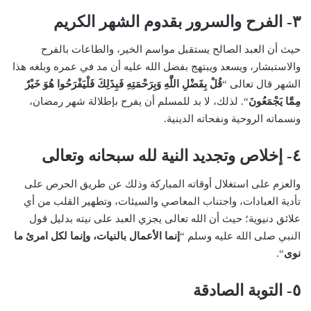
٣- الفرح والسرور بقدوم الشهر الكريم
حيث أن العبد الصالح يستقبل مواسم الخير، والطاعات بالفرح
والاستبشار، ويسعد ويبتهج بفضل الله عليه أن مد في عمره وبلغه هذا
الشهر قال تعالى “
قُلْ بِفَضْلِ اللَّهِ وَبِرَحْمَتِهِ فَبِذَلِكَ فَلْيَفْرَحُوا هُوَ خَيْرٌ
مِمَّا يَجْمَعُونَ
“. لذلك، لا بد للمسلم أن يفرح بإطلالة شهر رمضان،
ونسماته الروحية ونفحاته الدينية.
٤- إخلاص وتجديد النية لله سبحانه وتعالى
والعزم على استغلال أوقاته المباركة وذلك عن طريق الحرص على
تأدية العبادات، واجتناب المعاصي والسيئات، وتطهير القلب من أي
علائق دنيوية؛ حيث أن الله تعالى يجزي العبد على نيته بدليل قول
النبي صلى الله عليه وسلم “
إنما الأعمال بالنيات، وإنما لكل امرئ ما
نوى
“.
٥- التوبة الصادقة