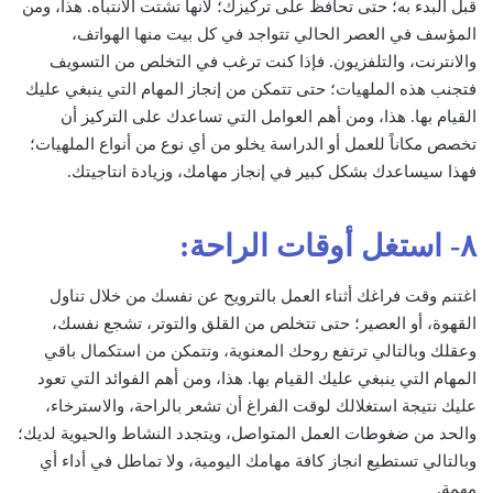
قبل البدء به؛ حتى تحافظ على تركيزك؛ لأنها تشتت الانتباه. هذا، ومن
المؤسف في العصر الحالي تتواجد في كل بيت منها الهواتف،
والانترنت، والتلفزيون. فإذا كنت ترغب في التخلص من التسويف
فتجنب هذه الملهيات؛ حتى تتمكن من إنجاز المهام التي ينبغي عليك
القيام بها. هذا، ومن أهم العوامل التي تساعدك على التركيز أن
تخصص مكاناً للعمل أو الدراسة يخلو من أي نوع من أنواع الملهيات؛
فهذا سيساعدك بشكل كبير في إنجاز مهامك، وزيادة انتاجيتك.
٨- استغل أوقات الراحة:
اغتنم وقت فراغك أثناء العمل بالترويح عن نفسك من خلال تناول
القهوة، أو العصير؛ حتى تتخلص من القلق والتوتر، تشجع نفسك،
وعقلك وبالتالي ترتفع روحك المعنوية، وتتمكن من استكمال باقي
المهام التي ينبغي عليك القيام بها. هذا، ومن أهم الفوائد التي تعود
عليك نتيجة استغلالك لوقت الفراغ أن تشعر بالراحة، والاسترخاء،
والحد من ضغوطات العمل المتواصل، ويتجدد النشاط والحيوية لديك؛
وبالتالي تستطيع انجاز كافة مهامك اليومية، ولا تماطل في أداء أي
مهمة.