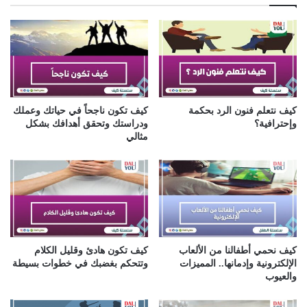
ك
ا
ل
إ
ل
ك
ت
ر
كيف نتعلم فنون الرد بحكمة
كيف تكون ناجحاً في حياتك وعملك
و
وإحترافية؟
ودراستك وتحقق أهدافك بشكل
ن
مثالي
ي
كيف نحمي أطفالنا من الألعاب
كيف تكون هادئ وقليل الكلام
الإلكترونية وإدمانها.. المميزات
وتتحكم بغضبك في خطوات بسيطة
والعيوب