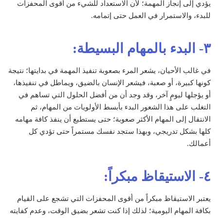
يؤدي إلى إنجاز المهمة؛ لأن الاستعداد للشيء من أقوى المحفزات
للبدء، والاستمرار في العمل حتى إتمامه.
٣- البدء بالمهام البسيطة:
في غالب الأحيان، يشعر المرء بصعوبة تنفيذ المهمة في بدايتها؛ نتيجة
كونها كبيرة، أو صعبة، فيشعر الإنسان بالضيق، ويماطل في تنفيذها،
أو يؤجلها ليومٍ آخر، وقد وجد أن من أفضل الحلول التي تساهم في
التغلب على هذا الشعور البدء بأبسط الأولويات من المهام، ثم
الانتقال إلى المهام الأكثر صعوبة؛ حتى يستطيع أن ينفذ كافة مهامه
كلها بشكل تدريجي، وبهذا ستجد نفسك مستمراً حتى تؤدي كل
أعمالك.
٤- الاستيقاظ مبكراً:
يعتبر الاستيقاظ مبكراً من أقوى المحفزات التي تشجع على القيام
بكافة المهام اليومية؛ لذلك إذا كنت تشعر بضيق الوقت، وعدم كفايته