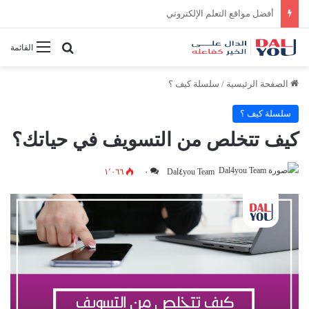
أفضل النصائح لإدارة الوقت بفعالية
بحث عن
القائمة
الصفحة الرئيسية
/
سلسلة كيف ؟
سلسلة كيف ؟
كيف تتخلص من التسويف في حياتك؟
١٬٠٦٦
٠
Dal٤you Team