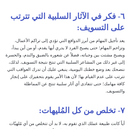
٦- فكر في الآثار السلبية التي تترتب
على التسويف:
يعد تأجيل المهام من أبرز الدوافع التي تؤدي إلى تراكم الأعمال،
وتزاحم المهام؛ حتى يصبح الفرد لا يدري أيها يقدم، أو من أين يبدأ،
ويصبح مشتت بين وجباته، فضلاً عن شعوره بالضيق والندم، والحسرة
إلى غير ذلك من المشاعر السلبية التي تنتج نتيجة التسويف. لذلك،
ننصحك بعد وضع خطتك اليومية، ينبغي عليك أن تدرك العواقب التي
تترتب على عدم القيام بها؛ لأن هذا الأمر يقوم بتحفيزك على إنجاز
كافة مهامك؛ حتى تتفادى أي آثار سلبية تنتج عن المماطلة
والتسويف.
٧- تخلص من كل المُليهات:
أياً كانت طبيعة عملك الذي تقوم به، لا بد أن تتخلص من أي مُلهيّات