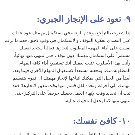
٩- تعود على الإنجاز الجبري:
إذا شعرت بالتراجع، وعدم الرغبة في استكمال مهمتك عود عقلك
على التصدي لفكرة التوقف والاستكمال في وقتٍ لاحق، فعندما ترغم
نفسك على أداء المهمة المطلوب إنجازها فغالباً ستجد نفسك
مستمراً على استكمال مهمتك دون توقف حتى تنتهي منها نهائياً.
وأنت بهذا الأسلوب تثبت لعقلك أنك تستطيع أداء كافة المهام
المطلوبة منك، وتجعله مستعداً لاستقبال المهام الأخرى فيما بعد.
أيضاً من الحيل التي يمكنك اتباعها لإنجاز مهمتك أن تقوم بتقسيم
مهمتك إلى أجزاء، وتحدد لكل قسم منها وقت معين لإنجازها؛ فقد
ثبت أن تحديد وقت لإنهاء العمل يجعلك حريصاً على التركيز حتى
تنتهي منها كما يجعل إنتاجيتك عالية.
١٠- كافئ نفسك:
عليك بالتخطيط لمكافأة نفسك نتيجة قدرتها على إنجاز المهام دون