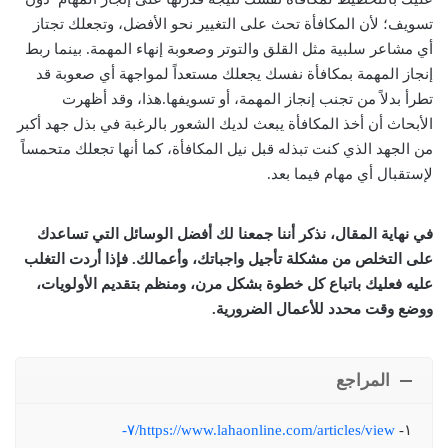
تسويف؛ لأن المكافأة تحث على التغيير نحو الأفضل، وتجعلك تجتاز
أي مشاعر سلبية مثل القلق والتوتر وصعوبة إنهاء المهمة. بينما ربط
إنجاز المهمة بمكافأة نفسك يجعلك مستعداً لمواجهة أي صعوبة قد
تطرأ بدلاً من تجنب إنجاز المهمة، أو تسويفها.هذا، وقد أظهرت
الأبحاث أن أخذ المكافأة يبعث لديك الشعور بالرغبة في بذل جهد أكبر
من الجهد الذي كنت تبذله قبل نيل المكافأة، كما أنها تجعلك متحمساً
لإستقبال أي مهام فيما بعد.
في نهاية المقال، نذكر أننا جمعنا لك أفضل الوسائل التي تساعدك
على التخلص من مشكلة تأجيل واجباتك، وأعمالك. فإذا أردت التغلب
عليه فعليك باتباع كل خطوة بشكل مرن، ومنظم بتقديم الأولويات،
ووضع وقت محدد للأعمال الضرورية.
المراجع
https://www.lahaonline.com/articles/view/٧-
١-