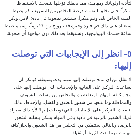
لتأدية أولوياتك ومهامك، مما يجعلك تؤجلها ننصحك بالاستيقاظ
مبكراً؛ حتى تخلق لنفسك فرصة للتخلص من التسويف. قم بضبط
المنبه الخاص بك، وقم مبكراً، ستشعر بصعوبة في بادئ الأمر، ولكن
ستعتاد على ذلك في فترة وجيزة قد تترواح بين ٢١ يوماً، وسيتم ضبط
ساعة جسمك البيولوجية، وتستيقظ بعد ذلك دون مواجهة أي صعوبة.
٥- انظر إلى الإيجابيات التي توصلت
إليها:
لا تقلل من أي نتائج توصلت إليها مهما بدت بسيطة، فيمكن أن
يساعدك التركيز على النتائج، والإيجابيات التي توصلت إليها على
إنجاز كافة المهام المتعلقة بك،والتخلص من مشاعر التسويف
والمماطلة وما يتبعها من شعور بالضيق والفشل، والإحباط. لذلك
ننصحك بالتركيز على الإيجابيات التي توصلت إليها؛ لأن ذلك سيولد
لديك الشعور بالرغبة في تأدية باقي المهام بشكل يتخلله الشعور
بالرضا، وبالتالي ستتمكن من التخلص من هذا الشعور، وانجاز كافة
مهامك مهما بدت كثيرة، أو ثقيلة.