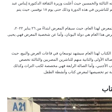
ه الثالثة والخمسين حيث أعلنت وزيرة الثقافة الدكتورة إيناس عبد
الدايم عن بعض تفاصيل المعرض، منها أنه تم فتح باب التقديم للناشرين في هذه الدورة وذلك حتى يوم ١٨ نوفمبر، حيث يتم
وقد أعلن رئيس الهيئة العامة للكتاب هيثم الحاج عن موعد المعرض لهذا العام، حيث سيقام المعرض ابتداءً من ٢٦ يناير ٢٠٢٢،
 المعرض هذا العام هي دولة اليونان، وأما عن شخصية المعرض فهي يحيى
ض الكتاب لهذا العام سيشهد توسعاتٍ في قاعات العرض والبيع، حيث
لأولى والثانية منهم للناشرين المصريين والثالثة تخصص
 الأجنبي، وأما الصالة الرابعة فهي مخصصة لكتب التراث وكذلك
مسة تم تخصيصها لمعرض كتاب وأنشطة الطفل.
تاب