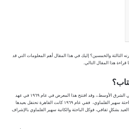
ته الثالثة والخمسين؟ إليك في هذا المقال أهم المعلومات التي قد
قراءة هذا المقال التالي.
تاب؟
معرض القاهرة الدولي للكتاب هو من أهم معارض الكتاب في الشرق الأوسط،، وقد افتتح هذا المعرض في عام ١٩٦٩ في عهد
وزير الثقافة ثروت عكاشة، حيث وكل لهذه الهمة الكاتبة والباحثة سهير القلماوي، ففي عام ١٩٦٩ كانت القاهرة تحتفل بعيدها
العيد بشكلٍ ثقافي، فوكل الباحثة والكاتبة سهير القلماوي بالإشراف