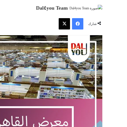
Dal٤you Team
فيسبوك
‫X
شارك