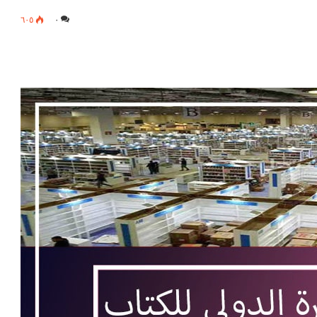
٦٠٥
٠