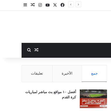
‫X
فيسبوك
‫YouTube
انستقرام
مقال عشوائي
إضافة عمود جا
بحث عن
مقال عشوائي
جمع
الأخيرة
تعليقات
أفضل ١٠ مواقع بث مباشر لمباريات
كرة القدم