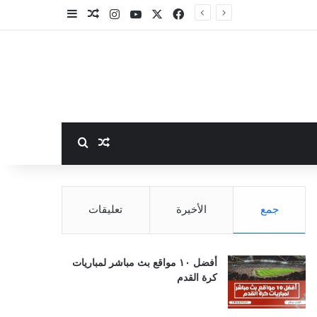
‫X
فيسبوك
‫YouTube
انستقرام
مقال عشوائي
إضافة عمود جا
بحث عن
مقال عشوائي
جمع
الأخيرة
تعليقات
أفضل ١٠ مواقع بث مباشر لمباريات
كرة القدم