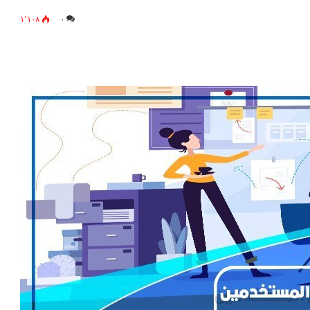
١٬١٠٨
٠