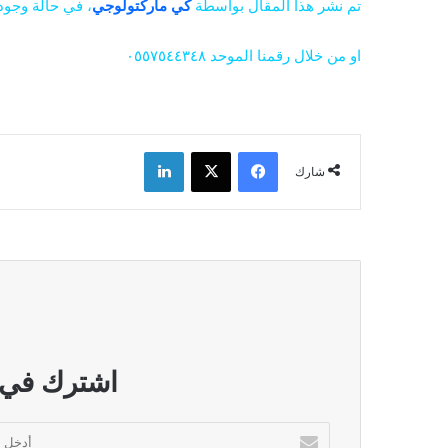
تم نشر هذا المقال بواسطة
كي ماركتولوجي
، في حالة وجود
او من خلال رقمنا الموحد
٠٥٥٧٥٤٤٣٤٨
فيسبوك
‫X
لينكدإن
شارك
اشترك في ن
أ