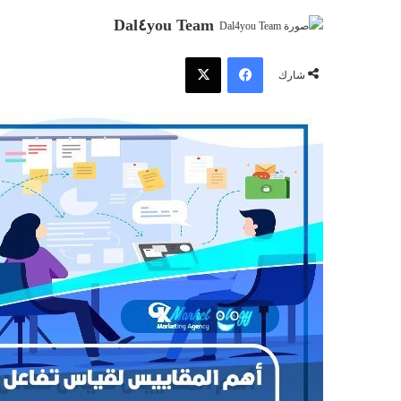
Dal٤you Team
فيسبوك
‫X
شارك