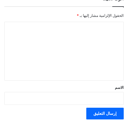
الحقول الإلزامية مشار إليها بـ
*
ا
ل
ت
ع
ل
ي
ق
*
الاسم