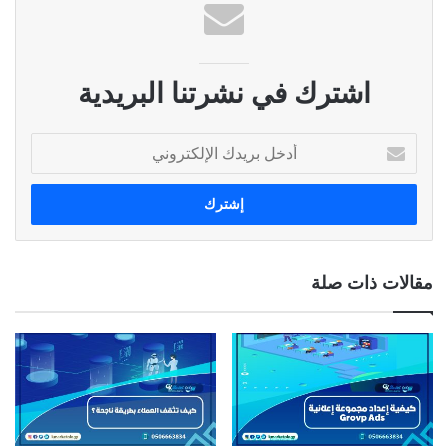
اشترك في نشرتنا البريدية
أ
د
خ
ل
ب
ر
ي
مقالات ذات صلة
د
ك
ا
ل
إ
ل
ك
ت