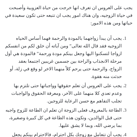
يجب على العروس ان تعرف انها خرجت من حياة العزوبية وأصبحت
في حياة الزوجيه، وان هناك امور يجب ان تتبعه حتى تكون سعيدة في
حياتها ومن هذه الامور:
يجب أن يبدأ زواجهما بالمودة والرحمة فهما أساس الحياه
الزوجيه فقد قال الله تعالى” ومن آياته أن خلق لكم من انفسكم
ازواجا لتسكنوا اليها وجعل بينكم مودة ورحمة” فالمودة هي أول
مرحلة الانجذاب والراحة بين جسمين غريبين اجتمعا بعقد
الزواج، والرحمة حتى يرحم كلاً منهما الاخر لو وقع في زلة، أو
حدثت منه هفوة.
يجب على العروس أن تعلم حقوقها وواجباتها حتى تلتزم بها
وعدم تعدي كلا منهما على الآخر، ومعرفة الحقوق والواجبات
تجلب التفاهم مع حسن الرعاية للزوجين.
الطاعة بالمعروف فعلى الزوجة ان تعلم ان الطاعة للزوج واجبه
حتى قبل الوالدين، وتكون هذه الطاعة في كل كبيرة وصغيرة،
بما يرضي الله، وبما لا يشق عليها.
يجب أن تتعامل مع زوجك بكل احترام، فالاحترام بينكم يجعل