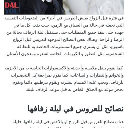
في فترة قبل الزواج يعيش العريس في أجواء من الضغوطات النفسية
التي تجعله في حالة من السباق مع الزمن، حيث يفعل كل ما في
جهده حتى ينفذ جميع المتطلبات حتى يستقبل ليلة الزفاف بحالة من
الرضا والراحة، وهناك بعض النصائح الموجهه للعريس قبل الزواج
باسبوع، مثل أن يشتري جميع المستلزمات الخاصة به للنظافه
الشخصيه، مثل العطور و الكريمات الخاصه لشعره ومعجون الأسنان.
كما يقوم بنقل ملابسه وأحذيته والاكسسوارات الخاصة به من الاحزمه
والخواتم والنظارات والساعات، كما يقوم بمراجعة كل التحضيرات
للزفاف، ويجب عليه الاهتمام ببشرته ويقوم بترطيبها دائما ويقوم
بحجز موعد مع الحلاق الخاص به قبل موعد الزفاف بليلة.
نصائح للعروس في ليلة زفافها
هناك نصائح للعروس قبل الزواج او بالاخص في ليلة زفافها، فليلة