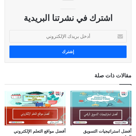
اشترك في نشرتنا البريدية
أ
د
خ
ل
ب
ر
ي
مقالات ذات صلة
د
ك
ا
ل
إ
ل
ك
ت
ر
أفضل استراتيجيات التسويق
أفضل مواقع التعلم الإلكتروني
و