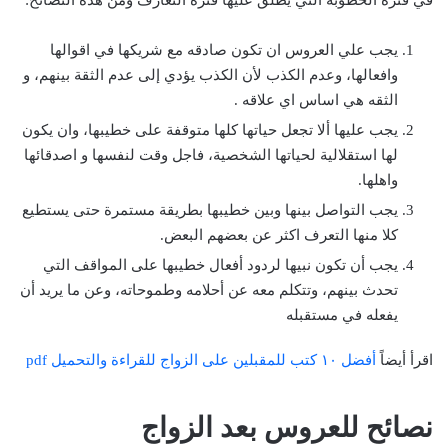
في فترة الخطوبة التي يطلق عليها فترة التعارف ومن هذه النصائح:
يجب علي العروس ان تكون صادقه مع شريكها في اقوالها
وافعالها، وعدم الكذب لأن الكذب يؤدي إلى عدم الثقة بينهم، و
الثقه هي اساس اي علاقه .
يجب عليها ألا تجعل حياتها كلها متوقفة على خطيبها، وان يكون
لها استقلالية لحياتها الشخصية، فاجل وقت لنفسها و اصدقائها
واهلها.
يجب التواصل بينها وبين خطيبها بطريقة مستمرة حتى يستطيع
كلا منها التعرف اكثر عن بعضهم البعض.
يجب أن تكون نبيها لردود أفعال خطيبها على المواقف التي
تحدث بينهم، وتتكلم معه عن أحلامه وطموحاته، وعن ما يريد أن
يفعله في مستقبله
اقرأ أيضاً
أفضل ١٠ كتب للمقبلين على الزواج للقراءة والتحميل pdf
نصائح للعروس بعد الزواج