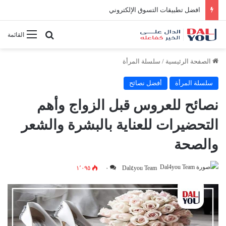
أحاديث عن القدر والنصيب: فهم العبرة من القضاء والقدر
بحث عن
القائمة
الصفحة الرئيسية
/
سلسلة المرأة
سلسلة المرأة
أفضل نصائح
نصائح للعروس قبل الزواج وأهم
التحضيرات للعناية بالبشرة والشعر
والصحة
١٬٠٩٥
٠
Dal٤you Team