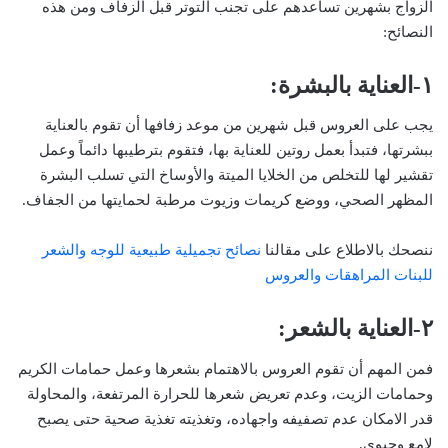
الزواج بشهرين تساعدهم على تجنب التوتر قبل الزفاف ومن هذه
النصائح:
١-العناية بالبشرة:
يجب على العروس قبل شهرين من موعد زفافها أن تقوم بالعناية
ببشرتها، فتبدأ بعمل روتين للعناية بها، فتقوم بترطيبها دائماً وعمل
تقشير لها للتخلص من الخلايا الميتة والأوساخ التي تسلب البشرة
المظهر الصحي، ووضع كريمات وزيوت مرطبة لحمايتها من الجفاف.
ننصحك بالاطلاع على مقالنا
نصائح تجميلية طبيعية للوجه والشعر
للبنات المراهقات والعروس
٢-العناية بالشعر:
فمن المهم أن تقوم العروس بالاهتمام بشعرها وعمل حمامات الكريم
وحمامات الزيت، وعدم تعريض شعرها للحرارة المرتفعة، والمحاولة
قدر الامكان عدم تصفيفه واجهاده، وتغذيته تغذية صحية حتى يصبح
لامع وحيوي.