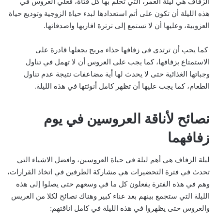
الزفاف هي ليلة العمر، التي تحلم بها كل فتاة، فعلي العروس في
هذه الليلة أن تكون على أتم استعدادها لبدء حياة الزوجية وتوديع حياة
العزوبية، وعليها أن لا تستمع إلى ثرثرة اقاربها واصدقائها.
كما يجب أن ترتدي في زفافها حذاء مريح يجعلها قادرة على
الاستمتاع بزفافها، كما يجب على العروس أن لا تهمل في تناول
وجباتها الغذائية حتى لا يحدث لها أية مضاعفات نتيجة عدم تناول
الطعام، كما يجب عليها أن تظهر كامل أنوثتها في هذه الليلة.
نصائح لأناقة العروسين في يوم
زفافهما
ليلة الزفاف هي أهم ليلة في حياة العروسين، وافضل الاشياء التي
تحدث في فترة التحضيرات هي مشاركة الطرفين في اتخاذ القرارات،
وهم في هذه الفترة يفعلون كل ما في وسعهم حتى يصلوا إلى هذه
الليلة التي ستجمع بينهم بعد عناء كبير وهناك نصائح لكلا من العريس
والعروس حتى يظهروا في هذه الليلة في كامل اناقتهم: