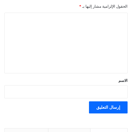
الحقول الإلزامية مشار إليها بـ
*
ا
ل
ت
ع
ل
ي
ق
*
الاسم