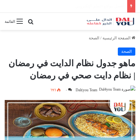
أفضل النصائح لإدارة الوقت بفعالية
بحث عن
القائمة
الصفحة الرئيسية
/
الصحة
الصحة
ماهو جدول نظام الدايت في رمضان
| نظام دايت صحي في رمضان
٦٩٦
٠
Dal٤you Team