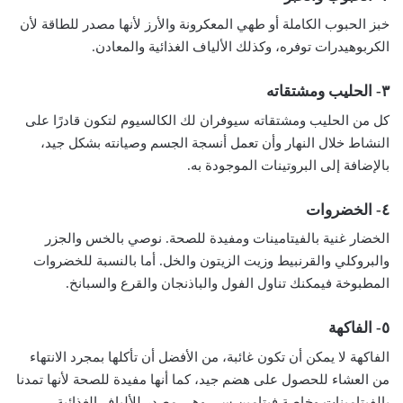
خبز الحبوب الكاملة أو طهي المعكرونة والأرز لأنها مصدر للطاقة لأن
الكربوهيدرات توفره، وكذلك الألياف الغذائية والمعادن.
٣- الحليب ومشتقاته
كل من الحليب ومشتقاته سيوفران لك الكالسيوم لتكون قادرًا على
النشاط خلال النهار وأن تعمل أنسجة الجسم وصيانته بشكل جيد،
بالإضافة إلى البروتينات الموجودة به.
٤- الخضروات
الخضار غنية بالفيتامينات ومفيدة للصحة. نوصي بالخس والجزر
والبروكلي والقرنبيط وزيت
الزيتون
والخل. أما بالنسبة للخضروات
المطبوخة فيمكنك تناول الفول والباذنجان والقرع والسبانخ.
٥- الفاكهة
الفاكهة لا يمكن أن تكون غائبة، من الأفضل أن تأكلها بمجرد الانتهاء
من العشاء للحصول على هضم جيد، كما أنها مفيدة للصحة لأنها تمدنا
بالفيتامينات وخاصة فيتامين سي وهي مصدر للألياف الغذائية.