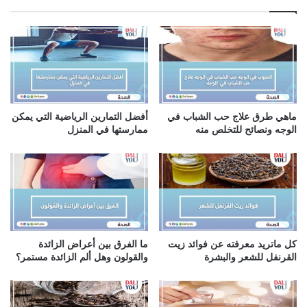
ك
ا
ل
إ
ل
ك
ت
ر
ماهي طرق علاج حب الشباب في
أفضل التمارين الرياضية التي يمكن
و
الوجه ونصائح للتخلص منه
ممارستها في المنزل
ن
ي
كل ماتريد معرفته عن فوائد زيت
ما الفرق بين أعراض الزائدة
القرنفل للشعر والبشرة
والقولون وهل ألم الزائدة مستمر؟