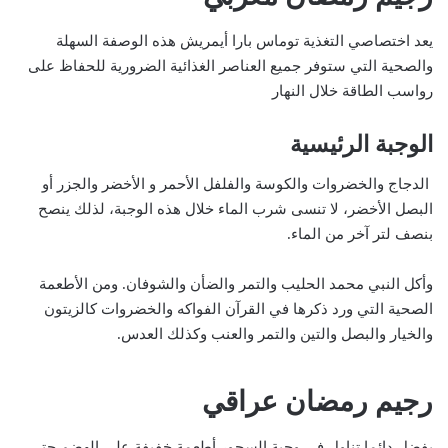
يعد اختصاصي التغذية توماس بارا أيمريش هذه الوصفة السهلة
والصحية التي ستوفر جميع العناصر الغذائية الضرورية للحفاظ على
رواسب الطاقة خلال النهار
الوجبة الرئيسية
الدجاج والخضروات والكوسة والفلفل الأحمر و الأخضر والجزر أو
البصل الأخضر،
لا تنسى شرب الماء خلال هذه الوجبة، لذلك ينصح
بنصف لتر آخر من الماء.
وأكل النبي محمد الحليب والتمر والضأن والشوفان. ومن الأطعمة
الصحية التي ورد ذكرها في القرآن الفواكه والخضروات كالزيتون
والخيار والبصل والتين والتمر والعنب وكذلك العدس.
رجيم رمضان عراقي
يفضل دائما تناول في وجبة السحور أطعمة خفيفة على الهضم حتي