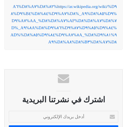
https://ar.wikipedia.org/wiki/%D٩%٨٢%D٨%A٧%D٨%A٦
%D٩%٨٥%D٨%A٩_%D٨%A٧%D٩%٨٤%D٨%B٤%D٩%٨
٧%D٨%A٧%D٨%AF%D٨%A٧%D٨%AA_%D٨%A٧%D٩
%٨٤%D٩%٨٥%D٩%٨٧%D٩%٨٦%D٩%٨A%D٨%A٩_%D
٩%٨١%D٩%٨A_%D٨%A٧%D٩%٨٤%D٩%٨٥%D٨%AD%
D٨%A٧%D٨%B٣%D٨%A٨%D٨%A٩
اشترك في نشرتنا البريدية
أ
د
خ