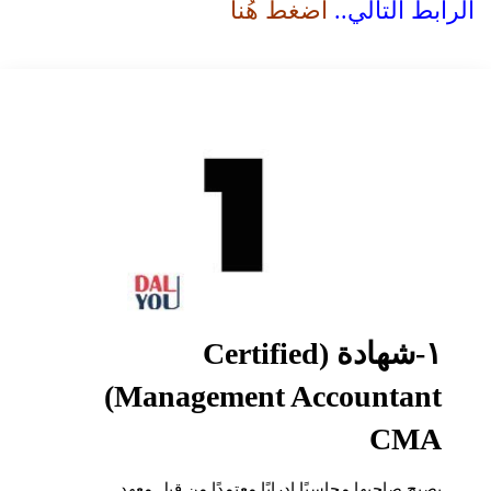
الرابط التالي..
اضغط هُنا
١-شهادة (Certified
Management Accountant)
CMA
يصبح صاحبها محاسبًا إدرايًا معتمدًا من قبل معهد