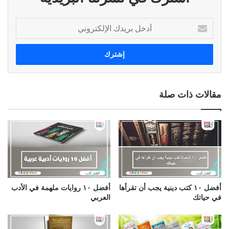
أ
د
خ
ل
ب
ر
ي
مقالات ذات صلة
د
ك
ا
ل
إ
ل
ك
ت
ر
أفضل ١٠ كتب دينية يجب أن تقرأها
أفضل ١٠ روايات ملهمة في الأدب
و
في حياتك
العربي
ن
ي