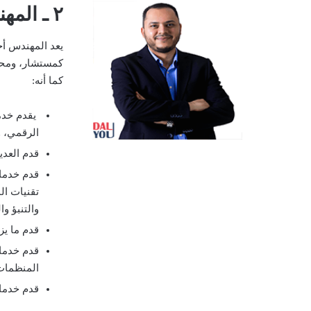
٢ ـ المهندس أحمد السنوسي
كمستشار، ومحا
كما أنه:
يقدم خدم
الرقمي، وإ
قدم العدي
تقنيات ال
والتنبؤ و
قدم ما يزيد عن ٢٥٠ برنامج تدريبي، فساهم ف
قدم خدمات
المنظمات 
قدم خدمات