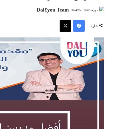
Dal٤you Team
فيسبوك
‫X
شارك