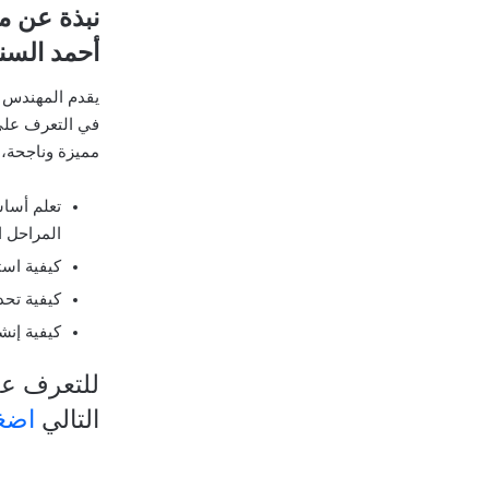
أحمد الس
يقدم المهندس ا
في التعرف على 
مميزة وناجحة، 
تعلم أساس
المراحل ال
كيفية است
كيفية تحد
كيفية إنش
للتعرف عل
التالي
اضغ