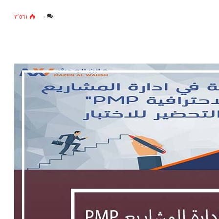
٢٬٥٦١
٠