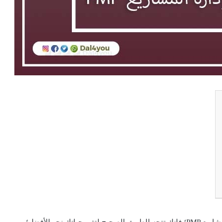
إذا كنت مهتم بتطوير ذاتك، وتبحث عن أفضل مدربين إدارة مشاريع PMP؛ فإنك تتجه للطريق الصحيح لتغير حياتك نحو الأفضل؛