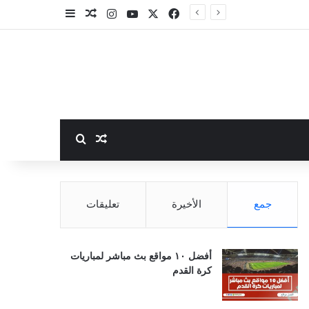
‫X
فيسبوك
‫YouTube
انستقرام
مقال عشوائي
إضافة عمود جا
بحث عن
مقال عشوائي
جمع
الأخيرة
تعليقات
أفضل ١٠ مواقع بث مباشر لمباريات
كرة القدم