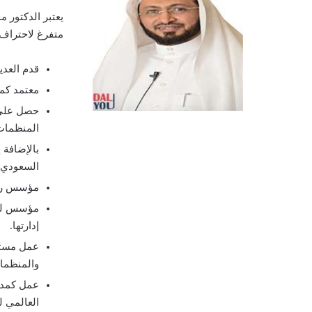
متفرغ لاحتراف 
قدم العدي
معتمد كم
حصل على ش
المنظمات) عام
بالإضافة إ
السعودي.
مؤسس رئيس
مؤسس لمر
إدارتها.
عمل مستشا
والمنظمات
عمل كمدر
العالمي ل