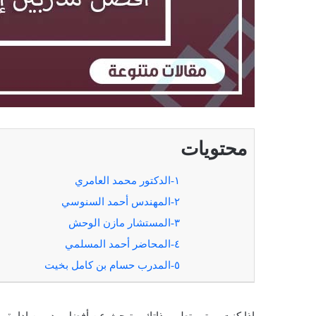
محتويات
١-الدكتور محمد العامري
٢-المهندس أحمد السنوسي
٣-المستشار مازن الوحش
٤-المحاضر أحمد المسلمي
٥-المدرب حسام بن كامل بخيت