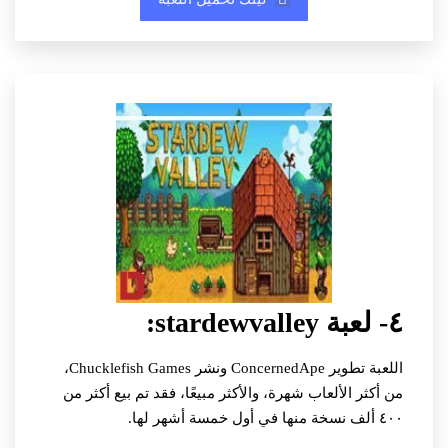
٤- لعبة stardewvalley:
اللعبة تطوير ConcernedApe ونشر Chucklefish Games،
من أكثر الألعاب شهرة، والأكثر مبيعًا، فقد تم بيع أكثر من
٤٠٠ ألف نسخة منها في أول خمسة أشهر لها.