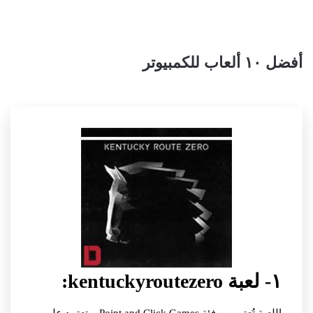
أفضل ١٠ ألعاب للكمبيوتر
١- لعبة kentuckyroutezero: