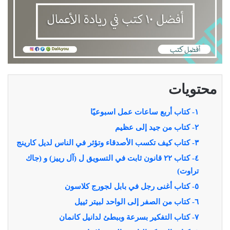
محتويات
١- كتاب أربع ساعات عمل اسبوعيًا
٢- كتاب من جيد إلى عظيم
٣- كتاب كيف تكسب الأصدقاء وتؤثر في الناس لديل كارينج
٤- كتاب ٢٢ قانون ثابت في التسويق ل (آل رييز) و (جاك
تراوت)
٥-
كتاب أغنى رجل في بابل لجورج كلاسون
٦- كتاب من الصفر إلى الواحد لبيتر ثييل
٧- كتاب التفكير بسرعة وببطئ لدانيل كانمان