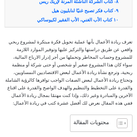
٨- كتاب الشركة الناشئة المرنة لإريك ريس
٩- كتاب فكر تصبح غنيًا لنابليون هيل
١٠ كتاب الأب الغني، الأب الفقير لكيوساكي
تعرف ريادة الأعمال بأنها عملية تحويل فكرة مبتكرة لمشروع ربحي
واقعي عن طريق دراستها والتركيز عليها وتوفير الموارد اللازمة
للمشروع وحساب المخاطر وتحملها من أجر إدرار الارباح المالية،
سواء كان هذا المشروع صغير أو شخصي أو حتى شركة أو منظمة
ربحية، وترجع نشأة ريادة الأعمال لبعض الاقتصاديين النمساويين،
وتحتاج ريادة الأعمال لبعض الصفات الواجب توافرها كالرؤية الشاملة
والقدرة على التخطيط والتنظيم والهدف الواضح والقدرة على اقناع
الآخرين والمبادرة وغير ذلك، وإذا كنت مهتمًا بمجال ريادة الأعمال
ففي هذه المقال نعرض لك أفضل عشرة كتب في ريادة الأعمال:
محتويات المقالة