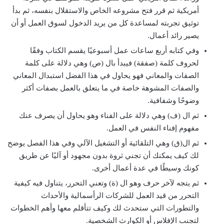
أمريكية ثم قرر فتح مشروعه الخاص والاستقلال بنفسه، ثم بدأ
توثيق تجربته لمساعدة كل من يريد الدخول لسوق العمل أو أن
يصير رائد أعمال.
وفي كتابه أربع ساعات عمل أسبوعيًا يقسم الكتاب وفقًا
لحروف كلمة (صفقة) فيبدأ بال (ص) وهي دلالة على كلمة
الصفات والمعاني فهو يحاول في هذا الفضل استبدال المعاني
والصفات المشوهة خاصة في ما يتعلق بالعمل بصفات أكثر
وضوحًا وشفافية.
ثم ال (ف) وهي دلالة على الفناء وهو يحاول أن يصرف عنك
مفهوم إفناء النفس في العمل.
ثم ال(ق) وهي التلقائية أو التشغيل الآلي وفي هذا الفصل يوضح
لك كيف يمكنك أن تجني ثروة بدون مجهود أو آليًا عن طريق
كونك وسيطًا في عدة أعمال أخرى.
ثم يتجه لآخر حرف وهو ال (ة) وتعني التحرر، يتناول فيه كيفية
التحرر من قيد العمل للشركات الرأسمالية والأحداث
والتطورات التي ستحدث لك وكيف تتأقلم معها وأهم الخطوات
لتجنب الإفلاس أو الكوارث الشخصية.