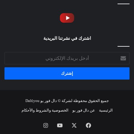
اشترك في نشرتنا البريدية
أدخل
بريدك
الإلكتروني
جميع الحقوق محفوظة لشركة © دال فور يو Dal٤you
الرئيسية
عن دال فور يو
الخصوصية والشروط والأحكام
فيسبوك
‫X
‫YouTube
انستقرام