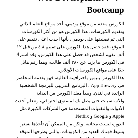
Bootcamp
الكورس مقدم من موقع يودمي، أحد مواقع التعلم الذاتي
وتقديم الكورسات، هذا الكورس هو من أكثر الكورسات
التي تم تصنيفها على يودمي، بأنها أخذت أعلى تقييم على
الموقع، فقد حصل هذا الكورس على تقييم ٤.٨ من قبل ١٢
ألف تقييم لشخص قد حصل على هذا الكورس، وقد اشترك
في الكورس ما يزيد عن ٢٨٠ ألف طالب، وهذا رقم هائل
جدًا على مواقع الكورسات الأونلاين.
هذا الكورس يتيميز باحترافيته العالية، فهو يقدمه المحاضر
في App Brewery ، البرنامج التدريبي للبرمجة الشخصية
الرائدة في لندن. ويبدأ معك الكورس من البداية
والأساسيات حتى يصل بك لمستوى احترافي، وتتعلم أحدث
الأدوات والتقنيات المستخدمة في الشركات الكبيرة مثل
Apple و Google و Netflix.
الدورة ليست مجانية، ولكن من الممكن أن تأخذها بسعر
بسيط فهناك العديد من الكوبونات، والتي يطرحها الموقع