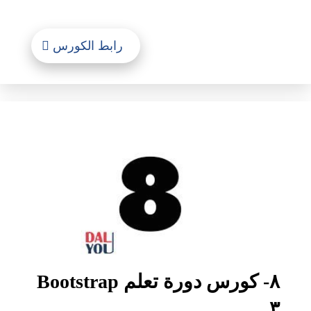
رابط الكورس
٨- كورس دورة تعلم Bootstrap
٣