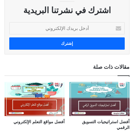
اشترك في نشرتنا البريدية
أ
د
خ
ل
ب
ر
ي
مقالات ذات صلة
د
ك
ا
ل
إ
ل
ك
ت
ر
أفضل استراتيجيات التسويق
أفضل مواقع التعلم الإلكتروني
و
الرقمي
ن