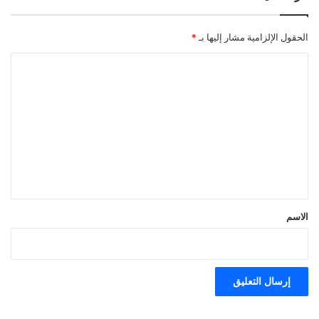
الحقول الإلزامية مشار إليها بـ
*
ا
ل
ت
ع
ل
ي
ق
*
الاسم