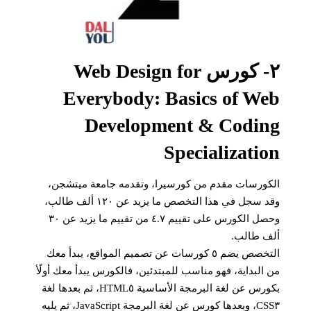
٢- كورس Web Design for
Everybody: Basics of Web
Development & Coding
Specialization
الكورسات مقدم من كورسيرا، وتقدمه جامعة ميتشجن،
وقد سجل في هذا التخصص ما يزيد عن ١٢٠ ألف طالب،
وحصل الكورس على تقييم ٤.٧ من تقييم ما يزيد عن ٣٠
ألف طالب.
التخصص يضم ٥ كورسات عن تصميم المواقع، يبدأ معك
من البداية، فهو مناسب للمبتدئين، فالكورس يبدأ معك أولًأ
بكورس عن لغة البرمجة الأساسية HTML٥، ثم بعدها لغة
CSS٣، وبعدها كورس عن لغة البرمجة JavaScript، ثم يليه