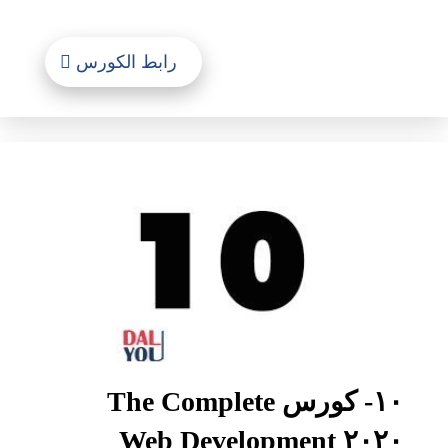
رابط الكورس
١٠- كورس The Complete
٢٠٢٠ Web Development