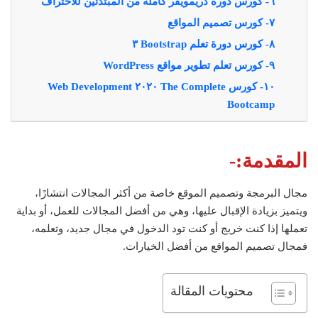
٦- كورس دورة دريمويفر كاملة من المبتدئين للاحتراف
٧- كورس تصميم المواقع
٨- كورس دورة تعلم Bootstrap ٣
٩- كورس تعلم تطوير مواقع WordPress
١٠- كورس The Complete ٢٠٢٠ Web Development
Bootcamp
المقدمة:-
مجال البرمجة وتصميم الموقع خاصة من أكثر المجالات انتشارًا،
ويتميز بزيادة الإقبال عليها، وهي من أفضل المجالات للعمل، أو بداية
تعملها إذا كنت خريج أو كنت تود الدخول في مجال جديد، وتعلمه،
فمجال تصميم المواقع من أفضل الخيارات.
محتويات المقالة